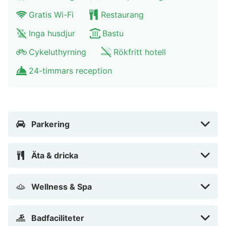
för boenden i Tyskland. Detta boende har klassificerats
Gratis Wi-Fi
Restaurang
som 4 stars.
Inga husdjur
Bastu
Gäster har tillgång till bland annat business-service,
Cykeluthyrning
Rökfritt hotell
gratis dagstidningar i lobbyn och
kemtvätt/tvättjänster. Detta hotell har 5 konferensrum
24-timmars reception
för olika typer av möten och events. Avgiftsfri
parkering erbjuds på plats.
Känn dig som hemma i ett av de 80 rummen med
Parkering
platt-tv. Satellit-tv erbjuder underhållning. Privat
badrum med dusch, gratis toalettartiklar och hårtorkar.
Äta & dricka
På rummet finns värdeförvaringsskåp och spjälsängar
(avgift tillkommer) kan fås på begäran. Städning
Wellness & Spa
erbjuds dagligen.
Avstånd avrundas till närmsta decimal. Lüneburg
Badfaciliteter
Heath Nature Park - 13,7 km Museum - 14,9 km Heide-