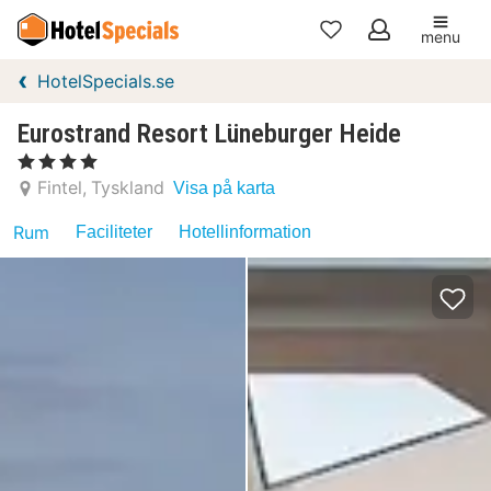
menu
Mina
HotelSpecials.se
favoriter
Eurostrand Resort Lüneburger Heide
, 4 Stjärnor
Fintel
Tyskland
Visa på karta
Rum
Faciliteter
Hotellinformation