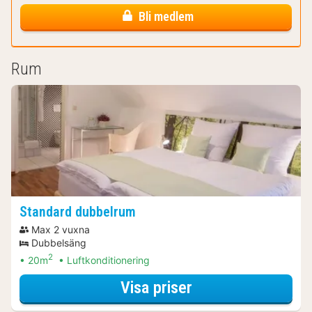
Bli medlem
Rum
Standard dubbelrum
Max 2 vuxna
Dubbelsäng
2
20m
Luftkonditionering
för Standard dub
Visa priser