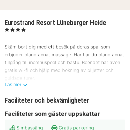
Eurostrand Resort Lüneburger Heide
, 4 Stjärnor
Skäm bort dig med ett besök på deras spa, som
erbjuder bland annat massage. Här har du bland annat
tillgång till inomhuspool och bastu. Boendet har även
gratis wi-fi och hjälp med bokning av biljetter och
guidade turer.
Läs mer
Eurostrand Resort Lüneburger Heide har en restaurang
som serverar gäster underbar mat. Avsluta dagen med
Faciliteter och bekvämligheter
en drink på boendets bar. Frukostbuffé serveras
Faciliteter som gäster uppskattar
dagligen mot en avgift från 08.00 till 10.30.
Hotelstars Union tilldelar officiella stjärnklassificeringar
Simbassäng
Gratis parkering