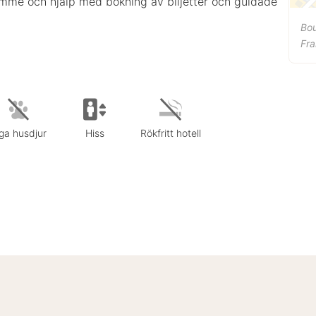
trymme och hjälp med bokning av biljetter och guidade
Bou
Fra
ga husdjur
Hiss
Rökfritt hotell