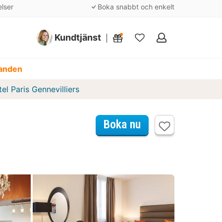
elser
Boka snabbt och enkelt
Kundtjänst
Mina
favoriter
danden
el Paris Gennevilliers
Boka nu