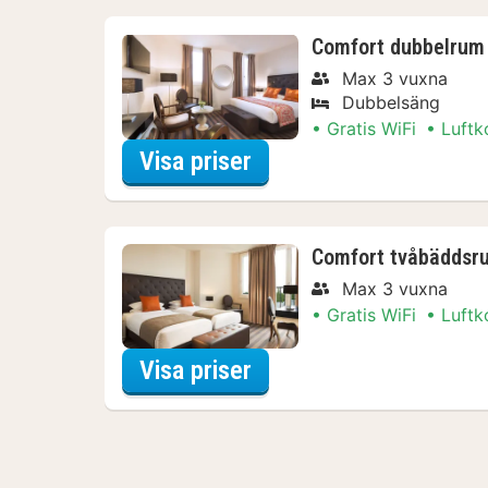
Comfort dubbelrum
Max 3 vuxna
Dubbelsäng
Gratis WiFi
Luftk
för Comfort dubbelru
Visa priser
Comfort tvåbäddsr
Max 3 vuxna
Gratis WiFi
Luftk
för Comfort tvåbädds
Visa priser