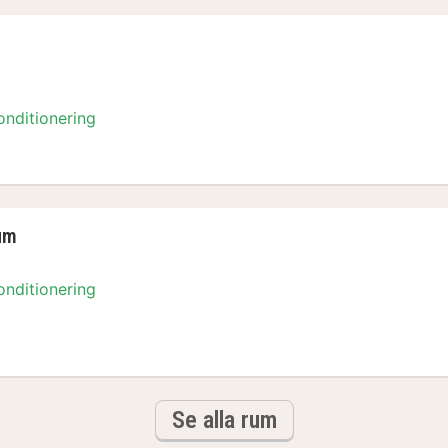
onditionering
m
um
onditionering
rum
Se alla rum