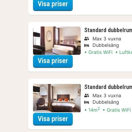
för Lokalt Njut Paket
Visa priser
Standard dubbelru
Max 3 vuxna
Dubbelsäng
Gratis WiFi
Luftk
för Standard dubbelru
Visa priser
Standard dubbelru
Max 3 vuxna
Dubbelsäng
2
14m
Gratis WiFi
för Lokalt Njut Paket
Visa priser