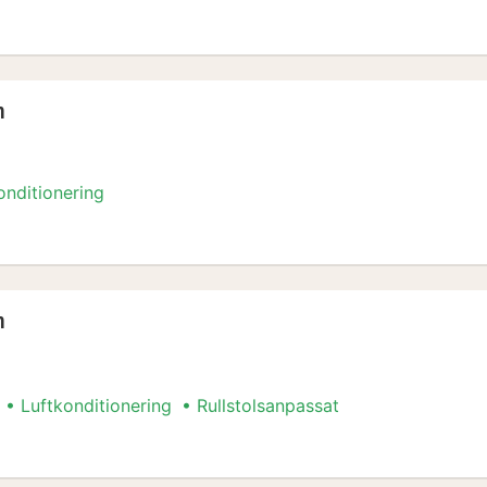
m
onditionering
m
m
Luftkonditionering
Rullstolsanpassat