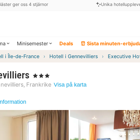
äster ger oss 4 stjärnor
Unika hotellupplev
ema
Minisemester
Deals
⏰ Sista minuten-erbju
ll i Île-de-France
Hotell i Gennevilliers
Executive Hot
villiers
, 3 Stjärnor
nevilliers
Frankrike
Visa på karta
information