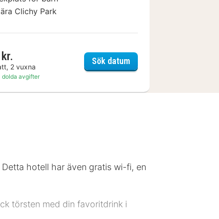
ära Clichy Park
kr.
ntre Mairie
Ibis Styles Paris Mairie d
Sök datum
att, 2 vuxna
 dolda avgifter
 Detta hotell har även gratis wi-fi, en
k törsten med din favoritdrink i