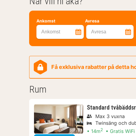
När vill ni åka?
Ankomst
Avresa
Ankomst
Avresa
Få exklusiva rabatter på detta h
Rum
Standard tvåbädds
Max 3 vuxna
Twinsäng och du
2
14m
Gratis WiFi