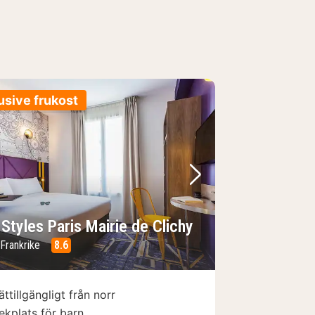
usive frukost
regående bild
Nästa bild
 Styles Paris Mairie de Clichy
 Frankrike
8.6
ättillgängligt från norr
ekplats för barn