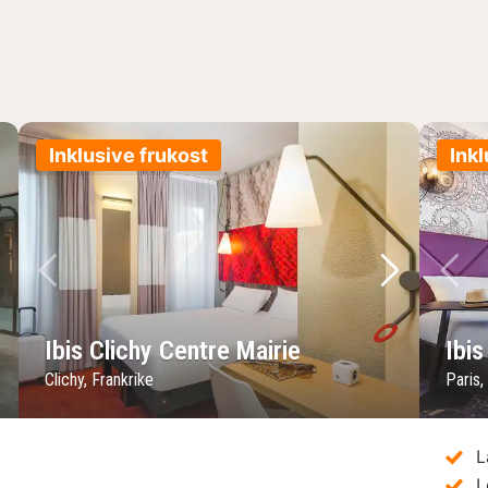
Inklusive frukost
Inkl
sta bild
Föregående bild
Nästa bild
Fö
Ibis Clichy Centre Mairie
Ibis
Clichy, Frankrike
Paris,
L
L