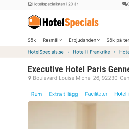
Hotellspecialisten i 20 år
G
Sök
Resmål
Erbjudanden
Sök på t
HotelSpecials.se
Hotell i Frankrike
Hote
Executive Hotel Paris Genne
Boulevard Louise Michel 26
92230
Gen
Rum
Extra tillägg
Faciliteter
Hotell