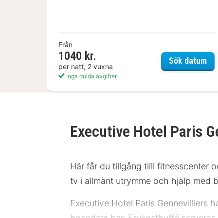
Från
1040 kr.
Aty
Sök datum
per natt, 2 vuxna
Inga dolda avgifter
Executive Hotel Paris G
Här får du tillgång tilll fitnesscenter
tv i allmänt utrymme och hjälp med bo
Executive Hotel Paris Gennevilliers h
boendets bar. Frukostbuffé serveras d