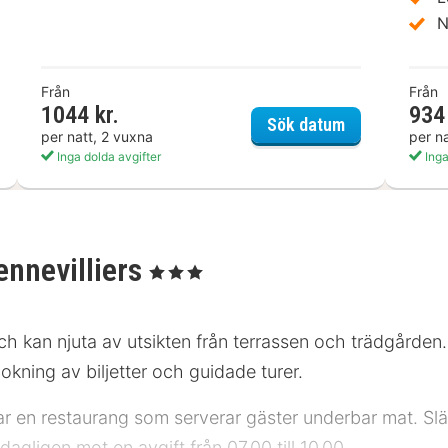
N
Från
Från
1044 kr.
934 
pik Hotel
Ibis Clichy Ce
Sök datum
per natt, 2 vuxna
per n
Inga dolda avgifter
Inga
ennevilliers
, 3 Stjärnor
 och kan njuta av utsikten från terrassen och trädgården.
kning av biljetter och guidade turer.
ar en restaurang som serverar gäster underbar mat. Släc
agligen mot en avgift från 07.00 till 10.00.