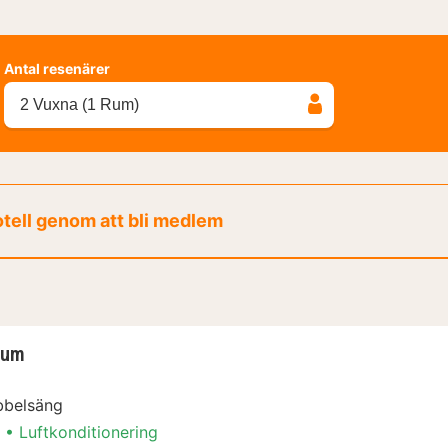
Antal resenärer
2 Vuxna (1 Rum)
otell genom att bli medlem
rum
bbelsäng
Luftkonditionering