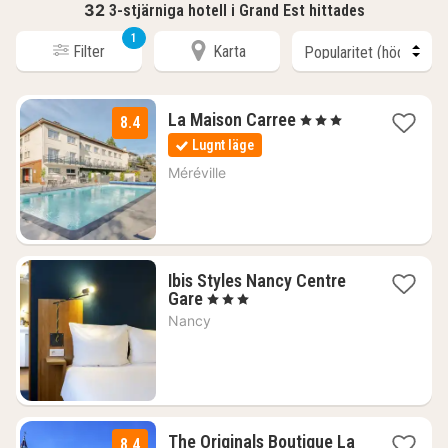
32
3-stjärniga hotell i Grand Est hittades
1
Filter
Karta
3
La Maison Carree
, 3 Stjärnor
8.4
nätter
Lugnt läge
för
913
Méréville
kr.
Ibis Styles Nancy Centre
1
Gare
, 3 Stjärnor
natt
Nancy
från
1055
kr.
The Originals Boutique La
8.4