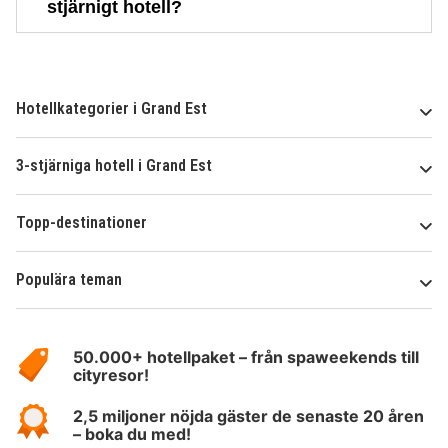
stjärnigt hotell?
Hotellkategorier i Grand Est
3-stjärniga hotell i Grand Est
Topp-destinationer
Populära teman
Om
HotelSpecials
50.000+ hotellpaket – från spaweekends till
cityresor!
2,5 miljoner nöjda gäster de senaste 20 åren
– boka du med!