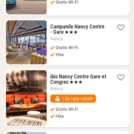
Gratis Wi-Fi
kr.
Campanile Nancy Centre
1
- Gare
, 3 Stjärnor
natt
Nancy
från
661
Gratis Wi-Fi
kr.
Hiss
ibis Nancy Centre Gare et
1
Congres
, 3 Stjärnor
natt
Nancy
från
549
Lås upp rabatt
kr.
Gratis Wi-Fi
Hiss