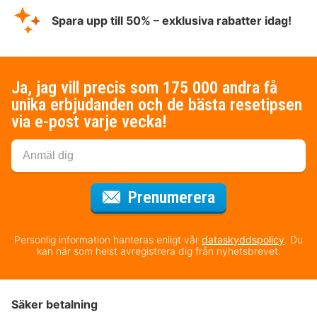
Spara upp till 50% – exklusiva rabatter idag!
Ja, jag vill precis som 175 000 andra få
unika erbjudanden och de bästa resetipsen
via e-post varje vecka!
för nyhetsbrev
Prenumerera
Personlig information hanteras enligt vår
dataskyddspolicy
. Du
kan när som helst avregistrera dig från nyhetsbrevet.
Säker betalning