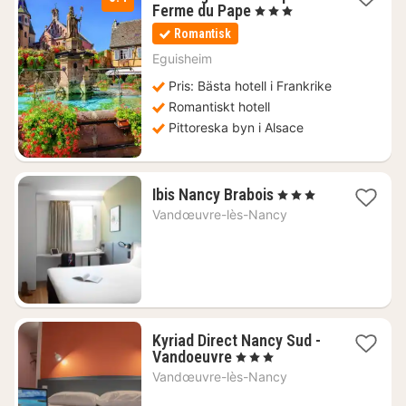
2
Ferme du Pape
, 3 Stjärnor
nätter
Romantisk
för
956
Eguisheim
kr.
Pris: Bästa hotell i Frankrike
Romantiskt hotell
Pittoreska byn i Alsace
1
Ibis Nancy Brabois
, 3 Stjärnor
natt
Vandœuvre-lès-Nancy
från
896
kr.
Kyriad Direct Nancy Sud -
1
Vandoeuvre
, 3 Stjärnor
natt
Vandœuvre-lès-Nancy
från
372