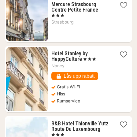
Mercure Strasbourg
1
Centre Petite France
natt
, 3 Stjärnor
från
Strasbourg
1361
kr.
Hotel Stanley by
1
HappyCulture
, 3 Stjärnor
natt
Nancy
från
756
Lås upp rabatt
kr.
Gratis Wi-Fi
Hiss
Rumservice
B&B Hotel Thionville Yutz
1
Route Du Luxembourg
natt
, 3 Stjärnor