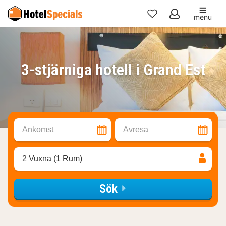
menu
Mina
favoriter
3-stjärniga hotell i Grand Est
Ankomst
Avresa
2 Vuxna (1 Rum)
Sök