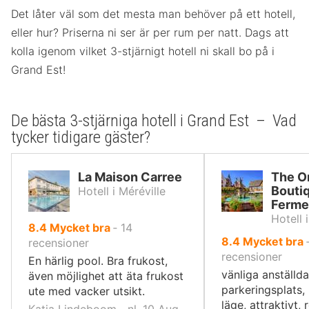
Det låter väl som det mesta man behöver på ett hotell,
eller hur? Priserna ni ser är per rum per natt. Dags att
kolla igenom vilket 3-stjärnigt hotell ni skall bo på i
Grand Est!
De bästa 3-stjärniga hotell i Grand Est – Vad
tycker tidigare gäster?
La Maison Carree
The Or
Bouti
Hotell i Méréville
Ferme
Hotell 
av
8.4
Mycket bra
‐
14
av
8.4
Mycket bra
10,
recensioner
10,
recensioner
En härlig pool. Bra frukost,
vänliga anställda
även möjlighet att äta frukost
parkeringsplats
ute med vacker utsikt.
läge, attraktivt, 