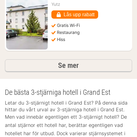
från
Yutz
745
kr.
Lås upp rabatt
Gratis Wi-Fi
Restaurang
Hiss
hotell och boenden
Se mer
De bästa 3-stjärniga hotell i Grand Est
Letar du 3-stjärnigt hotell i Grand Est? På denna sida
hittar du vårt urval av 3-stjärniga hotell i Grand Est.
Men vad innebär egentligen ett 3-stjärnigt hotell? De
antal stjärnor ett hotell har, berättar egentligen vad
hotellet har för utbud. Dock varierar stjärnsystemet i