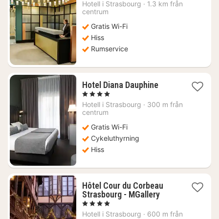
natt
Hotell i
Strasbourg
·
1.3 km från
från
centrum
952
Gratis Wi-Fi
kr.
Hiss
Rumservice
1
Hotel Diana Dauphine
natt
, 4 Stjärnor
från
Hotell i
Strasbourg
·
300 m från
938
centrum
kr.
Gratis Wi-Fi
Cykeluthyrning
Hiss
Hôtel Cour du Corbeau
1
Strasbourg - MGallery
natt
, 4 Stjärnor
från
Hotell i
Strasbourg
·
600 m från