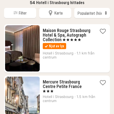
54
Hotell i Strasbourg hittades
Filter
Karta
Maison Rouge Strasbourg
Hotel & Spa, Autograph
1
Collection
, 5 Stjärnor
natt
Njut av lyx
från
2549
Hotell i
Strasbourg
·
1.1 km från
centrum
kr.
Mercure Strasbourg
1
Centre Petite France
natt
, 3 Stjärnor
från
Hotell i
Strasbourg
·
1.5 km från
1362
centrum
kr.