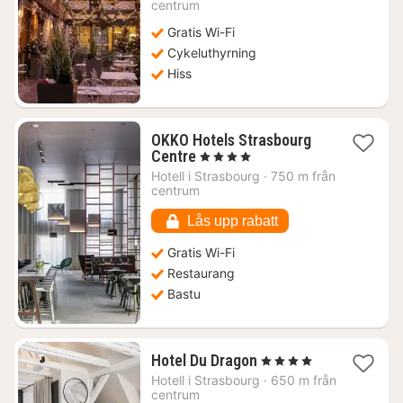
2129
centrum
kr.
Gratis Wi-Fi
Cykeluthyrning
Hiss
OKKO Hotels Strasbourg
1
Centre
, 4 Stjärnor
natt
Hotell i
Strasbourg
·
750 m från
från
centrum
734
kr.
Lås upp rabatt
Gratis Wi-Fi
Restaurang
Bastu
1
Hotel Du Dragon
, 4 Stjärnor
natt
Hotell i
Strasbourg
·
650 m från
från
centrum