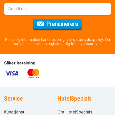
för nyhetsbrev
Prenumerera
Personlig information hanteras enligt vår
dataskyddspolicy
. Du
kan när som helst avregistrera dig från nyhetsbrevet.
Säker betalning
Service
HotelSpecials
Kundtjänst
Om HotelSpecials