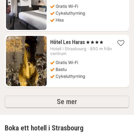
1129
Gratis Wi-Fi
kr.
Cykeluthyrning
Hiss
1
Hôtel Les Haras
, 4 Stjärnor
natt
Hotell i
Strasbourg
·
850 m från
från
centrum
1703
Gratis Wi-Fi
kr.
Bastu
Cykeluthyrning
hotell och boenden
Se mer
Boka ett hotell i Strasbourg