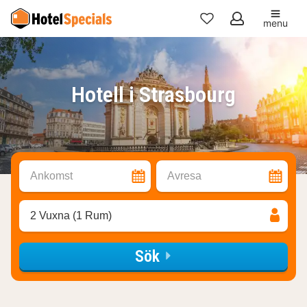
menu
Mina
favoriter
Hotell i Strasbourg
Ankomst
Avresa
2 Vuxna (1 Rum)
Sök