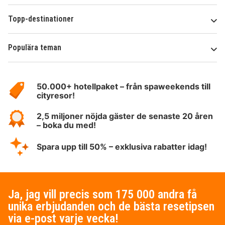
Topp-destinationer
Populära teman
Om
HotelSpecials
50.000+ hotellpaket – från spaweekends till
cityresor!
2,5 miljoner nöjda gäster de senaste 20 åren
– boka du med!
Spara upp till 50% – exklusiva rabatter idag!
Ja, jag vill precis som 175 000 andra få
unika erbjudanden och de bästa resetipsen
via e-post varje vecka!