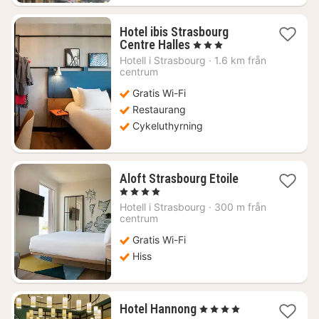
Hotel ibis Strasbourg
1
Centre Halles
, 3 Stjärnor
natt
Hotell i
Strasbourg
·
1.6 km från
från
centrum
784
Gratis Wi-Fi
kr.
Restaurang
Cykeluthyrning
1
Aloft Strasbourg Etoile
natt
, 4 Stjärnor
från
Hotell i
Strasbourg
·
300 m från
928
centrum
kr.
Gratis Wi-Fi
Hiss
1
Hotel Hannong
, 4 Stjärnor