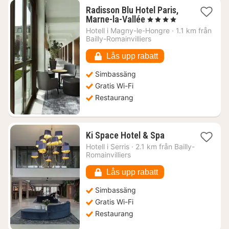
Radisson Blu Hotel Paris,
1
Marne-la-Vallée
, 4 Stjärnor
natt
Hotell i
Magny-le-Hongre
·
1.1 km från
från
Bailly-Romainvilliers
1850
kr.
Lås upp rabatt
Simbassäng
Gratis Wi-Fi
Restaurang
1
Ki Space Hotel & Spa
natt
Hotell i
Serris
·
2.1 km från Bailly-
från
Romainvilliers
1580
kr.
Lås upp rabatt
Simbassäng
Gratis Wi-Fi
Restaurang