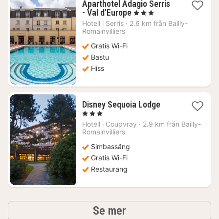
Aparthotel Adagio Serris
1
- Val d'Europe
, 3 Stjärnor
natt
Hotell i
Serris
·
2.6 km från Bailly-
från
Romainvilliers
1293
Gratis Wi-Fi
kr.
Bastu
Hiss
1
Disney Sequoia Lodge
natt
, 3 Stjärnor
från
Hotell i
Coupvray
·
2.9 km från Bailly-
3480
Romainvilliers
kr.
Simbassäng
Gratis Wi-Fi
Restaurang
hotell och boenden
Se mer