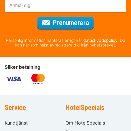
för nyhetsbrev
Prenumerera
Personlig information hanteras enligt vår
dataskyddspolicy
. Du
kan när som helst avregistrera dig från nyhetsbrevet.
Säker betalning
Service
HotelSpecials
Kundtjänst
Om HotelSpecials