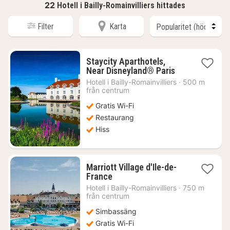
22
Hotell i Bailly-Romainvilliers hittades
Filter
Karta
Staycity Aparthotels,
1
Near Disneyland® Paris
natt
Hotell i
Bailly-Romainvilliers
·
500 m
från
från centrum
1776
Gratis Wi-Fi
kr.
Restaurang
Hiss
Marriott Village d'Ile-de-
1
France
natt
Hotell i
Bailly-Romainvilliers
·
750 m
från
från centrum
4261
Simbassäng
kr.
Gratis Wi-Fi