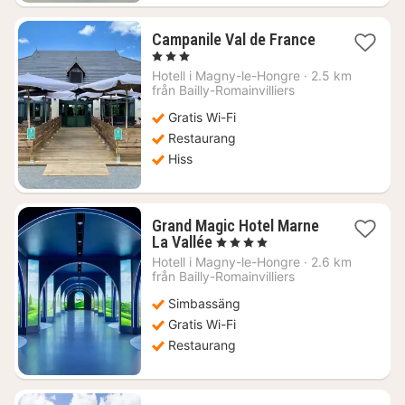
1
Campanile Val de France
natt
, 3 Stjärnor
från
Hotell i
Magny-le-Hongre
·
2.5 km
1592
från Bailly-Romainvilliers
kr.
Gratis Wi-Fi
Restaurang
Hiss
Grand Magic Hotel Marne
1
La Vallée
, 4 Stjärnor
natt
Hotell i
Magny-le-Hongre
·
2.6 km
från
från Bailly-Romainvilliers
1641
Simbassäng
kr.
Gratis Wi-Fi
Restaurang