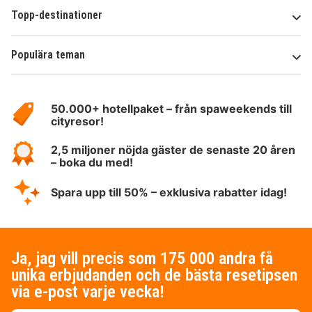
Topp-destinationer
Populära teman
Om
HotelSpecials
50.000+ hotellpaket – från spaweekends till
cityresor!
2,5 miljoner nöjda gäster de senaste 20 åren
– boka du med!
Spara upp till 50% – exklusiva rabatter idag!
Ja, jag vill precis som 175 000 andra få
unika erbjudanden och de bästa resetipsen
via e-post varje vecka!