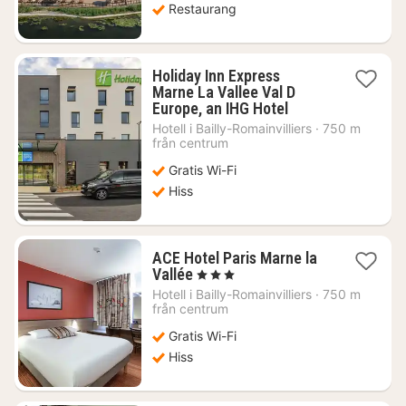
Restaurang
Holiday Inn Express
Marne La Vallee Val D
1
Europe, an IHG Hotel
natt
Hotell i
Bailly-Romainvilliers
·
750 m
från
från centrum
1071
Gratis Wi-Fi
kr.
Hiss
ACE Hotel Paris Marne la
1
Vallée
, 3 Stjärnor
natt
Hotell i
Bailly-Romainvilliers
·
750 m
från
från centrum
1164
Gratis Wi-Fi
kr.
Hiss