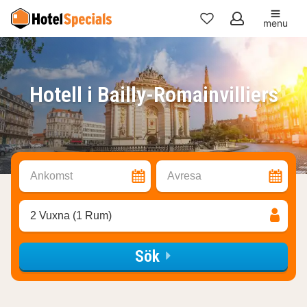
menu
Mina
favoriter
Hotell i Bailly-Romainvilliers
Ankomst
Avresa
2 Vuxna (1 Rum)
Sök