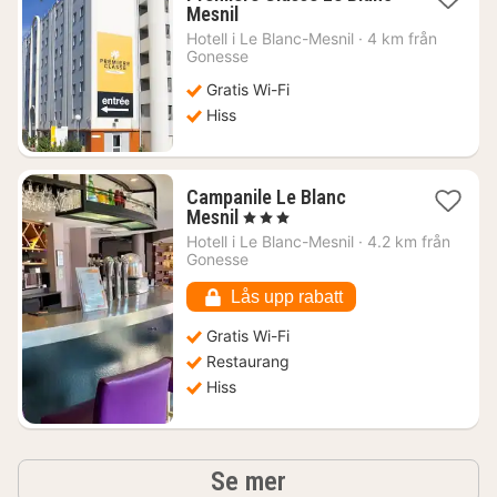
1
Mesnil
natt
Hotell i
Le Blanc-Mesnil
·
4 km från
från
Gonesse
313
Gratis Wi-Fi
kr.
Hiss
Campanile Le Blanc
1
Mesnil
, 3 Stjärnor
natt
Hotell i
Le Blanc-Mesnil
·
4.2 km från
från
Gonesse
598
kr.
Lås upp rabatt
Gratis Wi-Fi
Restaurang
Hiss
hotell och boenden
Se mer