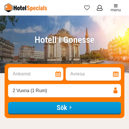
menu
Mina
favoriter
Hotell i Gonesse
Ankomst
Avresa
2 Vuxna (1 Rum)
Sök