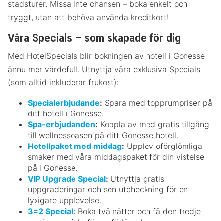
stadsturer. Missa inte chansen – boka enkelt och
tryggt, utan att behöva använda kreditkort!
Våra Specials – som skapade för dig
Med HotelSpecials blir bokningen av hotell i Gonesse
ännu mer värdefull. Utnyttja våra exklusiva Specials
(som alltid inkluderar frukost):
Specialerbjudande
:
Spara med topprumpriser på
ditt hotell i Gonesse.
Spa-erbjudanden
:
Koppla av med gratis tillgång
till wellnessoasen på ditt Gonesse hotell.
Hotellpaket med middag
:
Upplev oförglömliga
smaker med våra middagspaket för din vistelse
på i Gonesse.
VIP Upgrade Special
:
Utnyttja gratis
uppgraderingar och sen utcheckning för en
lyxigare upplevelse.
3=2 Special
:
Boka två nätter och få den tredje