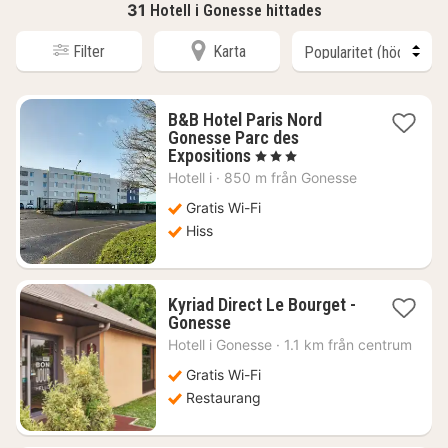
31
Hotell i Gonesse hittades
Filter
Karta
B&B Hotel Paris Nord
Gonesse Parc des
1
Expositions
, 3 Stjärnor
natt
Hotell i
·
850 m från Gonesse
från
749
Gratis Wi-Fi
kr.
Hiss
Kyriad Direct Le Bourget -
1
Gonesse
natt
Hotell i
Gonesse
·
1.1 km från centrum
från
593
Gratis Wi-Fi
kr.
Restaurang