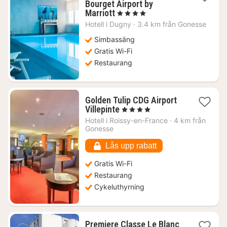
Bourget Airport by
1
Marriott
, 4 Stjärnor
natt
Hotell i
Dugny
·
3.4 km från Gonesse
från
1374
Simbassäng
kr.
Gratis Wi-Fi
Restaurang
Golden Tulip CDG Airport
1
Villepinte
, 4 Stjärnor
natt
Hotell i
Roissy-en-France
·
4 km från
från
Gonesse
931
kr.
Lås upp rabatt
Gratis Wi-Fi
Restaurang
Cykeluthyrning
Premiere Classe Le Blanc