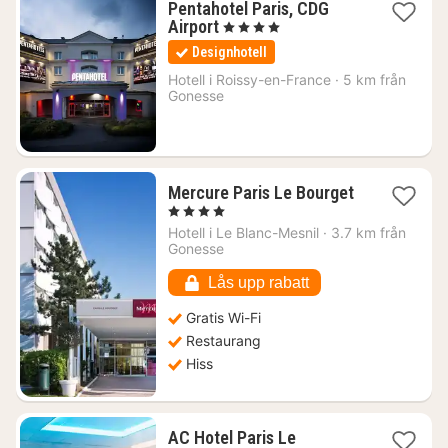
Pentahotel Paris, CDG
1
Airport
, 4 Stjärnor
natt
Designhotell
från
1032
Hotell i
Roissy-en-France
·
5 km från
Gonesse
kr.
Mercure Paris Le Bourget
1
, 4 Stjärnor
natt
Hotell i
Le Blanc-Mesnil
·
3.7 km från
från
Gonesse
796
kr.
Lås upp rabatt
Gratis Wi-Fi
Restaurang
Hiss
AC Hotel Paris Le