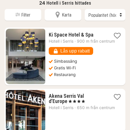
24
Hotell i Serris hittades
Filter
Karta
1
Ki Space Hotel & Spa
natt
Hotell i
Serris
·
900 m från centrum
från
1580
Lås upp rabatt
kr.
Simbassäng
Gratis Wi-Fi
Restaurang
Akena Serris Val
1
d’Europe
, 4 Stjärnor
natt
Hotell i
Serris
·
650 m från centrum
från
1413
kr.