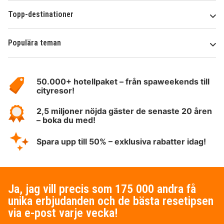
Topp-destinationer
Populära teman
Om
HotelSpecials
50.000+ hotellpaket – från spaweekends till
cityresor!
2,5 miljoner nöjda gäster de senaste 20 åren
– boka du med!
Spara upp till 50% – exklusiva rabatter idag!
Ja, jag vill precis som 175 000 andra få
unika erbjudanden och de bästa resetipsen
via e-post varje vecka!