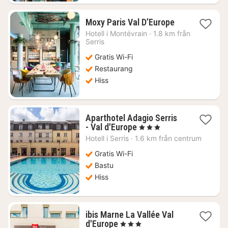
1
Moxy Paris Val D’Europe
natt
Hotell i
Montévrain
·
1.8 km från
från
Serris
1215
Gratis Wi-Fi
kr.
Restaurang
Hiss
Aparthotel Adagio Serris
1
- Val d'Europe
, 3 Stjärnor
natt
Hotell i
Serris
·
1.6 km från centrum
från
1293
Gratis Wi-Fi
kr.
Bastu
Hiss
ibis Marne La Vallée Val
1
d'Europe
, 3 Stjärnor