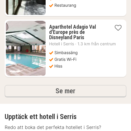
Restaurang
Aparthotel Adagio Val
d'Europe près de
1
Disneyland Paris
natt
Hotell i
Serris
·
1.3 km från centrum
från
1638
Simbassäng
kr.
Gratis Wi-Fi
Hiss
hotell och boenden
Se mer
Upptäck ett hotell i Serris
Redo att boka det perfekta hotellet i Serris?