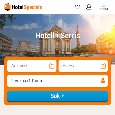
menu
Mina
favoriter
Hotell i Serris
Ankomst
Avresa
2 Vuxna (1 Rum)
Sök