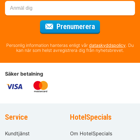
för nyhetsbrev
Prenumerera
Personlig information hanteras enligt vår
dataskyddspolicy
. Du
kan när som helst avregistrera dig från nyhetsbrevet.
Säker betalning
Service
HotelSpecials
Kundtjänst
Om HotelSpecials