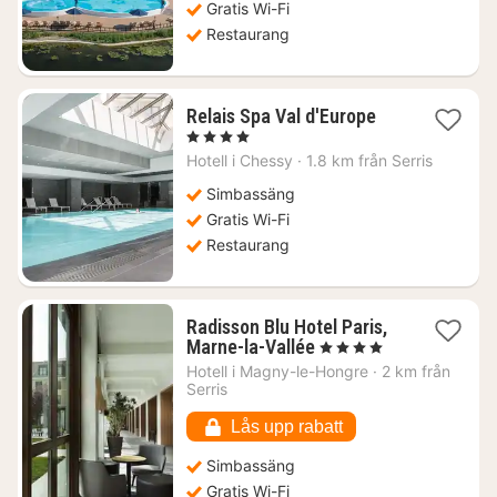
Gratis Wi-Fi
Restaurang
1
Relais Spa Val d'Europe
natt
, 4 Stjärnor
från
Hotell i
Chessy
·
1.8 km från Serris
1985
kr.
Simbassäng
Gratis Wi-Fi
Restaurang
Radisson Blu Hotel Paris,
1
Marne-la-Vallée
, 4 Stjärnor
natt
Hotell i
Magny-le-Hongre
·
2 km från
från
Serris
1850
kr.
Lås upp rabatt
Simbassäng
Gratis Wi-Fi