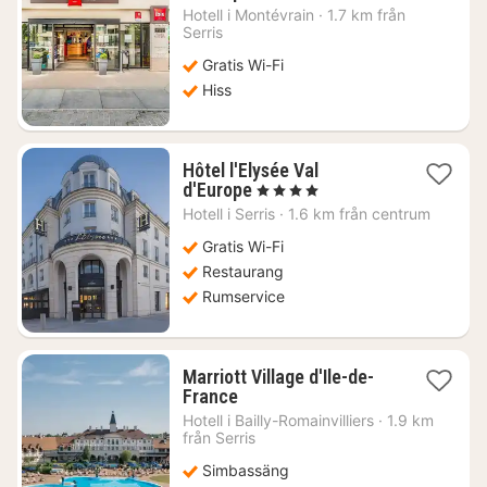
natt
Hotell i
Montévrain
·
1.7 km från
från
Serris
1313
Gratis Wi-Fi
kr.
Hiss
Hôtel l'Elysée Val
1
d'Europe
, 4 Stjärnor
natt
Hotell i
Serris
·
1.6 km från centrum
från
2150
Gratis Wi-Fi
kr.
Restaurang
Rumservice
Marriott Village d'Ile-de-
1
France
natt
Hotell i
Bailly-Romainvilliers
·
1.9 km
från
från Serris
4261
Simbassäng
kr.