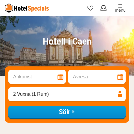
menu
Mina
favoriter
Hotell i Caen
Ankomst
Avresa
2 Vuxna (1 Rum)
Sök