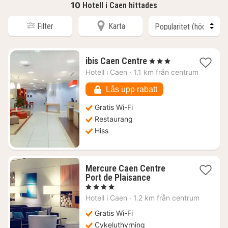
10
Hotell i Caen hittades
Filter
Karta
1
ibis Caen Centre
, 3 Stjärnor
natt
Hotell i
Caen
·
1.1 km från centrum
från
1452
Lås upp rabatt
kr.
Gratis Wi-Fi
Restaurang
Hiss
Mercure Caen Centre
1
Port de Plaisance
natt
, 4 Stjärnor
från
Hotell i
Caen
·
1.2 km från centrum
1181
kr.
Gratis Wi-Fi
Cykeluthyrning