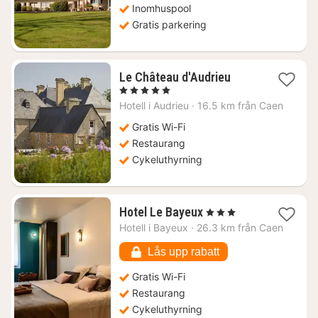
Inomhuspool
Gratis parkering
1
Le Château d'Audrieu
natt
, 5 Stjärnor
från
Hotell i
Audrieu
·
16.5 km från Caen
3735
kr.
Gratis Wi-Fi
Restaurang
Cykeluthyrning
1
Hotel Le Bayeux
, 3 Stjärnor
natt
Hotell i
Bayeux
·
26.3 km från Caen
från
1436
Lås upp rabatt
kr.
Gratis Wi-Fi
Restaurang
Cykeluthyrning