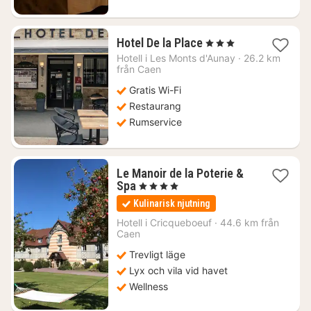
1
Hotel De la Place
, 3 Stjärnor
natt
Hotell i
Les Monts d'Aunay
·
26.2 km
från
från Caen
921
Gratis Wi-Fi
kr.
Restaurang
Rumservice
Le Manoir de la Poterie &
1
Spa
, 4 Stjärnor
natt
Kulinarisk njutning
från
2247
Hotell i
Cricqueboeuf
·
44.6 km från
Caen
kr.
Trevligt läge
Lyx och vila vid havet
Wellness