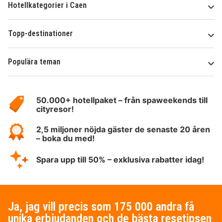
Hotellkategorier i Caen
Topp-destinationer
Populära teman
Om
HotelSpecials
50.000+ hotellpaket – från spaweekends till
cityresor!
2,5 miljoner nöjda gäster de senaste 20 åren
– boka du med!
Spara upp till 50% – exklusiva rabatter idag!
Ja, jag vill precis som 175 000 andra få
unika erbjudanden och de bästa resetipsen