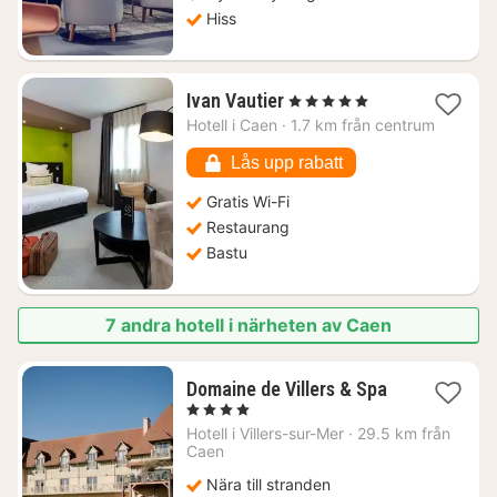
Hiss
1
Ivan Vautier
, 5 Stjärnor
natt
Hotell i
Caen
·
1.7 km från centrum
från
1349
Lås upp rabatt
kr.
Gratis Wi-Fi
Restaurang
Bastu
7 andra hotell i närheten av Caen
1
Domaine de Villers & Spa
natt
, 4 Stjärnor
från
Hotell i
Villers-sur-Mer
·
29.5 km från
2439
Caen
kr.
Nära till stranden