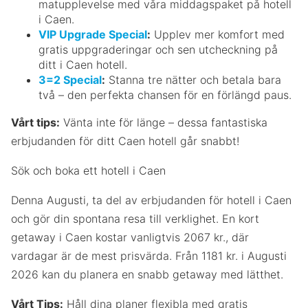
matupplevelse med våra middagspaket på hotell
i Caen.
VIP Upgrade Special
:
Upplev mer komfort med
gratis uppgraderingar och sen utcheckning på
ditt i Caen hotell.
3=2 Special
:
Stanna tre nätter och betala bara
två – den perfekta chansen för en förlängd paus.
Vårt tips:
Vänta inte för länge – dessa fantastiska
erbjudanden för ditt Caen hotell går snabbt!
Sök och boka ett hotell i Caen
Denna Augusti, ta del av erbjudanden för hotell i Caen
och gör din spontana resa till verklighet. En kort
getaway i Caen kostar vanligtvis 2067 kr., där
vardagar är de mest prisvärda. Från 1181 kr. i Augusti
2026 kan du planera en snabb getaway med lätthet.
Vårt Tips:
Håll dina planer flexibla med gratis