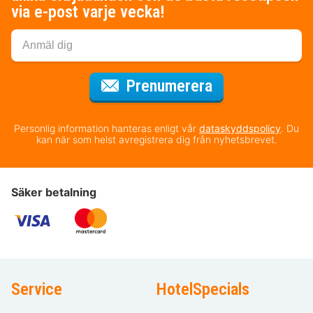
via e-post varje vecka!
för nyhetsbrev
Prenumerera
Personlig information hanteras enligt vår
dataskyddspolicy
. Du
kan när som helst avregistrera dig från nyhetsbrevet.
Säker betalning
Service
HotelSpecials