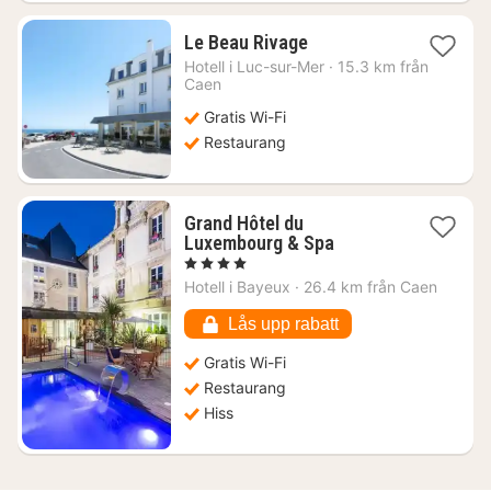
1
Le Beau Rivage
natt
Hotell i
Luc-sur-Mer
·
15.3 km från
från
Caen
1279
Gratis Wi-Fi
kr.
Restaurang
Grand Hôtel du
1
Luxembourg & Spa
natt
, 4 Stjärnor
från
Hotell i
Bayeux
·
26.4 km från Caen
2225
kr.
Lås upp rabatt
Gratis Wi-Fi
Restaurang
Hiss