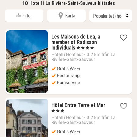
10
Hotell i La Rivière-Saint-Sauveur hittades
Filter
Karta
Les Maisons de Lea, a
member of Radisson
1
Individuals
, 4 Stjärnor
natt
Hotell i
Honfleur
·
3.2 km från La
från
Rivière-Saint-Sauveur
2324
Gratis Wi-Fi
kr.
Restaurang
Rumservice
1
Hôtel Entre Terre et Mer
natt
, 3 Stjärnor
från
Hotell i
Honfleur
·
3.2 km från La
1785
Rivière-Saint-Sauveur
kr.
Gratis Wi-Fi