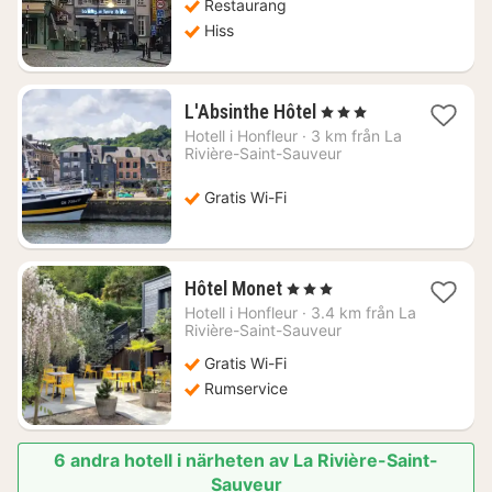
Restaurang
Hiss
1
L'Absinthe Hôtel
, 3 Stjärnor
natt
Hotell i
Honfleur
·
3 km från La
från
Rivière-Saint-Sauveur
2787
kr.
Gratis Wi-Fi
1
Hôtel Monet
, 3 Stjärnor
natt
Hotell i
Honfleur
·
3.4 km från La
från
Rivière-Saint-Sauveur
1433
Gratis Wi-Fi
kr.
Rumservice
6 andra hotell i närheten av La Rivière-Saint-
Sauveur