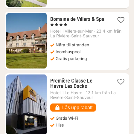
1
Domaine de Villers & Spa
natt
, 4 Stjärnor
från
Hotell i
Villers-sur-Mer
·
23.4 km från
2439
La Rivière-Saint-Sauveur
kr.
Nära till stranden
Inomhuspool
Gratis parkering
Première Classe Le
1
Havre Les Docks
natt
Hotell i
Le Havre
·
13.1 km från La
från
Rivière-Saint-Sauveur
543
kr.
Lås upp rabatt
Gratis Wi-Fi
Hiss