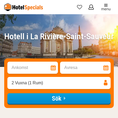
menu
Mina
favoriter
Hotell i La Rivière-Saint-Sauveur
Ankomst
Avresa
2 Vuxna (1 Rum)
Sök