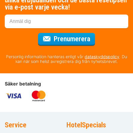
unika erbjudanden och de bästa resetipsen
via e-post varje vecka!
för nyhetsbrev
Prenumerera
Personlig information hanteras enligt vår
dataskyddspolicy
. Du
kan när som helst avregistrera dig från nyhetsbrevet.
Säker betalning
Service
HotelSpecials