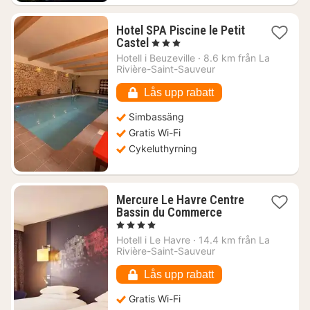
Hotel SPA Piscine le Petit
1
Castel
, 3 Stjärnor
natt
Hotell i
Beuzeville
·
8.6 km från La
från
Rivière-Saint-Sauveur
973
kr.
Lås upp rabatt
Simbassäng
Gratis Wi-Fi
Cykeluthyrning
Mercure Le Havre Centre
1
Bassin du Commerce
natt
, 4 Stjärnor
från
Hotell i
Le Havre
·
14.4 km från La
1126
Rivière-Saint-Sauveur
kr.
Lås upp rabatt
Gratis Wi-Fi