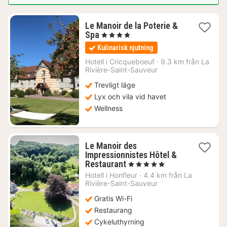
Le Manoir de la Poterie &
1
Spa
, 4 Stjärnor
natt
Kulinarisk njutning
från
2247
Hotell i
Cricqueboeuf
·
9.3 km från La
Rivière-Saint-Sauveur
kr.
Trevligt läge
Lyx och vila vid havet
Wellness
Le Manoir des
Impressionnistes Hôtel &
1
Restaurant
, 5 Stjärnor
natt
Hotell i
Honfleur
·
4.4 km från La
från
Rivière-Saint-Sauveur
3141
Gratis Wi-Fi
kr.
Restaurang
Cykeluthyrning