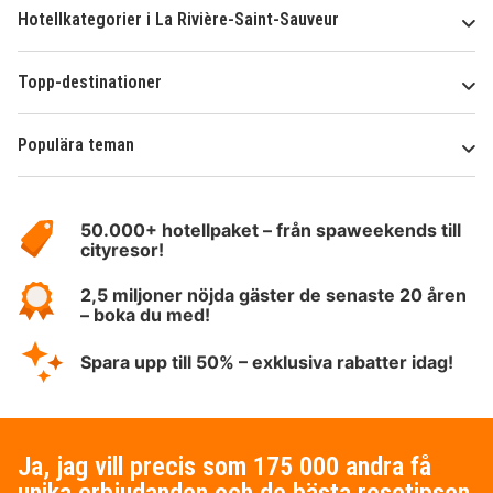
Hotellkategorier i La Rivière-Saint-Sauveur
Topp-destinationer
Populära teman
Om
HotelSpecials
50.000+ hotellpaket – från spaweekends till
cityresor!
2,5 miljoner nöjda gäster de senaste 20 åren
– boka du med!
Spara upp till 50% – exklusiva rabatter idag!
Ja, jag vill precis som 175 000 andra få