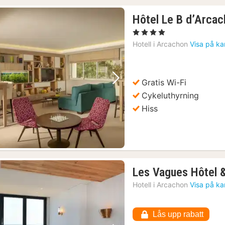
Hôtel Le B d’Arca
, 4 Stjärnor
Hotell i
Arcachon
Visa på ka
Gratis Wi-Fi
Föregående bild
Nästa bild
Cykeluthyrning
Hiss
Les Vagues Hôtel 
Hotell i
Arcachon
Visa på ka
Lås upp rabatt