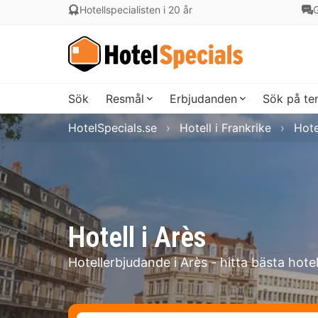
Hotellspecialisten i 20 år
G
Sök
Resmål
Erbjudanden
Sök på t
HotelSpecials.se
Hotell i Frankrike
Hote
Hotell i Arès
Hotellerbjudande i Arès - hitta bästa hote