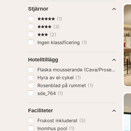
Stjärnor
5 Stjärnor
(1)
4 Stjärnor
(3)
3 Stjärnor
(2)
Ingen klassificering
(1)
Hotelltillägg
Flaska mousserande (Cava/Prosecco)
(1)
Hyra av el-cykel
(1)
Rosenblad på rummet
(1)
sde_764
(1)
Faciliteter
Frukost inkluderat
(5)
Inomhus pool
(1)