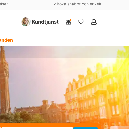
elser
Boka snabbt och enkelt
Kundtjänst
Mina
favoriter
danden