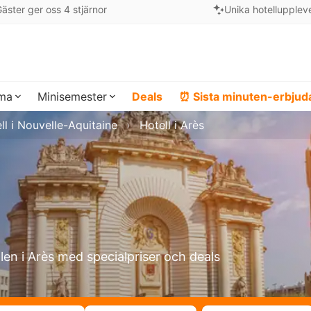
äster ger oss 4 stjärnor
Unika hotellupplev
ema
Minisemester
Deals
⏰ Sista minuten-erbju
ll i Nouvelle-Aquitaine
Hotell i Arès
llen i Arès med specialpriser och deals