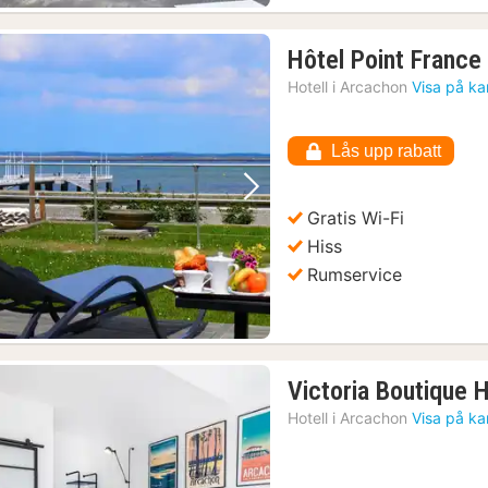
Hôtel Point France
Hotell i
Arcachon
Visa på ka
Lås upp rabatt
Föregående bild
Nästa bild
Gratis Wi-Fi
Hiss
Rumservice
Victoria Boutique 
Hotell i
Arcachon
Visa på ka