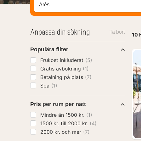
Sök efter hotell, område eller stad
Anpassa din sökning
Ta bort
10
Populära filter
Frukost inkluderat
(5)
Gratis avbokning
(1)
Betalning på plats
(7)
Spa
(1)
Pris per rum per natt
Mindre än 1500 kr.
(1)
1500 kr. till 2000 kr.
(4)
2000 kr. och mer
(7)