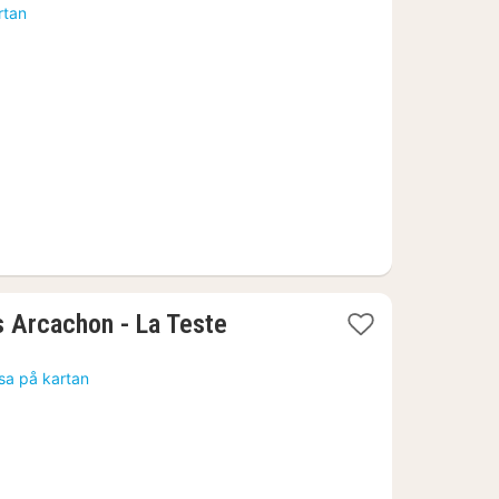
natt
rtan
från
1398
kr.
s Arcachon - La Teste
sa på kartan