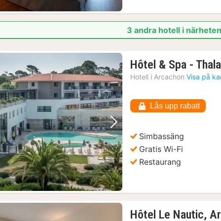
3 andra hotell i närhete
Hôtel & Spa - Thal
Hotell i
Arcachon
Visa på ka
Lås upp rabatt
Föregående bild
Nästa bild
Simbassäng
Gratis Wi-Fi
Restaurang
Hôtel Le Nautic, A