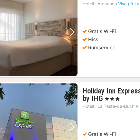
Hotell i
Arcachon
Visa på ka
Gratis Wi-Fi
Föregående bild
Nästa bild
Hiss
Rumservice
Holiday Inn Expres
1
by IHG
, 3 Stjärnor
natt
Hotell i
La Teste-de-Buch
Vi
från
1208
kr.
Föregående bild
Nästa bild
Gratis Wi-Fi