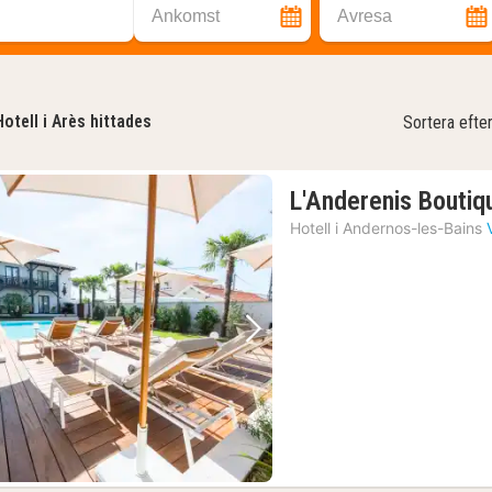
Ankomst
Avresa
Hotell i Arès hittades
Sortera efte
L'Anderenis Boutiq
Hotell i
Andernos-les-Bains
Föregående bild
Nästa bild