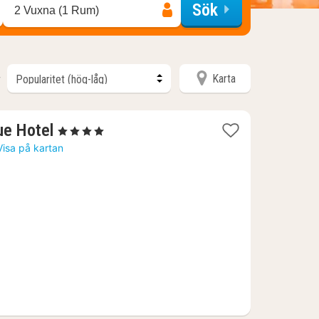
Sök
2 Vuxna (1 Rum)
Karta
r
1
ue Hotel
, 4 Stjärnor
natt
Visa på kartan
från
3993
kr.