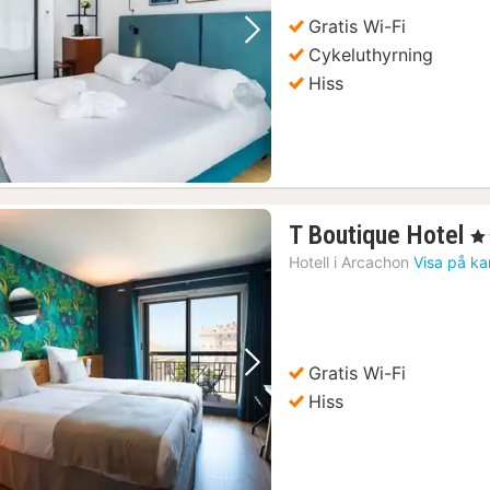
Gratis Wi-Fi
Föregående bild
Nästa bild
Cykeluthyrning
Hiss
1
T Boutique Hotel
, 3
n
Hotell i
Arcachon
Visa på ka
f
1
kr
Gratis Wi-Fi
Föregående bild
Nästa bild
Hiss