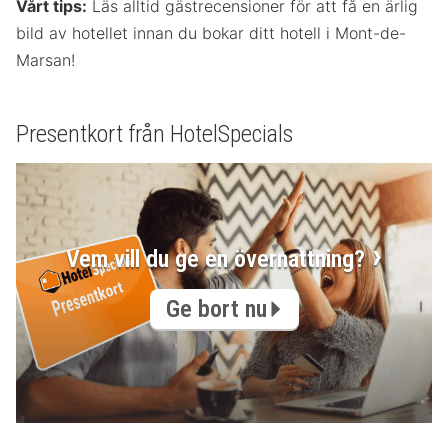
Vårt tips:
Läs alltid gästrecensioner för att få en ärlig
bild av hotellet innan du bokar ditt hotell i Mont-de-
Marsan!
Presentkort från HotelSpecials
Vem vill du ge en övernattning?
Ge bort nu