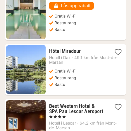
kr.
Lås upp rabatt
Gratis Wi-Fi
Restaurang
Bastu
1
Hôtel Miradour
natt
Hotell i
Dax
·
49.1 km från Mont-de-
från
Marsan
826
Gratis Wi-Fi
kr.
Restaurang
Bastu
Best Western Hotel &
SPA Pau Lescar Aeroport
1
, 4 Stjärnor
natt
Hotell i
Lescar
·
64.2 km från Mont-
från
de-Marsan