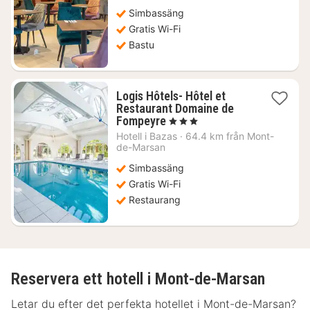
963
Simbassäng
kr.
Gratis Wi-Fi
Bastu
Logis Hôtels- Hôtel et
Restaurant Domaine de
1
Fompeyre
, 3 Stjärnor
natt
Hotell i
Bazas
·
64.4 km från Mont-
från
de-Marsan
1283
Simbassäng
kr.
Gratis Wi-Fi
Restaurang
Reservera ett hotell i Mont-de-Marsan
Letar du efter det perfekta hotellet i Mont-de-Marsan?