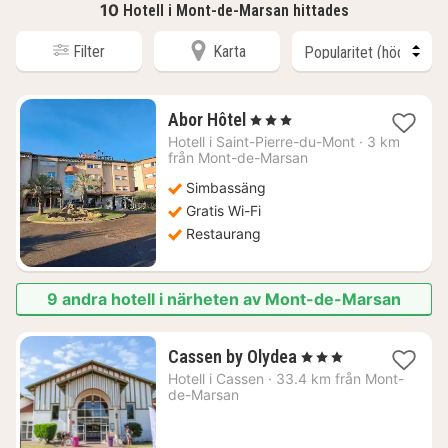
10
Hotell i Mont-de-Marsan hittades
Filter
Karta
1
Abor Hôtel
, 3 Stjärnor
natt
Hotell i
Saint-Pierre-du-Mont
·
3 km
från
från Mont-de-Marsan
869
Simbassäng
kr.
Gratis Wi-Fi
Restaurang
9 andra hotell i närheten av Mont-de-Marsan
1
Cassen by Olydea
, 3 Stjärnor
natt
Hotell i
Cassen
·
33.4 km från Mont-
från
de-Marsan
927
kr.