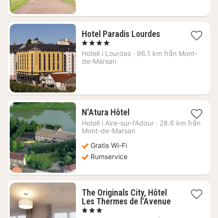
1
Hotel Paradis Lourdes
natt
, 4 Stjärnor
från
Hotell i
Lourdes
·
96.1 km från Mont-
1023
de-Marsan
kr.
1
N'Atura Hôtel
natt
Hotell i
Aire-sur-l'Adour
·
28.6 km från
från
Mont-de-Marsan
839
Gratis Wi-Fi
kr.
Rumservice
The Originals City, Hôtel
1
Les Thermes de l'Avenue
natt
, 3 Stjärnor