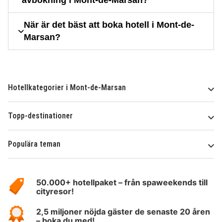
avbokning i Mont-de-Marsan?
När är det bäst att boka hotell i Mont-de-
Marsan?
Hotellkategorier i Mont-de-Marsan
Topp-destinationer
Populära teman
Om
HotelSpecials
50.000+ hotellpaket – från spaweekends till
cityresor!
2,5 miljoner nöjda gäster de senaste 20 åren
– boka du med!