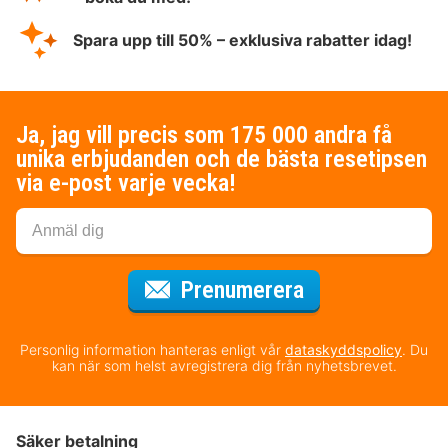
Spara upp till 50% – exklusiva rabatter idag!
Ja, jag vill precis som 175 000 andra få
unika erbjudanden och de bästa resetipsen
via e-post varje vecka!
för nyhetsbrev
Prenumerera
Personlig information hanteras enligt vår
dataskyddspolicy
. Du
kan när som helst avregistrera dig från nyhetsbrevet.
Säker betalning