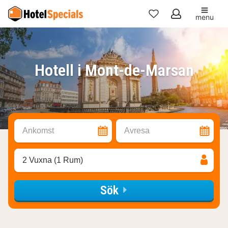
menu
Mina
favoriter
Hotell i Mont-de-Marsan
Ankomst
Avresa
2 Vuxna (1 Rum)
Sök