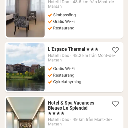
från
Hotell i
Dax
·
48.6 km från Mont-de-
919
Marsan
kr.
Simbassäng
Gratis Wi-Fi
Restaurang
1
L'Espace Thermal
, 3 Stjärnor
natt
Hotell i
Dax
·
48.2 km från Mont-de-
från
Marsan
861
Gratis Wi-Fi
kr.
Restaurang
Cykeluthyrning
Hotel & Spa Vacances
1
Bleues Le Splendid
natt
, 4 Stjärnor
från
Hotell i
Dax
·
49 km från Mont-de-
981
Marsan