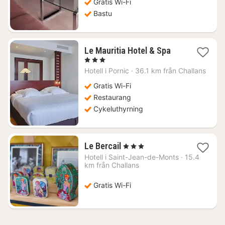
Gratis Wi-Fi
Bastu
1
Le Mauritia Hotel & Spa
natt
, 3 Stjärnor
från
Hotell i
Pornic
·
36.1 km från Challans
1238
kr.
Gratis Wi-Fi
Restaurang
Cykeluthyrning
1
Le Bercail
, 3 Stjärnor
natt
Hotell i
Saint-Jean-de-Monts
·
15.4
från
km från Challans
2162
kr.
Gratis Wi-Fi