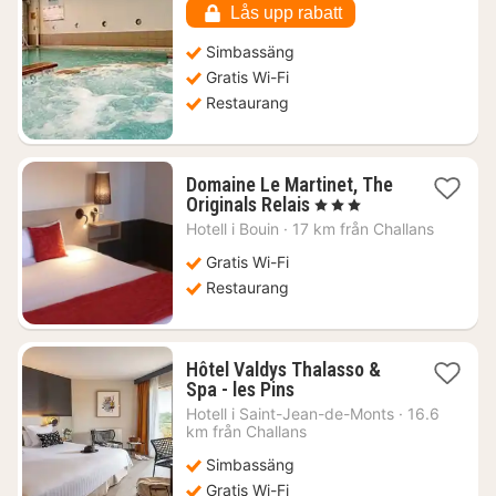
kr.
Lås upp rabatt
Simbassäng
Gratis Wi-Fi
Restaurang
Domaine Le Martinet, The
1
Originals Relais
, 3 Stjärnor
natt
Hotell i
Bouin
·
17 km från Challans
från
1850
Gratis Wi-Fi
kr.
Restaurang
Hôtel Valdys Thalasso &
1
Spa - les Pins
natt
Hotell i
Saint-Jean-de-Monts
·
16.6
från
km från Challans
2021
Simbassäng
kr.
Gratis Wi-Fi