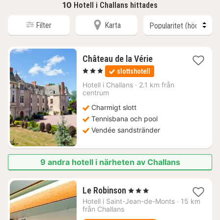
10
Hotell i Challans hittades
Filter
Karta
2
Château de la Vérie
nätter
, 3 Stjärnor
slottshotell
för
1151
Hotell i
Challans
·
2.1 km från
centrum
kr.
Charmigt slott
Tennisbana och pool
Vendée sandstränder
9 andra hotell i närheten av Challans
1
Le Robinson
, 3 Stjärnor
natt
Hotell i
Saint-Jean-de-Monts
·
15 km
från
från Challans
1339