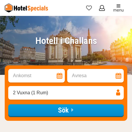
menu
Mina
favoriter
Hotell i Challans
Ankomst
Avresa
2 Vuxna (1 Rum)
Sök