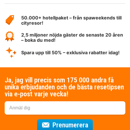
Om
HotelSpecials
50.000+ hotellpaket – från spaweekends till
cityresor!
2,5 miljoner nöjda gäster de senaste 20 åren
– boka du med!
Spara upp till 50% – exklusiva rabatter idag!
Ja, jag vill precis som 175 000 andra få
unika erbjudanden och de bästa resetipsen
via e-post varje vecka!
för nyhetsbrev
Prenumerera