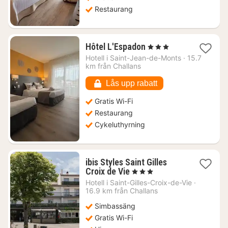
Restaurang
1
Hôtel L'Espadon
, 3 Stjärnor
natt
Hotell i
Saint-Jean-de-Monts
·
15.7
från
km från Challans
1740
kr.
Lås upp rabatt
Gratis Wi-Fi
Restaurang
Cykeluthyrning
ibis Styles Saint Gilles
1
Croix de Vie
, 3 Stjärnor
natt
Hotell i
Saint-Gilles-Croix-de-Vie
·
från
16.9 km från Challans
1413
Simbassäng
kr.
Gratis Wi-Fi