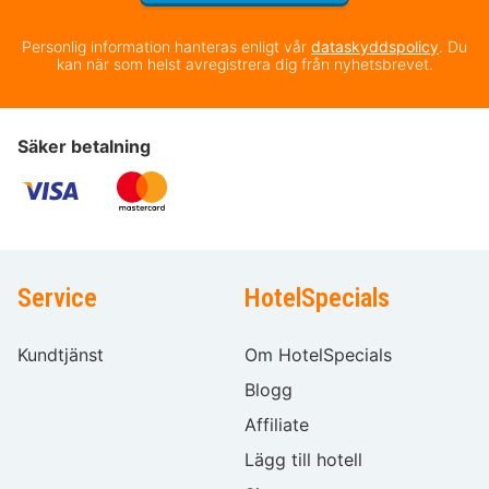
Personlig information hanteras enligt vår
dataskyddspolicy
. Du
kan när som helst avregistrera dig från nyhetsbrevet.
Säker betalning
Service
HotelSpecials
Kundtjänst
Om HotelSpecials
Blogg
Affiliate
Lägg till hotell