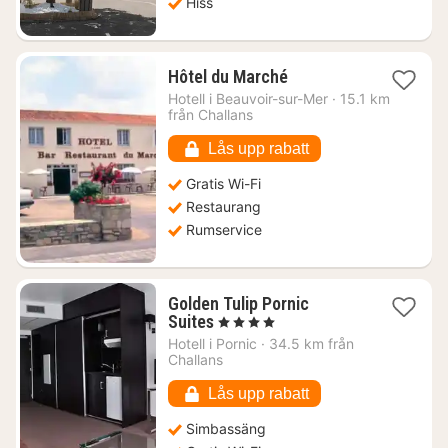
Hiss
1
Hôtel du Marché
natt
Hotell i
Beauvoir-sur-Mer
·
15.1 km
från
från Challans
1077
kr.
Lås upp rabatt
Gratis Wi-Fi
Restaurang
Rumservice
Golden Tulip Pornic
1
Suites
, 4 Stjärnor
natt
Hotell i
Pornic
·
34.5 km från
från
Challans
1190
kr.
Lås upp rabatt
Simbassäng