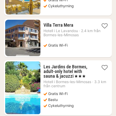
kr.
Cykeluthyrning
1
Villa Terra Mera
natt
Hotell i
Le Lavandou
·
2.4 km från
från
Bormes-les-Mimosas
1167
kr.
Gratis Wi-Fi
Les Jardins de Bormes,
adult-only hotel with
1
sauna & jacuzzi
, 3 Stjärnor
natt
Hotell i
Bormes-les-Mimosas
·
3.3 km
från
från centrum
2539
Gratis Wi-Fi
kr.
Bastu
Cykeluthyrning