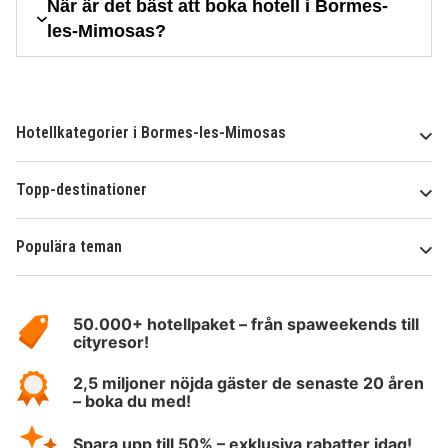
När är det bäst att boka hotell i Bormes-
les-Mimosas?
Hotellkategorier i Bormes-les-Mimosas
Topp-destinationer
Populära teman
Om
HotelSpecials
50.000+ hotellpaket – från spaweekends till
cityresor!
2,5 miljoner nöjda gäster de senaste 20 åren
– boka du med!
Spara upp till 50% – exklusiva rabatter idag!