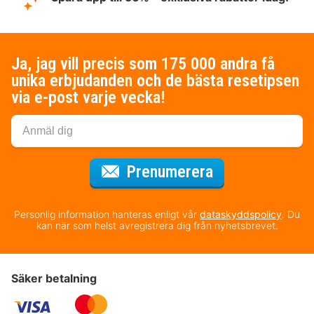
Ja, jag vill precis som 175 000 andra få
unika erbjudanden och de bästa resetipsen
via e-post varje vecka!
för nyhetsbrev
Prenumerera
Personlig information hanteras enligt vår
dataskyddspolicy
. Du
kan när som helst avregistrera dig från nyhetsbrevet.
Säker betalning