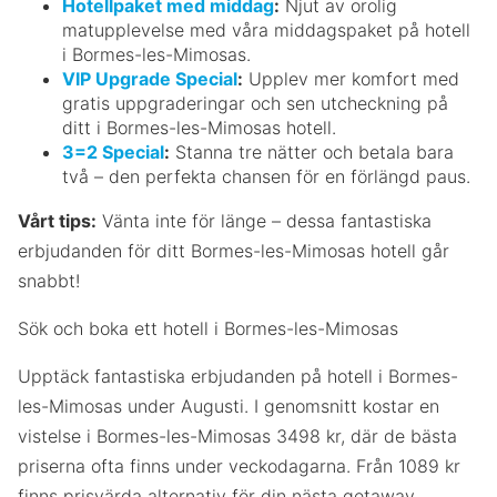
Hotellpaket med middag
:
Njut av orolig
matupplevelse med våra middagspaket på hotell
i Bormes-les-Mimosas.
VIP Upgrade Special
:
Upplev mer komfort med
gratis uppgraderingar och sen utcheckning på
ditt i Bormes-les-Mimosas hotell.
3=2 Special
:
Stanna tre nätter och betala bara
två – den perfekta chansen för en förlängd paus.
Vårt tips:
Vänta inte för länge – dessa fantastiska
erbjudanden för ditt Bormes-les-Mimosas hotell går
snabbt!
Sök och boka ett hotell i Bormes-les-Mimosas
Upptäck fantastiska erbjudanden på hotell i Bormes-
les-Mimosas under Augusti. I genomsnitt kostar en
vistelse i Bormes-les-Mimosas 3498 kr, där de bästa
priserna ofta finns under veckodagarna. Från 1089 kr
finns prisvärda alternativ för din nästa getaway.