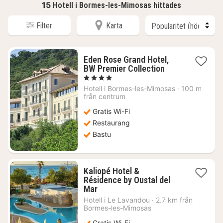
15
Hotell i Bormes-les-Mimosas hittades
Filter
Karta
Eden Rose Grand Hotel,
1
BW Premier Collection
natt
, 4 Stjärnor
från
Hotell i
Bormes-les-Mimosas
·
100 m
4478
från centrum
kr.
Gratis Wi-Fi
Restaurang
Bastu
Kaliopé Hotel &
Résidence by Oustal del
1
Mar
natt
Hotell i
Le Lavandou
·
2.7 km från
från
Bormes-les-Mimosas
2422
Gratis Wi-Fi