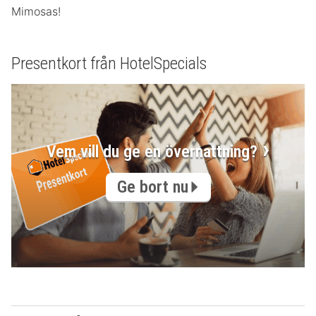
Mimosas!
Presentkort från HotelSpecials
Vem vill du ge en övernattning?
Ge bort nu