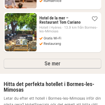
Rumservice
Hotel de la mer –
1
Restaurant Tom Cariano
natt
Hotell i
Hyères
·
13.9 km från Bormes-
från
les-Mimosas
1269
Gratis Wi-Fi
kr.
Restaurang
hotell och boenden
Se mer
Hitta det perfekta hotellet i Bormes-les-
Mimosas
Letar du efter ett hotell i Bormes-les-Mimosas inför din
nästa resa? HotelSpecials gör det enkelt att hitta rätt