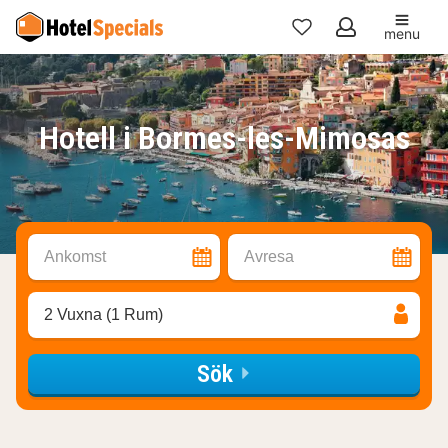
menu
Mina
favoriter
Hotell i Bormes-les-Mimosas
Ankomst
Avresa
2 Vuxna (1 Rum)
Sök