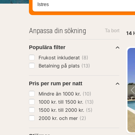
Sök efter hotell, område eller stad
Anpassa din sökning
Ta bort
14
H
Populära filter
Frukost inkluderat
(8)
Betalning på plats
(13)
Pris per rum per natt
Mindre än 1000 kr.
(10)
1000 kr. till 1500 kr.
(13)
1500 kr. till 2000 kr.
(5)
2000 kr. och mer
(2)