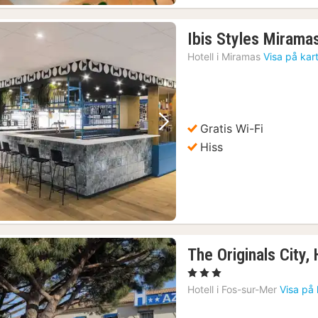
Ibis Styles Mirama
Hotell i
Miramas
Visa på kar
Gratis Wi-Fi
Föregående bild
Nästa bild
Hiss
The Originals City,
, 3 Stjärnor
Hotell i
Fos-sur-Mer
Visa på