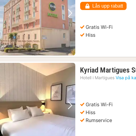
Lås upp rabatt
Föregående bild
Nästa bild
Gratis Wi-Fi
Hiss
Kyriad Martigues 
Hotell i
Martigues
Visa på k
Gratis Wi-Fi
Föregående bild
Nästa bild
Hiss
Rumservice