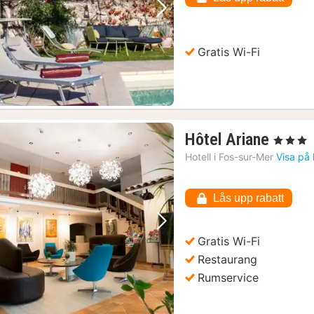
Föregående bild
Nästa bild
Gratis Wi-Fi
1
Hôtel Ariane
, 3 Stjärnor
natt
Hotell i
Fos-sur-Mer
Visa på
från
1013
Lås upp rabatt
kr.
Föregående bild
Nästa bild
Gratis Wi-Fi
Restaurang
Rumservice