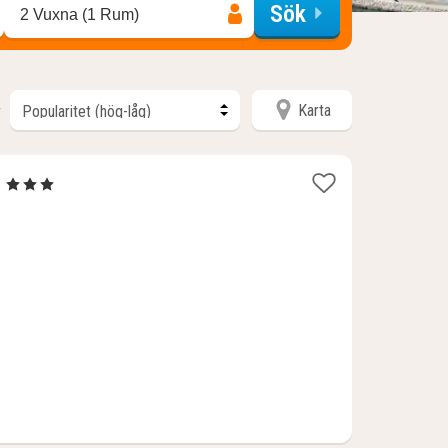
Sök
2 Vuxna (1 Rum)
Karta
r
1
e
, 3 Stjärnor
natt
från
1015
kr.