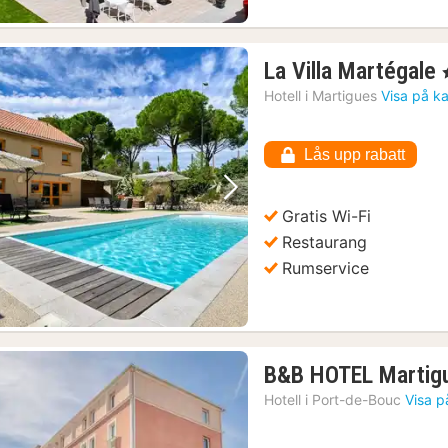
La Villa Martégale
,
Hotell i
Martigues
Visa på k
Lås upp rabatt
Föregående bild
Nästa bild
Gratis Wi-Fi
Restaurang
Rumservice
B&B HOTEL Martig
Hotell i
Port-de-Bouc
Visa p