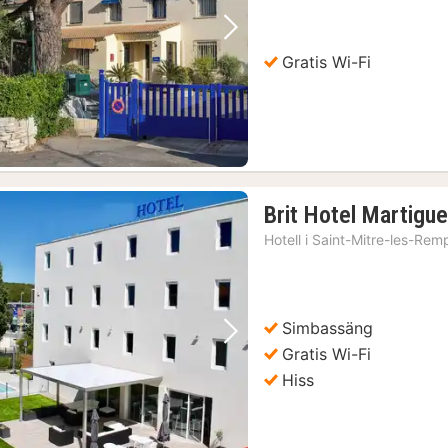
Föregående bild
Nästa bild
Gratis Wi-Fi
Brit Hotel Martigu
Hotell i
Saint-Mitre-les-Rem
Simbassäng
Föregående bild
Nästa bild
Gratis Wi-Fi
Hiss