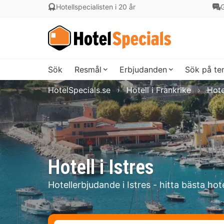
Hotellspecialisten i 20 år
G
Sök
Resmål
Erbjudanden
Sök på t
HotelSpecials.se
Hotell i Frankrike
Hote
Hotell i Istres
Hotellerbjudande i Istres - hitta bästa hot