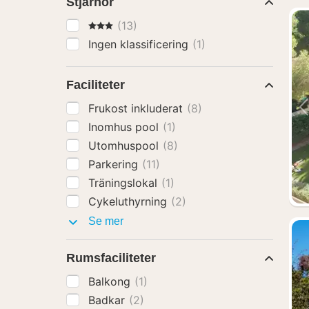
Stjärnor
3 Stjärnor
(13)
Ingen klassificering
(1)
Faciliteter
Frukost inkluderat
(8)
Inomhus pool
(1)
Utomhuspool
(8)
Parkering
(11)
Träningslokal
(1)
Cykeluthyrning
(2)
Faciliteter
Se mer
Rumsfaciliteter
Balkong
(1)
Badkar
(2)