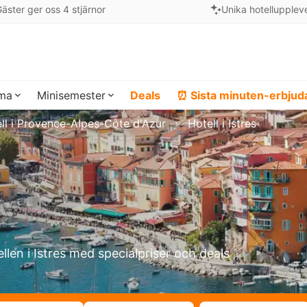
äster ger oss 4 stjärnor
Unika hotellupplev
ema
Minisemester
Deals
⏰ Sista minuten-erbju
ll i Provence-Alpes-Côte d'Azur
Hotell i Istres
ellen i Istres med specialpriser och deals