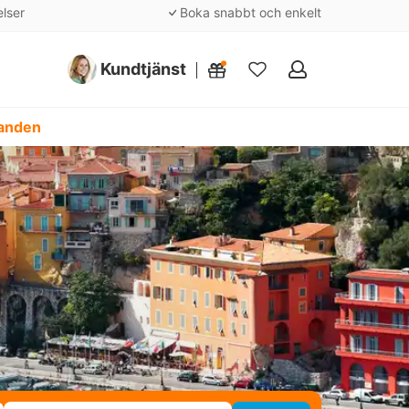
elser
Boka snabbt och enkelt
Kundtjänst
Mina
favoriter
danden