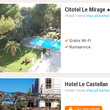
1
Citotel Le Mirage
, 
n
Hotell i
Istres
Visa på kartan
f
1
k
Gratis Wi-Fi
Föregående bild
Nästa bild
Rumservice
Hotel Le Castellan
n
Hotell i
Istres
Visa på kartan
f
k
Lås upp rabatt