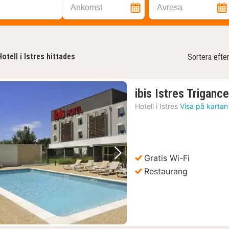
Ankomst
Avresa
otell i Istres hittades
Sortera efte
ibis Istres Triganc
Hotell i
Istres
Visa på kartan
Gratis Wi-Fi
Föregående bild
Nästa bild
Restaurang