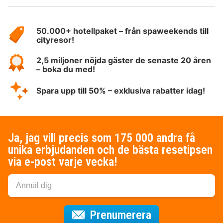
Om
HotelSpecials
50.000+ hotellpaket – från spaweekends till
cityresor!
2,5 miljoner nöjda gäster de senaste 20 åren
– boka du med!
Spara upp till 50% – exklusiva rabatter idag!
Ja, jag vill precis som 175 000 andra få
unika erbjudanden och de bästa resetipsen
via e-post varje vecka!
för nyhetsbrev
Prenumerera