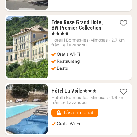
Eden Rose Grand Hotel,
1
BW Premier Collection
natt
, 4 Stjärnor
från
Hotell i
Bormes-les-Mimosas
·
2.7 km
4844
från Le Lavandou
kr.
Gratis Wi-Fi
Restaurang
Bastu
1
Hôtel La Voile
, 3 Stjärnor
natt
Hotell i
Bormes-les-Mimosas
·
1.6 km
från
från Le Lavandou
2314
kr.
Lås upp rabatt
Gratis Wi-Fi