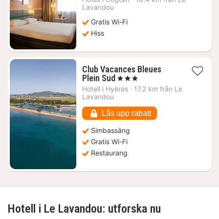
från
Lavandou
2010
Gratis Wi-Fi
kr.
Hiss
Club Vacances Bleues
1
Plein Sud
, 3 Stjärnor
natt
Hotell i
Hyères
·
17.2 km från Le
från
Lavandou
2361
kr.
Lås upp rabatt
Simbassäng
Gratis Wi-Fi
Restaurang
Hotell i Le Lavandou: utforska nu