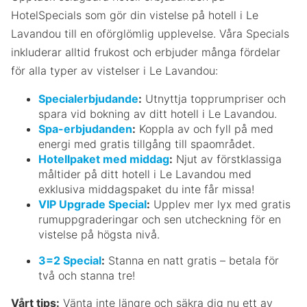
HotelSpecials som gör din vistelse på hotell i Le
Lavandou till en oförglömlig upplevelse. Våra Specials
inkluderar alltid frukost och erbjuder många fördelar
för alla typer av vistelser i Le Lavandou:
Specialerbjudande
:
Utnyttja topprumpriser och
spara vid bokning av ditt hotell i Le Lavandou.
Spa-erbjudanden
:
Koppla av och fyll på med
energi med gratis tillgång till spaområdet.
Hotellpaket med middag
:
Njut av förstklassiga
måltider på ditt hotell i Le Lavandou med
exklusiva middagspaket du inte får missa!
VIP Upgrade Special
:
Upplev mer lyx med gratis
rumuppgraderingar och sen utcheckning för en
vistelse på högsta nivå.
3=2 Special
:
Stanna en natt gratis – betala för
två och stanna tre!
Vårt tips:
Vänta inte längre och säkra dig nu ett av