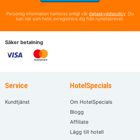
Personlig information hanteras enligt vår
dataskyddspolicy
. Du
kan när som helst avregistrera dig från nyhetsbrevet.
Säker betalning
Service
HotelSpecials
Kundtjänst
Om HotelSpecials
Blogg
Affiliate
Lägg till hotell