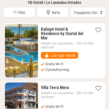
10
Hotell i Le Lavandou hittades
Filter
Karta
Kaliopé Hotel &
Résidence by Oustal del
1
Mar
natt
Hotell i
Le Lavandou
·
750 m från
från
centrum
2423
kr.
Lås upp rabatt
Gratis Wi-Fi
Cykeluthyrning
1
Villa Terra Mera
natt
Hotell i
Le Lavandou
·
250 m från
från
centrum
1168
kr.
Gratis Wi-Fi