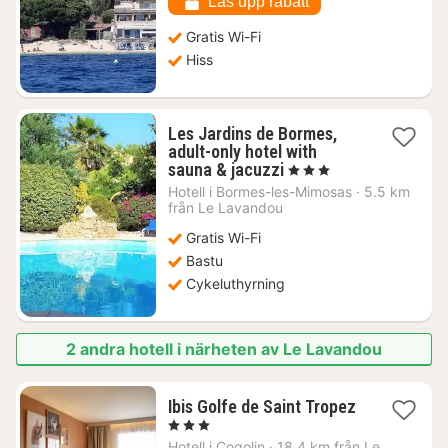
kr.
Lås upp rabatt
Gratis Wi-Fi
Hiss
Les Jardins de Bormes,
adult-only hotel with
1
sauna & jacuzzi
, 3 Stjärnor
natt
Hotell i
Bormes-les-Mimosas
·
5.5 km
från
från Le Lavandou
2616
Gratis Wi-Fi
kr.
Bastu
Cykeluthyrning
2 andra hotell i närheten av Le Lavandou
Ibis Golfe de Saint Tropez
1
, 3 Stjärnor
natt
Hotell i
Cogolin
·
18.4 km från Le