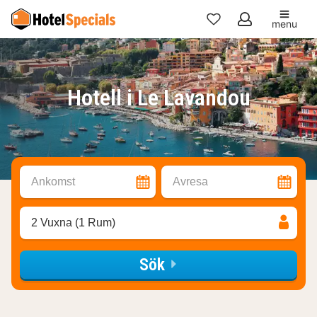
menu
Mina
favoriter
Hotell i Le Lavandou
Ankomst
Avresa
2 Vuxna (1 Rum)
Sök