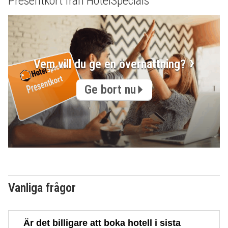
Presentkort från HotelSpecials
Vem vill du ge en övernattning?
Ge bort nu
Vanliga frågor
Är det billigare att boka hotell i sista