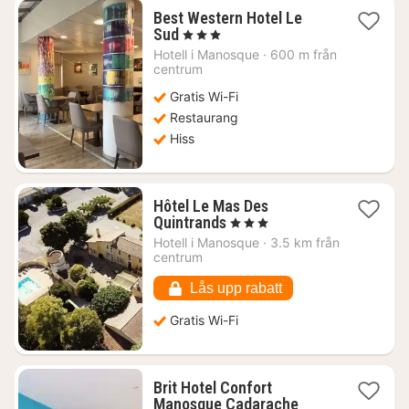
Best Western Hotel Le
1
Sud
, 3 Stjärnor
natt
Hotell i
Manosque
·
600 m från
från
centrum
1004
Gratis Wi-Fi
kr.
Restaurang
Hiss
Hôtel Le Mas Des
1
Quintrands
, 3 Stjärnor
natt
Hotell i
Manosque
·
3.5 km från
från
centrum
1293
kr.
Lås upp rabatt
Gratis Wi-Fi
Brit Hotel Confort
1
Manosque Cadarache