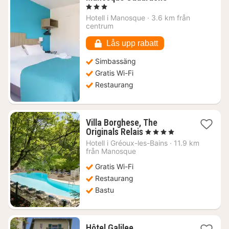
natt
, 3 Stjärnor
från
Hotell i
Manosque
·
3.6 km från
894
centrum
kr.
Lås upp rabatt
Simbassäng
Gratis Wi-Fi
Restaurang
Villa Borghese, The
1
Originals Relais
, 4 Stjärnor
natt
Hotell i
Gréoux-les-Bains
·
11.9 km
från
från Manosque
1460
Gratis Wi-Fi
kr.
Restaurang
Bastu
1
Hôtel Galilee