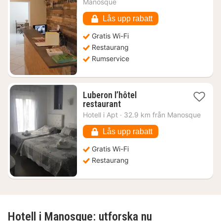
från
Manosque
862
kr.
Lås upp rabatt
Gratis Wi-Fi
Restaurang
Rumservice
Luberon l’hôtel
1
restaurant
natt
Hotell i
Apt
·
32.9 km från Manosque
från
887
Lås upp rabatt
kr.
Gratis Wi-Fi
Restaurang
Hotell i Manosque: utforska nu