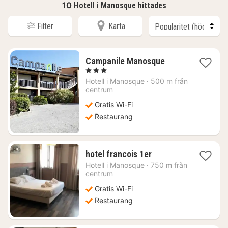
10
Hotell i Manosque hittades
Filter
Karta
1
Campanile Manosque
natt
, 3 Stjärnor
från
Hotell i
Manosque
·
500 m från
674
centrum
kr.
Gratis Wi-Fi
Restaurang
1
hotel francois 1er
natt
Hotell i
Manosque
·
750 m från
från
centrum
688
Gratis Wi-Fi
kr.
Restaurang