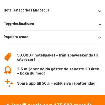
Hotellkategorier i Manosque
Topp-destinationer
Populära teman
Om
HotelSpecials
50.000+ hotellpaket – från spaweekends till
cityresor!
2,5 miljoner nöjda gäster de senaste 20 åren
– boka du med!
Spara upp till 50% – exklusiva rabatter idag!