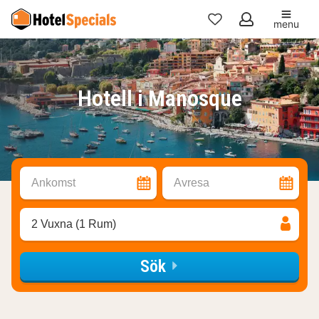
menu
Mina
favoriter
Hotell i Manosque
Ankomst
Avresa
2 Vuxna (1 Rum)
Sök