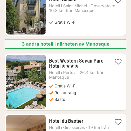
natt
Hotell i
Saint-Michel-l'Observatoire
·
från
10.3 km från Manosque
1042
kr.
Gratis Wi-Fi
3 andra hotell i närheten av Manosque
Best Western Sevan Parc
1
Hotel
, 4 Stjärnor
natt
Hotell i
Pertuis
·
26.4 km från
från
Manosque
1552
Gratis Wi-Fi
kr.
Restaurang
Bastu
1
Hotel du Bastier
natt
Hotell i
Ginasservis
·
19 km från