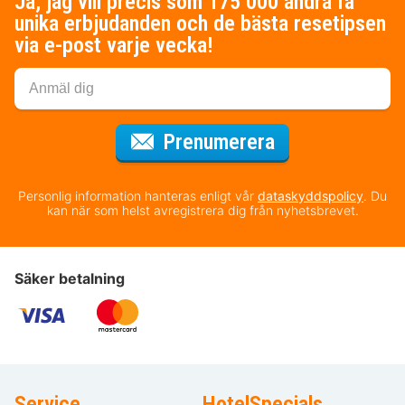
Ja, jag vill precis som 175 000 andra få
unika erbjudanden och de bästa resetipsen
via e-post varje vecka!
för nyhetsbrev
Prenumerera
Personlig information hanteras enligt vår
dataskyddspolicy
. Du
kan när som helst avregistrera dig från nyhetsbrevet.
Säker betalning
Service
HotelSpecials