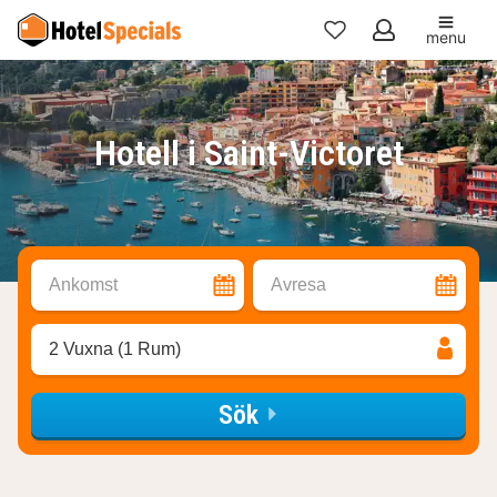
menu
Mina
favoriter
Hotell i Saint-Victoret
Ankomst
Avresa
2 Vuxna (1 Rum)
Sök