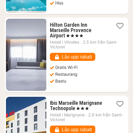
Hiss
Hilton Garden Inn
Marseille Provence
1
Airport
, 4 Stjärnor
natt
Hotell i
Vitrolles
·
2.5 km från Saint-
från
Victoret
1437
kr.
Lås upp rabatt
Gratis Wi-Fi
Restaurang
Bastu
Ibis Marseille Marignane
1
Technopole
, 3 Stjärnor
natt
Hotell i
Marignane
·
2.9 km från Saint-
från
Victoret
991
kr.
Lås upp rabatt