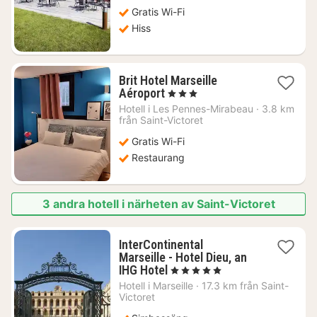
kr.
Gratis Wi-Fi
Hiss
Brit Hotel Marseille
1
Aéroport
, 3 Stjärnor
natt
Hotell i
Les Pennes-Mirabeau
·
3.8 km
från
från Saint-Victoret
739
Gratis Wi-Fi
kr.
Restaurang
3 andra hotell i närheten av Saint-Victoret
InterContinental
Marseille - Hotel Dieu, an
1
IHG Hotel
, 5 Stjärnor
natt
Hotell i
Marseille
·
17.3 km från Saint-
från
Victoret
2529