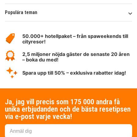
Populära teman
Om
HotelSpecials
50.000+ hotellpaket – från spaweekends till
cityresor!
2,5 miljoner nöjda gäster de senaste 20 åren
– boka du med!
Spara upp till 50% – exklusiva rabatter idag!
Ja, jag vill precis som 175 000 andra få
unika erbjudanden och de bästa resetipsen
via e-post varje vecka!