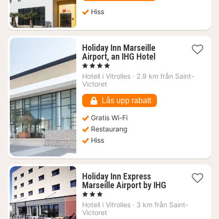
Hiss
Holiday Inn Marseille
1
Airport, an IHG Hotel
natt
, 4 Stjärnor
från
Hotell i
Vitrolles
·
2.9 km från Saint-
906
Victoret
kr.
Lås upp rabatt
Gratis Wi-Fi
Restaurang
Hiss
Holiday Inn Express
1
Marseille Airport by IHG
natt
, 3 Stjärnor
från
Hotell i
Vitrolles
·
3 km från Saint-
888
Victoret