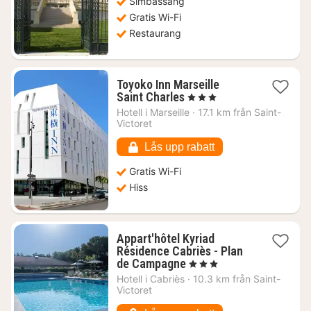
Simbassäng
kr.
Gratis Wi-Fi
Restaurang
Toyoko Inn Marseille
1
Saint Charles
, 3 Stjärnor
natt
Hotell i
Marseille
·
17.1 km från Saint-
från
Victoret
866
kr.
Lås upp rabatt
Gratis Wi-Fi
Hiss
Appart'hôtel Kyriad
Résidence Cabriès - Plan
1
de Campagne
, 3 Stjärnor
natt
Hotell i
Cabriès
·
10.3 km från Saint-
från
Victoret
935