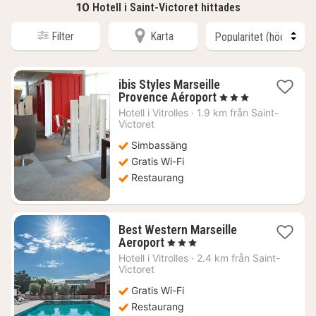
10
Hotell i Saint-Victoret hittades
Filter
Karta
ibis Styles Marseille
1
Provence Aéroport
, 3 Stjärnor
natt
Hotell i
Vitrolles
·
1.9 km från Saint-
från
Victoret
994
Simbassäng
kr.
Gratis Wi-Fi
Restaurang
Best Western Marseille
1
Aeroport
, 3 Stjärnor
natt
Hotell i
Vitrolles
·
2.4 km från Saint-
från
Victoret
1471
Gratis Wi-Fi
kr.
Restaurang