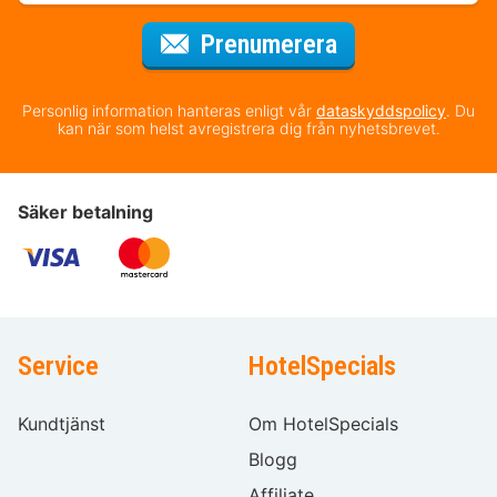
för nyhetsbrev
Prenumerera
Personlig information hanteras enligt vår
dataskyddspolicy
. Du
kan när som helst avregistrera dig från nyhetsbrevet.
Säker betalning
Service
HotelSpecials
Kundtjänst
Om HotelSpecials
Blogg
Affiliate