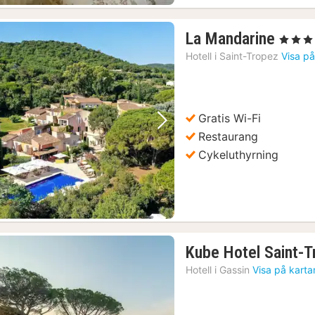
1
La Mandarine
, 5 Stjärn
natt
Hotell i
Saint-Tropez
Visa på
från
9671
kr.
Gratis Wi-Fi
Föregående bild
Nästa bild
Restaurang
Cykeluthyrning
Kube Hotel Saint-
Hotell i
Gassin
Visa på karta