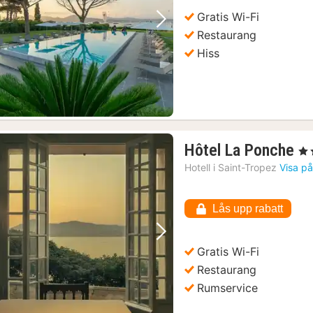
Gratis Wi-Fi
Föregående bild
Nästa bild
Restaurang
Hiss
1
Hôtel La Ponche
, 5 
na
Hotell i
Saint-Tropez
Visa på
fr
1
Lås upp rabatt
kr
Föregående bild
Nästa bild
Gratis Wi-Fi
Restaurang
Rumservice