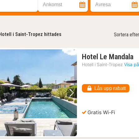
Ankomst
Avresa
Hotell i Saint-Tropez hittades
Sortera efte
1
Hotel Le Mandala
n
Hotell i
Saint-Tropez
Visa på
f
1
kr
Lås upp rabatt
Föregående bild
Nästa bild
Gratis Wi-Fi