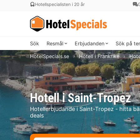
Hotellspecialisten i 20 år
G
Sök
Resmål
Erbjudanden
Sök på t
HotelSpecials.se
Hotell i Frankrike
Hote
Hotell i Saint-Tropez
Hotellerbjudande i Saint-Tropez - hitta b
deals