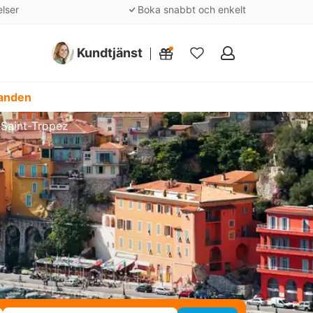
elser
Boka snabbt och enkelt
Kundtjänst
Mina
favoriter
danden
i Saint-Tropez