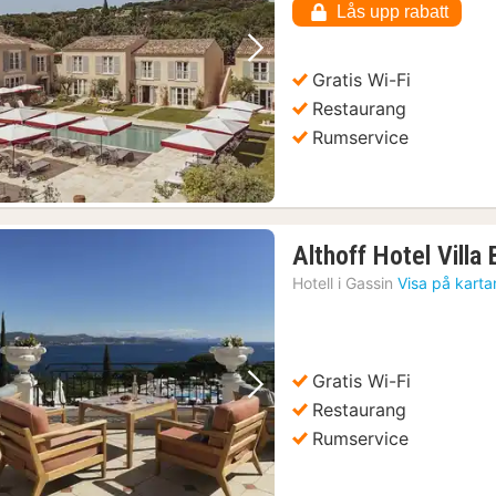
Lås upp rabatt
kr.
Föregående bild
Nästa bild
Gratis Wi-Fi
Restaurang
Rumservice
Althoff Hotel Villa
Hotell i
Gassin
Visa på karta
Gratis Wi-Fi
Föregående bild
Nästa bild
Restaurang
Rumservice