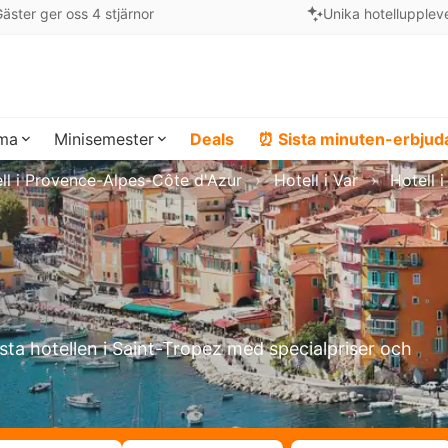
äster ger oss 4 stjärnor
Unika hotellupplev
ema
Minisemester
Deals
⏰ Sista minuten-erbju
ll i Provence-Alpes-Côte d'Azur
Hotell i Var
Hotell 
ästa hotellen i Saint-Tropez med specialpriser och