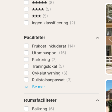
5 Stjärnor
(8)
4 Stjärnor
(5)
3 Stjärnor
(5)
Ingen klassificering
(2)
Faciliteter
Frukost inkluderat
(14)
Utomhuspool
(15)
Parkering
(7)
Träningslokal
(5)
Cykeluthyrning
(6)
Rullstolsanpassat
(3)
Faciliteter
Se mer
Rumsfaciliteter
Balkong
(6)