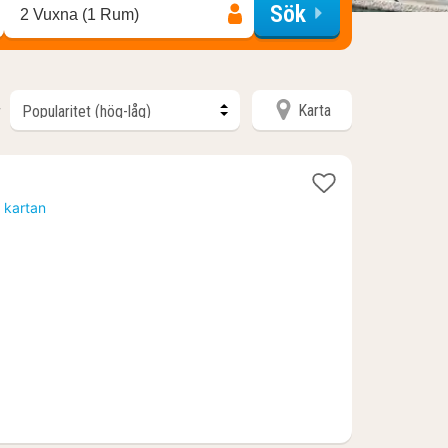
Sök
2 Vuxna (1 Rum)
Karta
r
att
 kartan
rån
0818
.