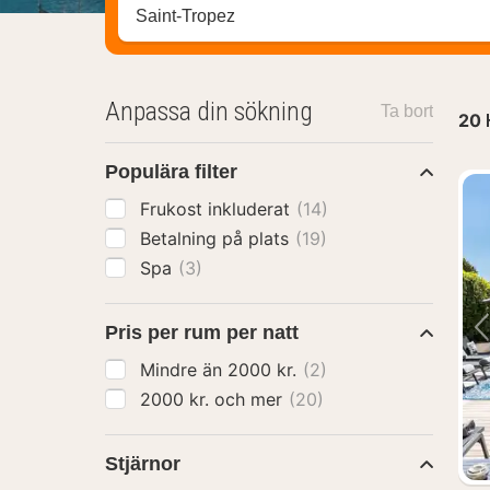
Sök efter hotell, område eller stad
Anpassa din sökning
Ta bort
20
Populära filter
Frukost inkluderat
(14)
Betalning på plats
(19)
Spa
(3)
Pris per rum per natt
Mindre än 2000 kr.
(2)
2000 kr. och mer
(20)
Stjärnor