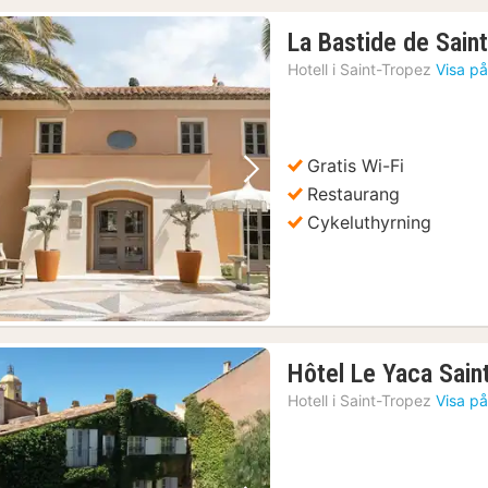
La Bastide de Sain
Hotell i
Saint-Tropez
Visa på
Gratis Wi-Fi
Föregående bild
Nästa bild
Restaurang
Cykeluthyrning
Hôtel Le Yaca Sain
Hotell i
Saint-Tropez
Visa på