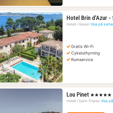
Hotel Brin d'Azur -
Hotell i
Gassin
Visa på karta
Gratis Wi-Fi
Föregående bild
Nästa bild
Cykeluthyrning
Rumservice
1
Lou Pinet
, 5 Stjärnor
natt
Hotell i
Saint-Tropez
Visa på
från
17384