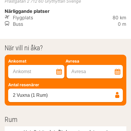
Prästgatan 2
712 60
Grythyttan
Sverige
Närliggande platser
Flygplats
80 km
Buss
0 m
När vill ni åka?
Ankomst
Avresa
Ankomst
Avresa
Antal resenärer
2 Vuxna (1 Rum)
Rum