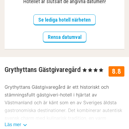
Hotellet är slutsålt de angivna datumen!
Se lediga hotell närheten
Rensa datumval
Grythyttans Gästgivaregård
, 4 Stjärnor
8.8
Grythyttans Gästgivaregård är ett historiskt och
stämningsfullt gästgiveri-hotell i hjärtat av
Västmanland och är känt som en av Sveriges äldsta
gastronomiska destinationer. Det kombinerar autentisk
svensk charm med kulinarisk tradition, en varm
Läs mer
atmosfär och ett lugnt läge i en pittoresk by. Perfekt