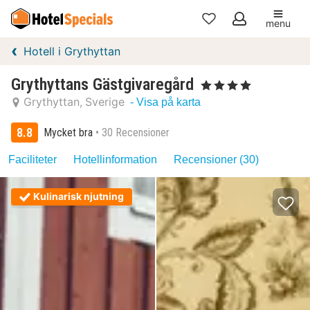
menu
Mina
Hotell i Grythyttan
favoriter
Grythyttans Gästgivaregård
, 4 Stjärnor
Grythyttan
Sverige
- Visa på karta
8.8
Mycket bra
30 Recensioner
Faciliteter
Hotellinformation
Recensioner (30)
Kulinarisk njutning