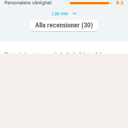
Personalens vänlighet
9.2
Läs mer
Alla recensioner (30)
Din nästa minnesvärda helg börjar här
Spa och
E
avslappning
Bara ni två
g