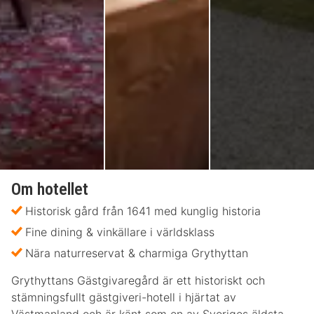
Om hotellet
Historisk gård från 1641 med kunglig historia
Fine dining & vinkällare i världsklass
Nära naturreservat & charmiga Grythyttan
Grythyttans Gästgivaregård är ett historiskt och
stämningsfullt gästgiveri-hotell i hjärtat av
Västmanland och är känt som en av Sveriges äldsta