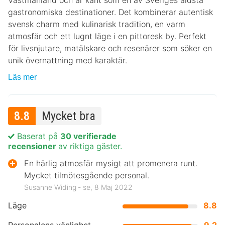
gastronomiska destinationer. Det kombinerar autentisk
svensk charm med kulinarisk tradition, en varm
atmosfär och ett lugnt läge i en pittoresk by. Perfekt
för livsnjutare, matälskare och resenärer som söker en
unik övernattning med karaktär.
Läs mer
8.8
Mycket bra
Baserat på
30 verifierade
recensioner
av riktiga gäster.
En härlig atmosfär mysigt att promenera runt.
Mycket tilmötesgående personal.
Susanne Widing ‐ se, 8 Maj 2022
Läge
8.8
Personalens vänlighet
9.2