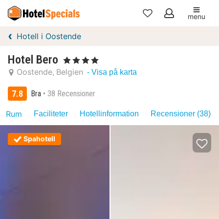
menu
Mina
Hotell i Oostende
favoriter
Hotel Bero
, 4 Stjärnor
Oostende
Belgien
- Visa på karta
7.8
Bra
38 Recensioner
Rum
Faciliteter
Hotellinformation
Recensioner (38)
Spahotell