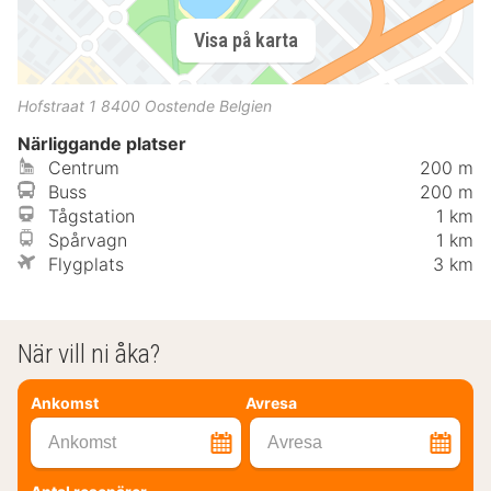
Visa på karta
Hofstraat 1
8400
Oostende
Belgien
Närliggande platser
Centrum
200 m
Buss
200 m
Tågstation
1 km
Spårvagn
1 km
Flygplats
3 km
När vill ni åka?
Ankomst
Avresa
Ankomst
Avresa