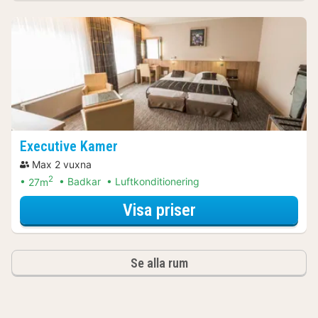
Executive Kamer
Max 2 vuxna
2
27m
Badkar
Luftkonditionering
för Executive Ka
Visa priser
Se alla rum