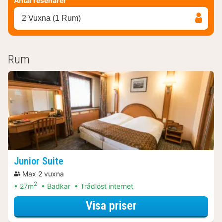
Antal resenärer
2 Vuxna (1 Rum)
Rum
Junior Suite
Max 2 vuxna
2
27m
Badkar
Trådlöst internet
för Junior Suite
Visa priser