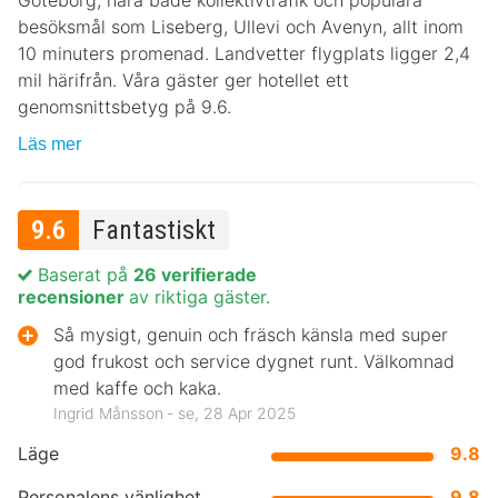
Göteborg, nära både kollektivtrafik och populära
besöksmål som Liseberg, Ullevi och Avenyn, allt inom
10 minuters promenad. Landvetter flygplats ligger 2,4
mil härifrån. Våra gäster ger hotellet ett
genomsnittsbetyg på 9.6.
Läs mer
9.6
Fantastiskt
Baserat på
26 verifierade
recensioner
av riktiga gäster.
Så mysigt, genuin och fräsch känsla med super
god frukost och service dygnet runt. Välkomnad
med kaffe och kaka.
Ingrid Månsson ‐ se, 28 Apr 2025
Läge
9.8
Personalens vänlighet
9.8