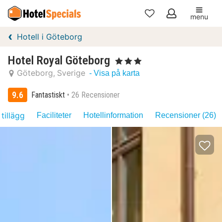
menu
Mina
Hotell i Göteborg
favoriter
Hotel Royal Göteborg
, 3 Stjärnor
Göteborg
Sverige
- Visa på karta
9.6
Fantastiskt
26 Recensioner
 tillägg
Faciliteter
Hotellinformation
Recensioner (26)