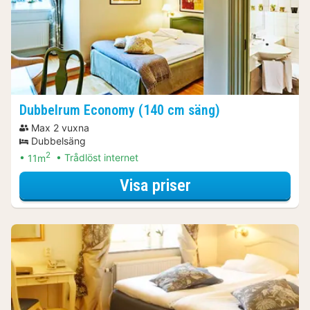
Dubbelrum Economy (140 cm säng)
Max 2 vuxna
Dubbelsäng
2
11m
Trådlöst internet
för Spapaket
Visa priser