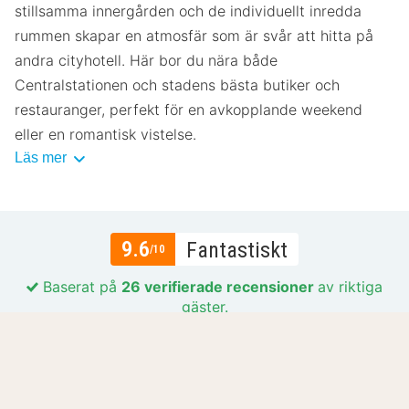
stillsamma innergården och de individuellt inredda
rummen skapar en atmosfär som är svår att hitta på
andra cityhotell. Här bor du nära både
Centralstationen och stadens bästa butiker och
restauranger, perfekt för en avkopplande weekend
eller en romantisk vistelse.
Läs mer
9.6
Fantastiskt
/10
Baserat på
26 verifierade recensioner
av riktiga
gäster.
Läge
9.8
Värde för pengarna
9.3