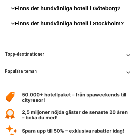
Finns det hundvänliga hotell i Göteborg?
Finns det hundvänliga hotell i Stockholm?
Topp-destinationer
Populära teman
Om
HotelSpecials
50.000+ hotellpaket – från spaweekends till
cityresor!
2,5 miljoner nöjda gäster de senaste 20 åren
– boka du med!
Spara upp till 50% – exklusiva rabatter idag!