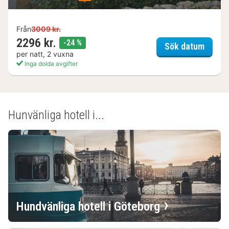
Från
3009 kr.
2296 kr.
rabatt
-24 %
Brösar
Sök datum
per natt, 2 vuxna
Inga dolda avgifter
(6
hotell
och
Hunvänliga hotell i...
boenden)
Hundvänliga hotell i Göteborg