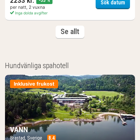
2233 kr.
-33 %
Kosta 
Sök datum
per natt, 2 vuxna
Inga dolda avgifter
(3
hotell och boenden
Se allt
hotell
och
boenden)
Hundvänliga spahotell
Inklusive frukost
VANN
Brastad, Sverige
8.4