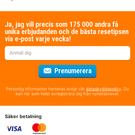
Ja, jag vill precis som 175 000 andra få
unika erbjudanden och de bästa resetipsen
via e-post varje vecka!
för nyhetsbrev
Prenumerera
Personlig information hanteras enligt vår
dataskyddspolicy
. Du
kan när som helst avregistrera dig från nyhetsbrevet.
Säker betalning