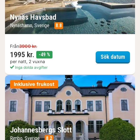
Nynäs Havsbad
Nynäshamn, Sverige
8.8
Från
3900 kr.
1995 kr.
rabatt
-49 %
Nynäs
Sök datum
per natt, 2 vuxna
Inga dolda avgifter
Inklusive frukost
Johannesbergs Slott
Rimbo, Sverige
8.2