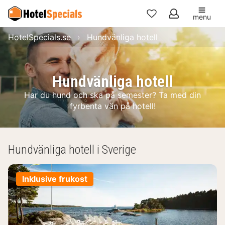
menu
Mina
HotelSpecials.se
Hundvänliga hotell
favoriter
Hundvänliga hotell
Har du hund och ska på semester? Ta med din
fyrbenta vän på hotell!
Hundvänliga hotell i Sverige
Inklusive frukost