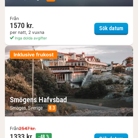
Från
1570 kr.
VANN
Sök datum
per natt, 2 vuxna
Inga dolda avgifter
Inklusive frukost
Smögens Hafvsbad
Smögen, Sverige
8.3
Från
2547 kr.
1333 kr.
rabatt
-48 %