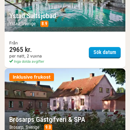
Ystad Saltsjöbad
Ystad, Sverige
8.9
Från
2965 kr.
Ystad 
Sök datum
per natt, 2 vuxna
Inga dolda avgifter
Inklusive frukost
Brösarps Gästgifveri & SPA
Brösarp, Sverige
9.0