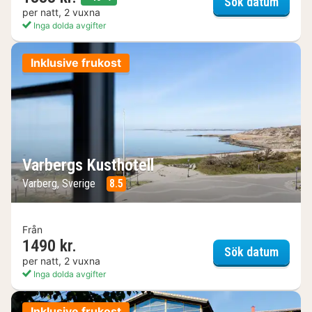
Smöge
Sök datum
per natt, 2 vuxna
Inga dolda avgifter
Inklusive frukost
Varbergs Kusthotell
Varberg, Sverige
8.5
Från
1490 kr.
Varber
Sök datum
per natt, 2 vuxna
Inga dolda avgifter
Inklusive frukost