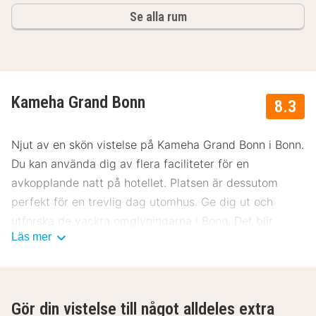
Se alla rum
Kameha Grand Bonn
8.3
Njut av en skön vistelse på Kameha Grand Bonn i Bonn.
Du kan använda dig av flera faciliteter för en
avkopplande natt på hotellet. Platsen är dessutom
perfekt för en trevlig dag utomhus. Ge dig ut och
utforska de vackra omgivningarna i Bonn. Det blir
Läs mer
garanterat en trevlig vistelse på Kameha Grand Bonn.
Gör din vistelse till något alldeles extra