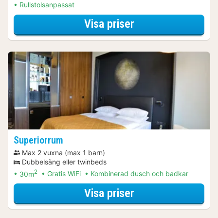
Rullstolsanpassat
för Premiumrum
Visa priser
Superiorrum
Max 2 vuxna (max 1 barn)
Dubbelsäng eller twinbeds
2
30m
Gratis WiFi
Kombinerad dusch och badkar
för Superiorrum
Visa priser