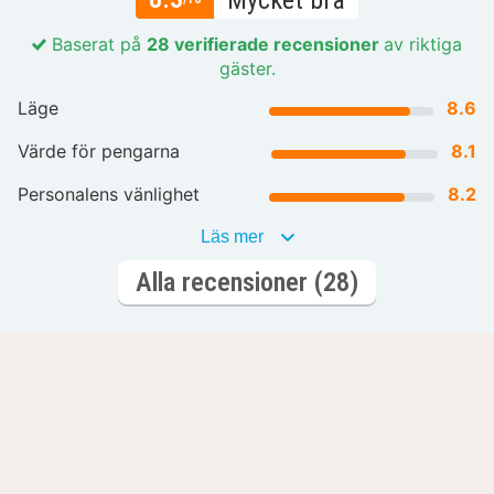
Mycket bra
Baserat på
28 verifierade recensioner
av riktiga
gäster.
Läge
8.6
Värde för pengarna
8.1
Personalens vänlighet
8.2
Läs mer
Alla recensioner (28)
Din nästa minnesvärda helg börjar här