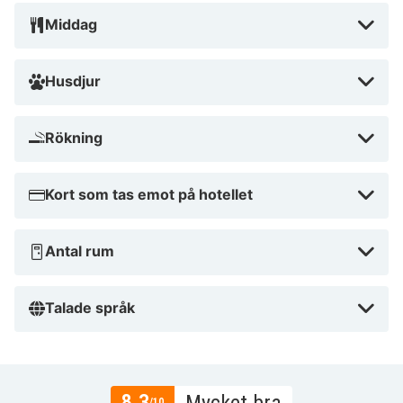
Middag
Husdjur
Rökning
Kort som tas emot på hotellet
Antal rum
Talade språk
8.3
/10