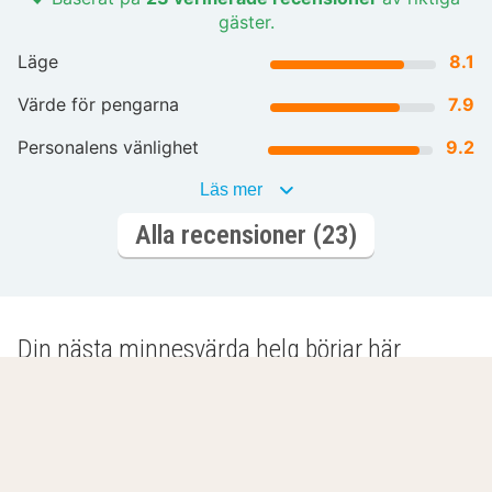
gäster.
Läge
8.1
Värde för pengarna
7.9
Personalens vänlighet
9.2
Läs mer
Alla recensioner (23)
Din nästa minnesvärda helg börjar här