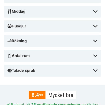
Middag
Husdjur
Rökning
Antal rum
Talade språk
8.4
Mycket bra
/10
Baserat på
23 verifierade recensioner
av riktiga