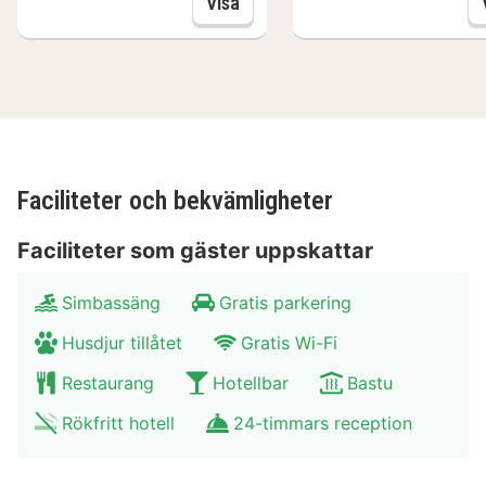
även extrasäng, är var och en med badkar. Som gäst
Daglig tillgång till relaxavdelni
Visa
på hotellet har du även tillgång till simhall, bastu samt
andra aktiviteter så som biljard.
Faciliteter och bekvämligheter
Faciliteter som gäster uppskattar
Simbassäng
Gratis parkering
Husdjur tillåtet
Gratis Wi-Fi
Restaurang
Hotellbar
Bastu
Rökfritt hotell
24-timmars reception