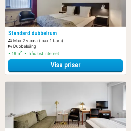
Standard dubbelrum
Max 2 vuxna (max 1 barn)
Dubbelsäng
2
18m
Trådlöst internet
för Relax-erbjuda
Visa priser