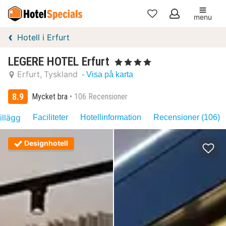
menu
Mina
Hotell i Erfurt
favoriter
LEGERE HOTEL Erfurt
, 4 Stjärnor
Erfurt
Tyskland
- Visa på karta
8.9
Mycket bra
106 Recensioner
illägg
Faciliteter
Hotellinformation
Recensioner (106)
Designhotell