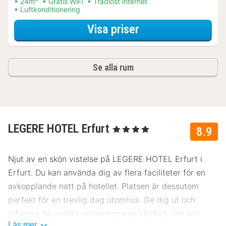
24m
Gratis WiFi
Trådlöst internet
Luftkonditionering
för Middagspaket
Visa priser
Se alla rum
LEGERE HOTEL Erfurt
, 4 Stjärnor
8.9
Njut av en skön vistelse på LEGERE HOTEL Erfurt i
Erfurt. Du kan använda dig av flera faciliteter för en
avkopplande natt på hotellet. Platsen är dessutom
perfekt för en trevlig dag utomhus. Ge dig ut och
utforska de vackra omgivningarna i Erfurt. Det blir
Läs mer