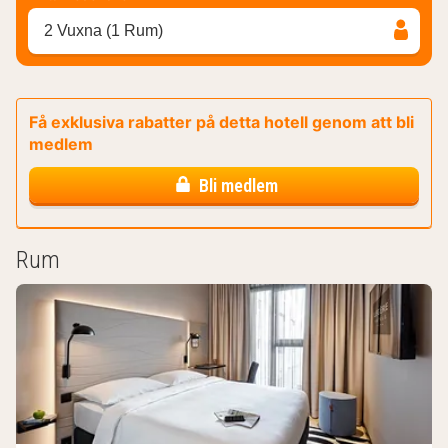
2 Vuxna (1 Rum)
Få exklusiva rabatter på detta hotell genom att bli
medlem
Bli medlem
Rum