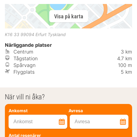
Visa på karta
K16 33
99094
Erfurt
Tyskland
Närliggande platser
Centrum
3 km
Tågstation
4.7 km
Spårvagn
100 m
Flygplats
5 km
När vill ni åka?
Ankomst
Avresa
Ankomst
Avresa
Antal resenärer