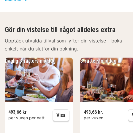
garanterat en trevlig vistelse på LEGERE HOTEL
Erfurt.
Gör din vistelse till något alldeles extra
Upptäck utvalda tillval som lyfter din vistelse – boka
enkelt när du slutför din bokning.
Daglig 3-rätters middag
3-rätters middag
493,66 kr.
493,66 kr.
Daglig 3-rätters middag
Visa
per vuxen per natt
per vuxen