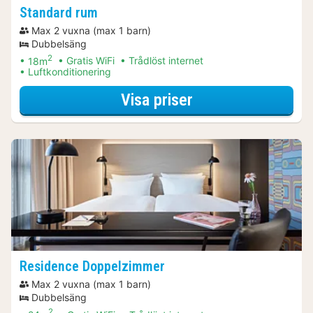
Standard rum
Max 2 vuxna (max 1 barn)
Dubbelsäng
2
18m
Gratis WiFi
Trådlöst internet
Luftkonditionering
för Standard rum
Visa priser
Residence Doppelzimmer
Max 2 vuxna (max 1 barn)
Dubbelsäng
2