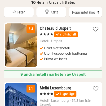
10
Hotell i Urspelt hittades
Filter
Karta
3
Chateau d'Urspelt
8.4
nätter
, 4 Stjärnor
slottshotell
för
1360
Hotell i
Urspelt
kr.
Unikt slottshotell
Utomhuspool och badtunna
Privat wellness
9 andra hotell i närheten av Urspelt
1
Meliá Luxembourg
9.1
natt
, 4 Stjärnor
Lugnt läge
från
1266
Hotell i
Luxemburg
·
51.3 km från
Urspelt
kr.