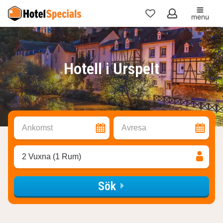
menu
Mina
favoriter
Hotell i Urspelt
Ankomst
Avresa
2 Vuxna (1 Rum)
Sök