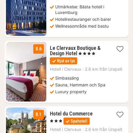
Utmärkelse: Bästa hotell i
Luxemburg
Hotellrestauranger och barer
Wellnessområde med bastu
Le Clervaux Boutique &
8.6
1
Design Hotel
, 4 Stjärnor
natt
Njut av lyx
från
2447
Hotell i
Clervaux
·
2.6 km från Urspelt
kr.
Simbassäng
Sauna, Hammam och Spa
Luxury property
3
Hotel du Commerce
8.1
nätter
, 3 Stjärnor
Spahotell
för
1466
Hotell i
Clervaux
·
2.6 km från Urspelt