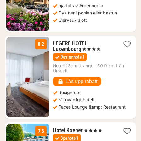
kr.
hjärtat av Ardennerna
Dyk ner i poolen eller bastun
Clervaux slott
LEGERE HOTEL
8.2
1
Luxembourg
, 4 Stjärnor
natt
Designhotell
från
1372
Hotell i
Schuttrange
·
50.9 km från
Urspelt
kr.
Lås upp rabatt
designrum
Miljövänligt hotell
Faces Lounge &amp; Restaurant
1
Hotel Koener
, 4 Stjärnor
7.5
natt
Spahotell