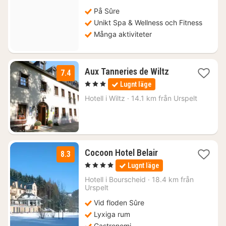
På Sûre
Unikt Spa & Wellness och Fitness
Många aktiviteter
1
Aux Tanneries de Wiltz
7.4
natt
, 3 Stjärnor
Lugnt läge
från
1295
Hotell i
Wiltz
·
14.1 km från Urspelt
kr.
1
Cocoon Hotel Belair
8.3
natt
, 4 Stjärnor
Lugnt läge
från
1887
Hotell i
Bourscheid
·
18.4 km från
Urspelt
kr.
Vid floden Sûre
Lyxiga rum
Gastronomi