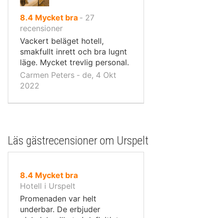
av
8.4
Mycket bra
‐
27
10,
recensioner
Vackert beläget hotell,
smakfullt inrett och bra lugnt
läge. Mycket trevlig personal.
Carmen Peters ‐ de, 4 Okt
2022
Läs gästrecensioner om Urspelt
av
8.4
Mycket bra
10,
Hotell i Urspelt
Promenaden var helt
underbar. De erbjuder