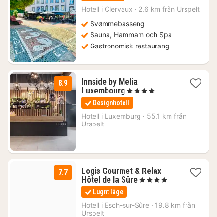
från
1679
Hotell i
Clervaux
·
2.6 km från Urspelt
kr.
Svømmebasseng
Sauna, Hammam och Spa
Gastronomisk restaurang
Innside by Melia
8.9
1
Luxembourg
, 4 Stjärnor
natt
Designhotell
från
1376
Hotell i
Luxemburg
·
55.1 km från
Urspelt
kr.
Logis Gourmet & Relax
7.7
1
Hôtel de la Sûre
, 4 Stjärnor
natt
Lugnt läge
från
1854
Hotell i
Esch-sur-Sûre
·
19.8 km från
Urspelt
kr.