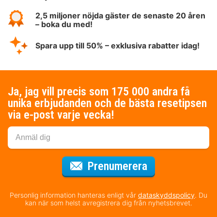
2,5 miljoner nöjda gäster de senaste 20 åren
– boka du med!
Spara upp till 50% – exklusiva rabatter idag!
Ja, jag vill precis som 175 000 andra få
unika erbjudanden och de bästa resetipsen
via e-post varje vecka!
för nyhetsbrev
Prenumerera
Personlig information hanteras enligt vår
dataskyddspolicy
. Du
kan när som helst avregistrera dig från nyhetsbrevet.