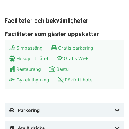
tradition med sina stora källare och östra trapptorn är
också sevärd.
Faciliteter och bekvämligheter
Faciliteter som gäster uppskattar
Simbassäng
Gratis parkering
Husdjur tillåtet
Gratis Wi-Fi
Restaurang
Bastu
Cykeluthyrning
Rökfritt hotell
Parkering
Äta & dricka