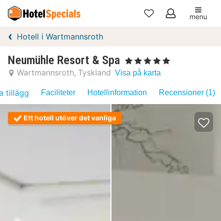
menu
Mina
Hotell i Wartmannsroth
favoriter
Neumühle Resort & Spa
, 5 Stjärnor
Wartmannsroth
Tyskland
Visa på karta
a tillägg
Faciliteter
Hotellinformation
Recensioner (1)
Ett hotell utöver det vanliga