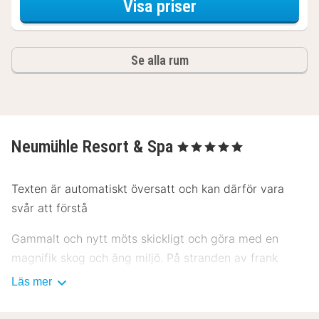
för Spapaket
Visa priser
Se alla rum
Neumühle Resort & Spa
, 5 Stjärnor
Texten är automatiskt översatt och kan därför vara
svår att förstå
Gammalt och nytt möts skickligt och göra med en
magnifik skog och äng miljö. På stranden av frank
Saale, se Romantik Hotel Neumühle innan utvalda
Läs mer
antikviteter och modern konst, en fin, prisbelönt mat
och en ädel-art spa och Skönhetsavdelning med spa