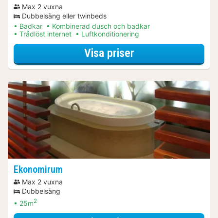
Max 2 vuxna
Dubbelsäng eller twinbeds
Badkar
Kombinerad dusch och badkar
Trådlöst internet
Luftkonditionering
för Spapaket
Visa priser
Ekonomirum
Max 2 vuxna
Dubbelsäng
2
25m