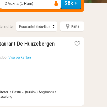
Sök
2 Vuxna (1 Rum)
Karta
tera efter
staurant De Hunzebergen
xloo
Visa på kartan
iteter • Bastu • (turkisk) Ångbastu •
tssalong