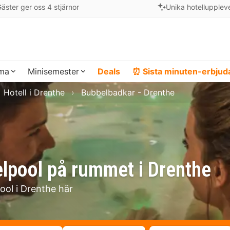
äster ger oss 4 stjärnor
Unika hotellupplev
ema
Minisemester
Deals
⏰ Sista minuten-erbju
Hotell i Drenthe
Bubbelbadkar - Drenthe
lpool på rummet i Drenthe
ool i Drenthe här