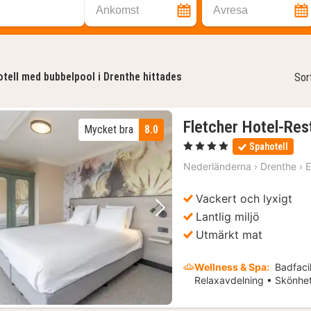
Ankomst
Avresa
tell med bubbelpool i Drenthe hittades
Sor
Fletcher Hotel-Re
Mycket bra
8.0
1
, 4 Stjärnor
Spahotell
natt
Nederländerna
›
Drenthe
›
E
från
1634
Vackert och lyxigt
kr.
Lantlig miljö
Föregående bild
Nästa bild
Utmärkt mat
Wellness & Spa:
Badfacil
Relaxavdelning • Skönhe