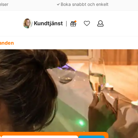
elser
Boka snabbt och enkelt
Kundtjänst
Mina
favoriter
danden