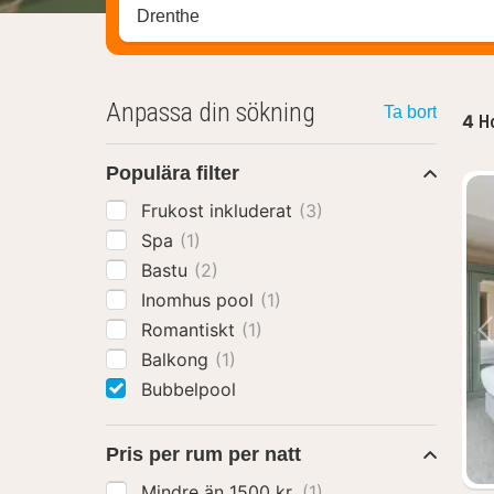
Sök efter hotell, område eller stad
Anpassa din sökning
Ta bort
4
Ho
Populära filter
Frukost inkluderat
(3)
Spa
(1)
Bastu
(2)
Inomhus pool
(1)
Romantiskt
(1)
Balkong
(1)
Bubbelpool
Pris per rum per natt
Mindre än 1500 kr.
(1)