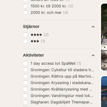
1500 kr. till 2000 kr.
(3)
2000 kr. och mer
(4)
Stjärnor
4 Stjärnor
(3)
3 Stjärnor
(1)
Aktiviteter
1 day access tot SpaWell
(1)
Groningen: Cykeltur till stadens höjdpunk
Groningen: Klättra upp på Martinitornet
(1
Groningen: Kryssning i stadskanalen
(1)
Groningen: Kvällskryssning med ost och v
Groningen: Vandringstur med lokal guide