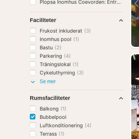
Plopsa Inomhus Coevorden: Entrébiljett
(1
Faciliteter
Frukost inkluderat
(3)
Inomhus pool
(1)
Bastu
(2)
Parkering
(4)
Träningslokal
(1)
Cykeluthyrning
(3)
Faciliteter
Se mer
Rumsfaciliteter
Balkong
(1)
Bubbelpool
Luftkonditionering
(4)
Terrass
(1)