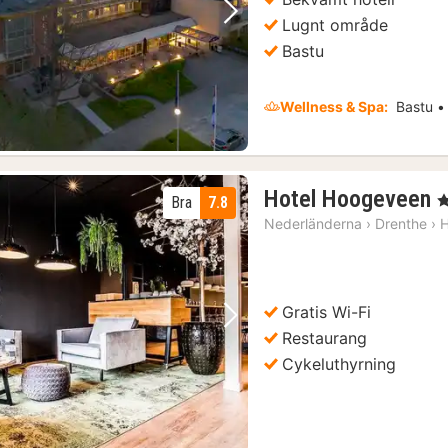
)
Föregående bild
Nästa bild
Lugnt område
Bastu
Wellness & Spa:
Bastu • 
Hotel Hoogeveen
, 
Bra
7.8
n
Nederländerna
›
Drenthe
›
f
k
Gratis Wi-Fi
Föregående bild
Nästa bild
Restaurang
Cykeluthyrning