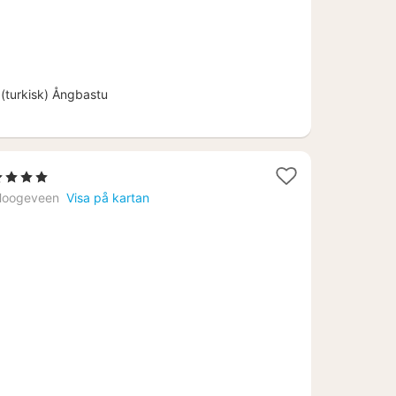
(turkisk) Ångbastu
1
4 Stjärnor
att
Hoogeveen
Visa på kartan
rån
1422
r.