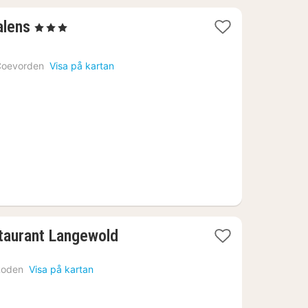
1
alens
, 3 Stjärnor
natt
från
Coevorden
Visa på kartan
2105
kr.
1
taurant Langewold
natt
från
Roden
Visa på kartan
1645
kr.