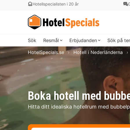
Hotellspecialisten i 20 år
G
Sök
Resmål
Erbjudanden
Sök på t
HotelSpecials.se
Hotell i Nederländerna
Boka hotell med bubbe
Hitta ditt idealiska hotellrum med bubbelp