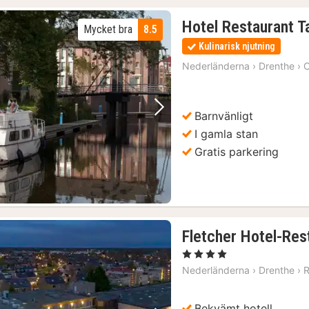
Hotel Restaurant T
Mycket bra
8.5
Kulinarisk njutning
Nederländerna
›
Drenthe
›
Barnvänligt
Föregående bild
Nästa bild
I gamla stan
Gratis parkering
ter
(1)
)
Fletcher Hotel-Res
, 4 Stjärnor
in
(1)
Nederländerna
›
Drenthe
›
(1)
Slagharen: Dagsbiljett Themepark & Resort Slagharen
(2)
Bekvämt hotell