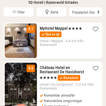
10
Hotell i Ruinerwold hittades
Filter
Karta
1
MyHotel Meppel
, 4 Stjärnor
8.7
natt
Njut av lyx
från
1386
Hotell i
Meppel
·
4.4 km från
Ruinerwold
kr.
Château Hotel en
8.8
Restaurant De Havixhorst
1
, 5 Stjärnor
Romantisk
natt
från
Hotell i
De Schiphorst
·
5.4 km från
1743
Ruinerwold
kr.
Romantisk atmosfär
Natursköna omgivningar