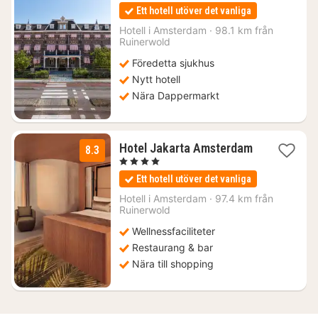
från
Ett hotell utöver det vanliga
2036
kr.
Hotell i
Amsterdam
·
98.1 km från
Ruinerwold
Föredetta sjukhus
Nytt hotell
Nära Dappermarkt
Hotel Jakarta Amsterdam
8.3
1
, 4 Stjärnor
natt
Ett hotell utöver det vanliga
från
2664
Hotell i
Amsterdam
·
97.4 km från
kr.
Ruinerwold
Wellnessfaciliteter
Restaurang & bar
Nära till shopping