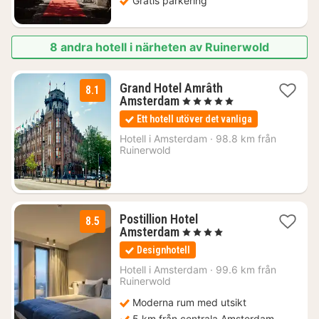
Gratis parkering
8 andra hotell i närheten av Ruinerwold
Grand Hotel Amrâth
8.1
1
Amsterdam
, 5 Stjärnor
natt
Ett hotell utöver det vanliga
från
2334
Hotell i
Amsterdam
·
98.8 km från
Ruinerwold
kr.
Postillion Hotel
8.5
1
Amsterdam
, 4 Stjärnor
natt
Designhotell
från
1221
Hotell i
Amsterdam
·
99.6 km från
Ruinerwold
kr.
Moderna rum med utsikt
5 km från centrala Amsterdam