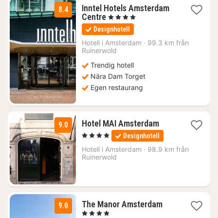
Inntel Hotels Amsterdam
8.4
1
Centre
, 4 Stjärnor
natt
Designhotell
från
2060
Hotell i
Amsterdam
·
99.3 km från
Ruinerwold
kr.
Trendig hotell
Nära Dam Torget
Egen restaurang
1
Hotel MAI Amsterdam
9.0
natt
, 4 Stjärnor
Designhotell
från
1838
Hotell i
Amsterdam
·
98.9 km från
Ruinerwold
kr.
1
The Manor Amsterdam
9.0
natt
, 4 Stjärnor