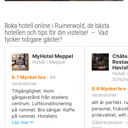
Boka hotell online i Ruinerwold, de bästa
hotellen och tips för din vistelse! – Vad
tycker tidigare gäster?
MyHotel Meppel
Châte
Resta
Hotell i Meppel
Havix
Hotell 
av
8.7
Mycket bra
‐
64
Schiph
10,
recensioner
av
8.8
Mycket bra
Tillgänglighet. Inom
10,
recensioner
gångavstånd från stadens
allt är perfekt. 
centrum. Luftkonditionering
personal, frukos
på rummet. Bra sängar. Kaffe
priskvalitet, wif
på rummet. Hotellets
hyrcyklar är av utmärkt
Läs mer
Gästrecension ‐ 