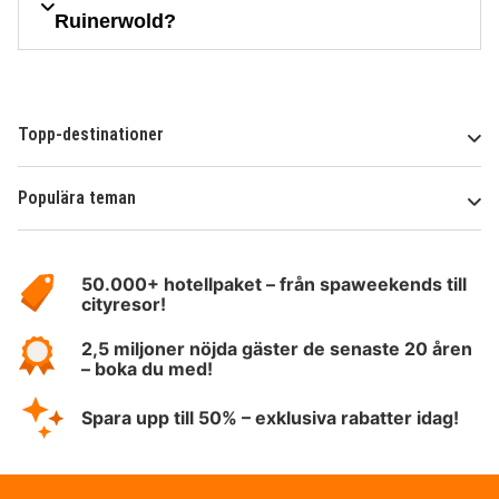
Ruinerwold?
Topp-destinationer
Populära teman
Om
HotelSpecials
50.000+ hotellpaket – från spaweekends till
cityresor!
2,5 miljoner nöjda gäster de senaste 20 åren
– boka du med!
Spara upp till 50% – exklusiva rabatter idag!