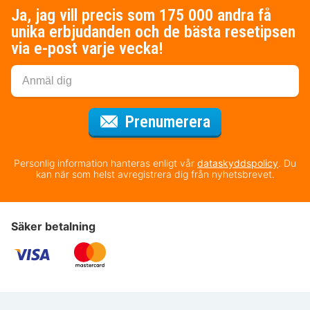
Ja, jag vill precis som 175 000 andra få
unika erbjudanden och de bästa resetipsen
via e-post varje vecka!
för nyhetsbrev
Prenumerera
Personlig information hanteras enligt vår
dataskyddspolicy
. Du
kan när som helst avregistrera dig från nyhetsbrevet.
Säker betalning