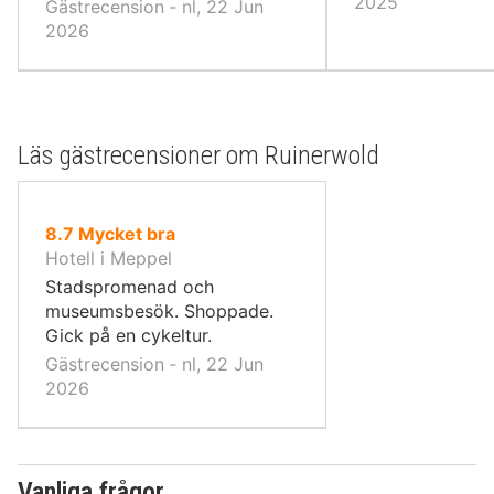
kvalitet.
2025
Gästrecension ‐ nl, 22 Jun
2026
Läs gästrecensioner om Ruinerwold
av
8.7
Mycket bra
10,
Hotell i Meppel
Stadspromenad och
museumsbesök. Shoppade.
Gick på en cykeltur.
Gästrecension ‐ nl, 22 Jun
2026
Vanliga frågor