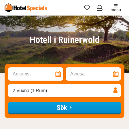
menu
Mina
favoriter
Hotell i Ruinerwold
Ankomst
Avresa
2 Vuxna (1 Rum)
Sök