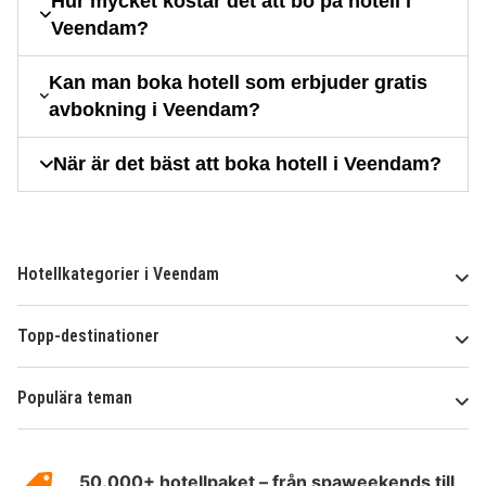
Hur mycket kostar det att bo på hotell i
Veendam?
Kan man boka hotell som erbjuder gratis
avbokning i Veendam?
När är det bäst att boka hotell i Veendam?
Hotellkategorier i Veendam
Topp-destinationer
Populära teman
Om
HotelSpecials
50.000+ hotellpaket – från spaweekends till