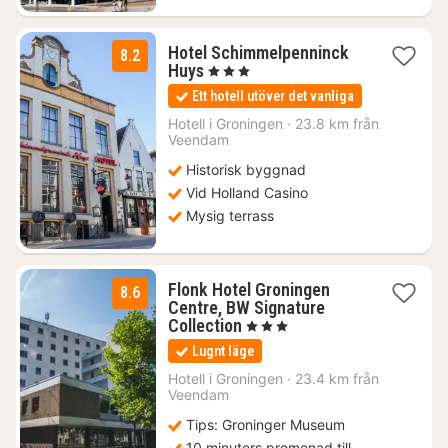
Hotel Schimmelpenninck
8.2
1
Huys
, 3 Stjärnor
natt
Ett hotell utöver det vanliga
från
1187
Hotell i
Groningen
·
23.8 km från
Veendam
kr.
Historisk byggnad
Vid Holland Casino
Mysig terrass
Flonk Hotel Groningen
8.6
Centre, BW Signature
1
Collection
, 3 Stjärnor
natt
Lugnt läge
från
1108
Hotell i
Groningen
·
23.4 km från
Veendam
kr.
Tips: Groninger Museum
10 minuters promenad till