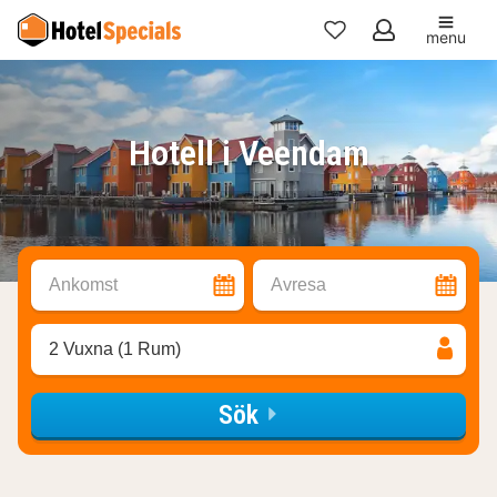
menu
Mina
favoriter
Hotell i Veendam
Ankomst
Avresa
2 Vuxna (1 Rum)
Sök