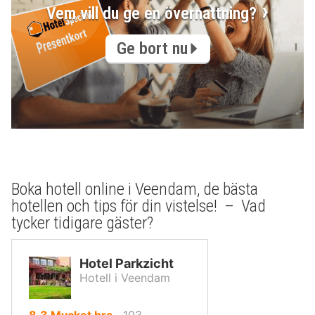
Vem vill du ge en övernattning?
Ge bort nu
Boka hotell online i Veendam, de bästa
hotellen och tips för din vistelse! – Vad
tycker tidigare gäster?
Hotel Parkzicht
Hotell i Veendam
av