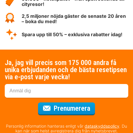
cityresor!
2,5 miljoner nöjda gäster de senaste 20 åren
– boka du med!
Spara upp till 50% – exklusiva rabatter idag!
Ja, jag vill precis som 175 000 andra få
unika erbjudanden och de bästa resetipsen
via e-post varje vecka!
för nyhetsbrev
Prenumerera
Personlig information hanteras enligt vår
dataskyddspolicy
. Du
kan när som helst avregistrera dig från nyhetsbrevet.