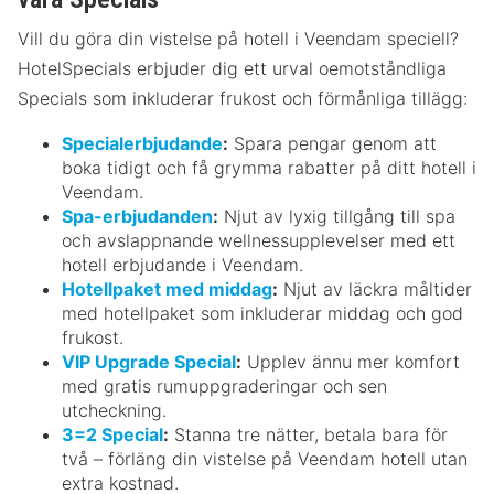
Vill du göra din vistelse på hotell i Veendam speciell?
HotelSpecials erbjuder dig ett urval oemotståndliga
Specials som inkluderar frukost och förmånliga tillägg:
Specialerbjudande
:
Spara pengar genom att
boka tidigt och få grymma rabatter på ditt hotell i
Veendam.
Spa-erbjudanden
:
Njut av lyxig tillgång till spa
och avslappnande wellnessupplevelser med ett
hotell erbjudande i Veendam.
Hotellpaket med middag
:
Njut av läckra måltider
med hotellpaket som inkluderar middag och god
frukost.
VIP Upgrade Special
:
Upplev ännu mer komfort
med gratis rumuppgraderingar och sen
utcheckning.
3=2 Special
:
Stanna tre nätter, betala bara för
två – förläng din vistelse på Veendam hotell utan
extra kostnad.