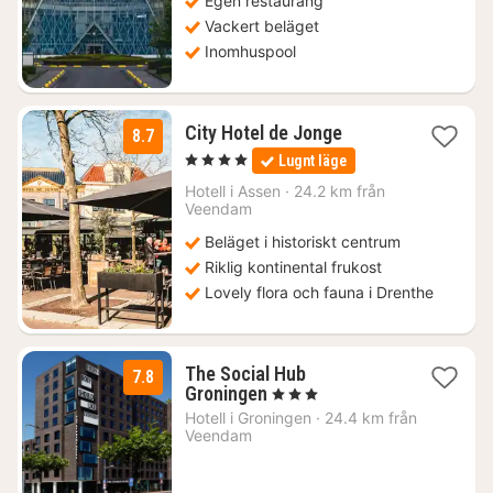
Egen restaurang
Vackert beläget
Inomhuspool
1
City Hotel de Jonge
8.7
natt
, 4 Stjärnor
Lugnt läge
från
1199
Hotell i
Assen
·
24.2 km från
Veendam
kr.
Beläget i historiskt centrum
Riklig kontinental frukost
Lovely flora och fauna i Drenthe
The Social Hub
7.8
1
Groningen
, 3 Stjärnor
natt
Hotell i
Groningen
·
24.4 km från
från
Veendam
1138
kr.