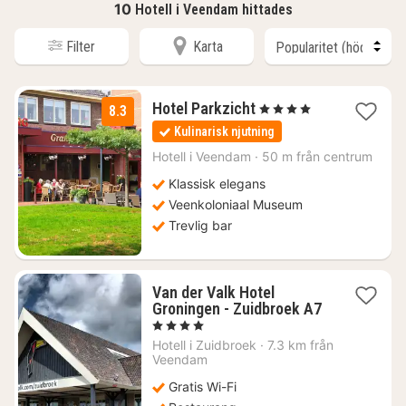
10
Hotell i Veendam hittades
Filter
Karta
1
Hotel Parkzicht
, 4 Stjärnor
8.3
natt
Kulinarisk njutning
från
1359
Hotell i
Veendam
·
50 m från centrum
kr.
Klassisk elegans
Veenkoloniaal Museum
Trevlig bar
Van der Valk Hotel
Groningen - Zuidbroek A7
1
, 4 Stjärnor
natt
Hotell i
Zuidbroek
·
7.3 km från
från
Veendam
925
Gratis Wi-Fi
kr.