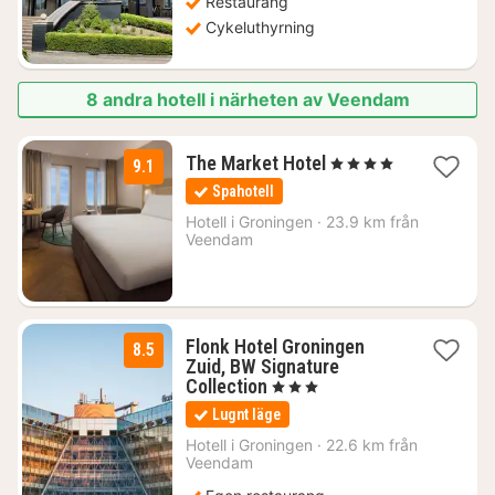
Restaurang
Cykeluthyrning
8 andra hotell i närheten av Veendam
1
The Market Hotel
, 4 Stjärnor
9.1
natt
Spahotell
från
1850
Hotell i
Groningen
·
23.9 km från
Veendam
kr.
Flonk Hotel Groningen
8.5
Zuid, BW Signature
1
Collection
, 3 Stjärnor
natt
Lugnt läge
från
1140
Hotell i
Groningen
·
22.6 km från
Veendam
kr.