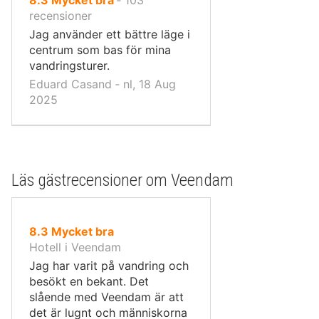
8.3
Mycket bra
‐
103
10,
recensioner
Jag använder ett bättre läge i
centrum som bas för mina
vandringsturer.
Eduard Casand ‐ nl, 18 Aug
2025
Läs gästrecensioner om Veendam
av
8.3
Mycket bra
10,
Hotell i Veendam
Jag har varit på vandring och
besökt en bekant. Det
slående med Veendam är att
det är lugnt och människorna