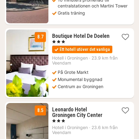
centralstationen och Martini Tower
Gratis träning
Boutique Hotel De Doelen
8.7
1
, 3 Stjärnor
natt
Ett hotell utöver det vanliga
från
1297
Hotell i
Groningen
·
23.9 km från
kr.
Veendam
På Grote Markt
Monumental byggnad
Centrum av Groningen
Leonardo Hotel
8.5
1
Groningen City Center
natt
, 3 Stjärnor
från
Hotell i
Groningen
·
23.6 km från
1098
Veendam
kr.