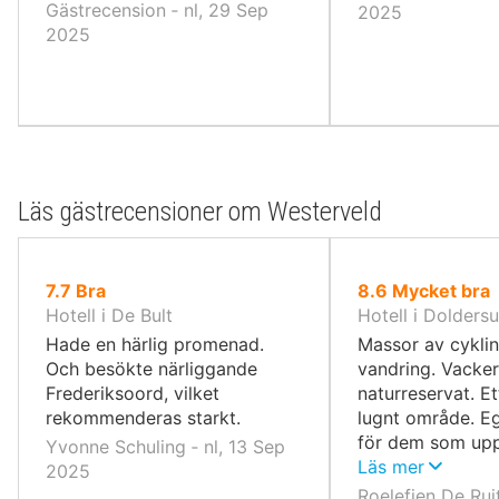
Gästrecension ‐ nl, 29 Sep
2025
2025
Läs gästrecensioner om Westerveld
av
av
7.7
Bra
8.6
Mycket bra
10,
10,
Hotell i De Bult
Hotell i Dolders
Hade en härlig promenad.
Massor av cykli
Och besökte närliggande
vandring. Vacker
Frederiksoord, vilket
naturreservat. E
rekommenderas starkt.
lugnt område. Eg
för dem som upp
Yvonne Schuling ‐ nl, 13 Sep
och ro. Doldersu
Läs mer
2025
särskilt populär
Roelefien De Ruit