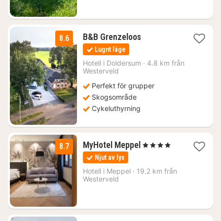
2
B&B Grenzeloos
8.6
nätter
Lugnt läge
för
1771
Hotell i
Doldersum
·
4.8 km från
Westerveld
kr.
Perfekt för grupper
Skogsområde
Cykeluthyrning
1
MyHotel Meppel
, 4 Stjärnor
8.7
natt
Njut av lyx
från
1386
Hotell i
Meppel
·
19.2 km från
Westerveld
kr.