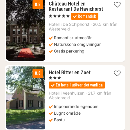
Château Hotel en
8.8
Restaurant De Havixhorst
1
, 5 Stjärnor
Romantisk
natt
från
Hotell i
De Schiphorst
·
20.5 km från
1743
Westerveld
kr.
Romantisk atmosfär
Natursköna omgivningar
Gratis parkering
1
Hotel Bitter en Zoet
8.8
natt
, 3 Stjärnor
från
Ett hotell utöver det vanliga
1436
kr.
Hotell i
Veenhuizen
·
21.7 km från
Westerveld
Imponerande egendom
Lugnt område
Bastu