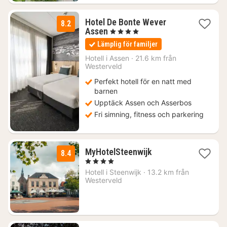
Hotel De Bonte Wever
8.2
1
Assen
, 4 Stjärnor
natt
Lämplig för familjer
från
1066
Hotell i
Assen
·
21.6 km från
Westerveld
kr.
Perfekt hotell för en natt med
barnen
Upptäck Assen och Asserbos
Fri simning, fitness och parkering
1
MyHotelSteenwijk
8.4
natt
, 4 Stjärnor
från
Hotell i
Steenwijk
·
13.2 km från
1309
Westerveld
kr.