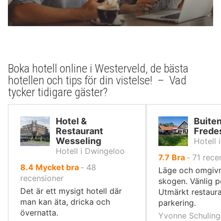
Boka hotell online i Westerveld, de bästa
hotellen och tips för din vistelse! – Vad
tycker tidigare gäster?
Hotel &
Buite
Restaurant
Frede
Wesseling
Hotell 
Hotell i Dwingeloo
av
7.7
Bra
‐
71
rece
av
8.4
Mycket bra
‐
48
10,
Läge och omgivn
10,
recensioner
skogen. Vänlig p
Det är ett mysigt hotell där
Utmärkt restaur
man kan äta, dricka och
parkering.
övernatta.
Yvonne Schuling 