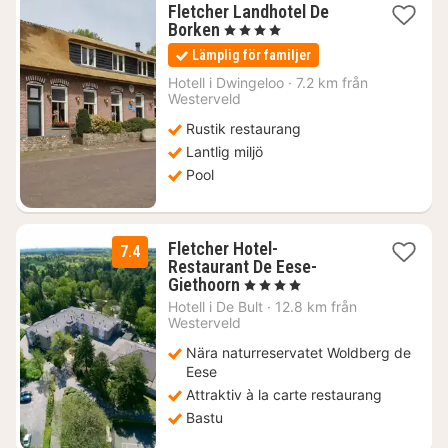
Fletcher Landhotel De
1
Borken
, 4 Stjärnor
natt
Lämplig för familjer
från
823
Hotell i
Dwingeloo
·
7.2 km från
Westerveld
kr.
Rustik restaurang
Lantlig miljö
Pool
Fletcher Hotel-
7.4
Restaurant De Eese-
1
Giethoorn
, 4 Stjärnor
natt
Hotell i
De Bult
·
12.8 km från
från
Westerveld
866
Nära naturreservatet Woldberg de
kr.
Eese
Attraktiv à la carte restaurang
Bastu