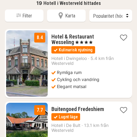
19
Hotell i Westerveld hittades
Filter
Karta
Hotel & Restaurant
8.4
1
Wesseling
, 4 Stjärnor
natt
Kulinarisk njutning
från
1099
Hotell i
Dwingeloo
·
5.4 km från
Westerveld
kr.
Rymliga rum
Cykling och vandring
Elegant matsal
1
Buitengoed Fredeshiem
7.7
natt
Lugnt läge
från
1338
Hotell i
De Bult
·
13.1 km från
Westerveld
kr.