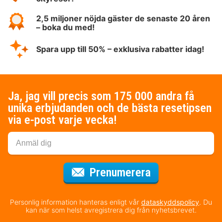
2,5 miljoner nöjda gäster de senaste 20 åren
– boka du med!
Spara upp till 50% – exklusiva rabatter idag!
Ja, jag vill precis som 175 000 andra få
unika erbjudanden och de bästa resetipsen
via e-post varje vecka!
för nyhetsbrev
Prenumerera
Personlig information hanteras enligt vår
dataskyddspolicy
. Du
kan när som helst avregistrera dig från nyhetsbrevet.