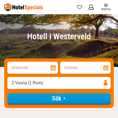
menu
Mina
favoriter
Hotell i Westerveld
Ankomst
Avresa
2 Vuxna (1 Rum)
Sök