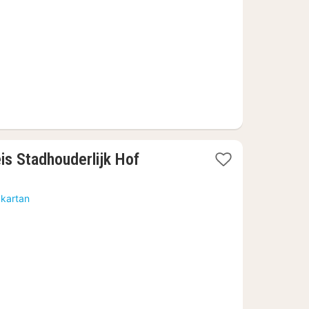
kr.
1
is Stadhouderlijk Hof
natt
från
 kartan
976
kr.