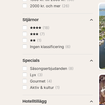
2000 kr. och mer
(26)
Stjärnor
4 Stjärnor
(18)
3 Stjärnor
(7)
2 Stjärnor
(1)
Ingen klassificering
(6)
Specials
Säsongserbjudanden
(8)
Lyx
(3)
Gourmet
(4)
Aktiv & kultur
(1)
Hotelltillägg