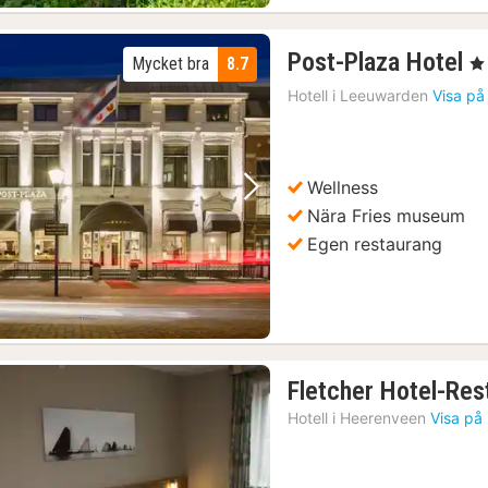
1
Post-Plaza Hotel
Mycket bra
8.7
, 4
n
Hotell i
Leeuwarden
Visa på
f
1
kr
Wellness
Föregående bild
Nästa bild
Nära Fries museum
Egen restaurang
Fletcher Hotel-Res
Hotell i
Heerenveen
Visa på