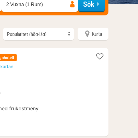
Sök
2 Vuxna (1 Rum)
Karta
r
gnhotell
 kartan
n
 med frukostmeny