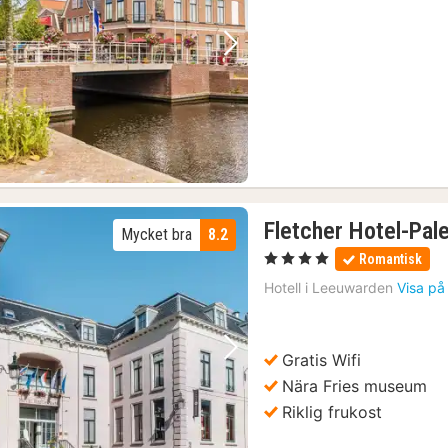
Föregående bild
Nästa bild
Fletcher Hotel-Pale
Mycket bra
8.2
, 4 Stjärnor
Romantisk
Hotell i
Leeuwarden
Visa på
Gratis Wifi
Föregående bild
Nästa bild
Nära Fries museum
Riklig frukost