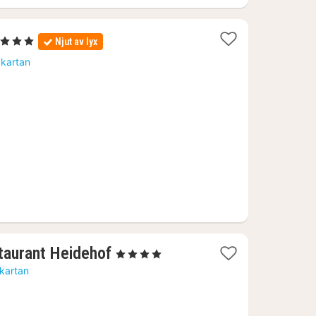
 Stjärnor
Njut av lyx
att
 kartan
rån
415
.
1
taurant Heidehof
, 4 Stjärnor
natt
 kartan
från
932