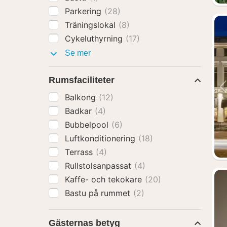
Parkering
(28)
Träningslokal
(8)
Cykeluthyrning
(17)
Faciliteter
Se mer
Rumsfaciliteter
Balkong
(12)
Badkar
(4)
Bubbelpool
(6)
Luftkonditionering
(18)
Terrass
(4)
Rullstolsanpassat
(4)
Kaffe- och tekokare
(20)
Bastu på rummet
(2)
Gästernas betyg