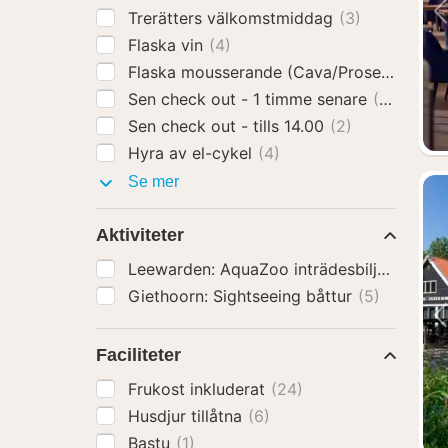
Trerätters välkomstmiddag
(3)
Flaska vin
(4)
Flaska mousserande (Cava/Prosecco)
(4)
Sen check out - 1 timme senare
(2)
Sen check out - tills 14.00
(2)
Hyra av el-cykel
(4)
Hotelltillägg
Se mer
Aktiviteter
Leewarden: AquaZoo inträdesbiljett
(10)
Giethoorn: Sightseeing båttur
(5)
Faciliteter
Frukost inkluderat
(24)
Husdjur tillåtna
(6)
Bastu
(1)