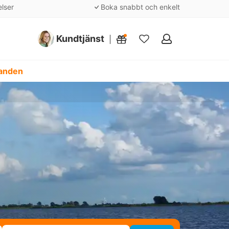
elser
Boka snabbt och enkelt
Kundtjänst
Mina
favoriter
danden