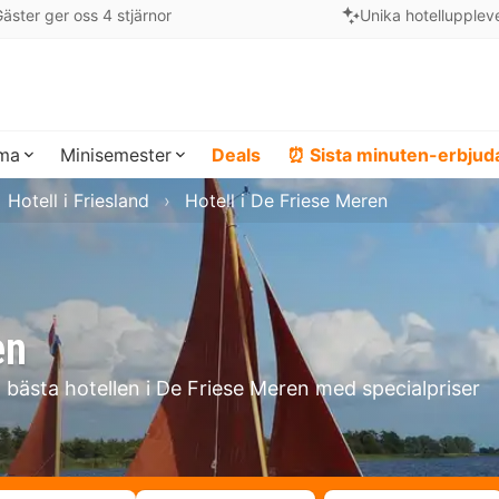
äster ger oss 4 stjärnor
Unika hotellupplev
ema
Minisemester
Deals
⏰ Sista minuten-erbju
Hotell i Friesland
Hotell i De Friese Meren
en
a bästa hotellen i De Friese Meren med specialpriser