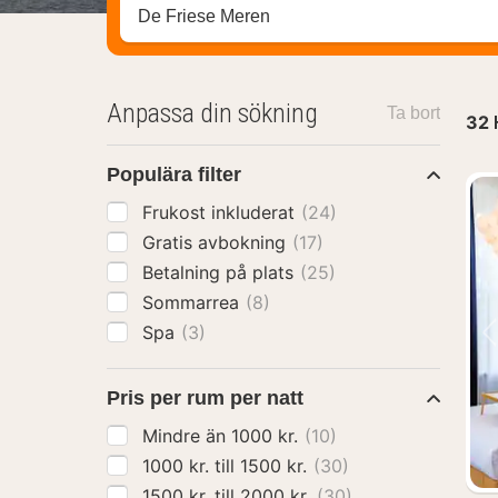
Sök efter hotell, område eller stad
Anpassa din sökning
Ta bort
32
Populära filter
Frukost inkluderat
(24)
Gratis avbokning
(17)
Betalning på plats
(25)
Sommarrea
(8)
Spa
(3)
Pris per rum per natt
Mindre än 1000 kr.
(10)
1000 kr. till 1500 kr.
(30)
1500 kr. till 2000 kr.
(30)