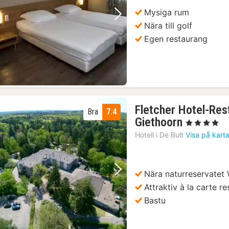
Mysiga rum
Föregående bild
Nästa bild
Nära till golf
Egen restaurang
Fletcher Hotel-Res
Bra
7.4
1
Giethoorn
, 4 Stjärnor
natt
Hotell i
De Bult
Visa på kart
från
866
kr.
Nära naturreservatet
Föregående bild
Nästa bild
Attraktiv à la carte r
Bastu