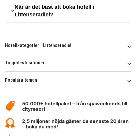
När är det bäst att boka hotell i
Littenseradiel?
Hotellkategorier i Littenseradiel
Topp-destinationer
Populära teman
Om
HotelSpecials
50.000+ hotellpaket – från spaweekends till
cityresor!
2,5 miljoner nöjda gäster de senaste 20 åren
– boka du med!