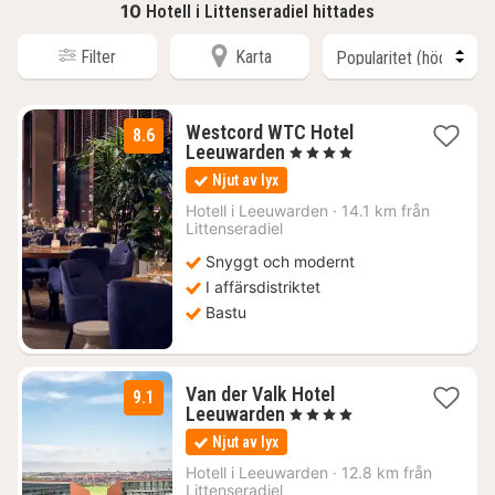
10
Hotell i Littenseradiel hittades
Filter
Karta
Westcord WTC Hotel
8.6
1
Leeuwarden
, 4 Stjärnor
natt
Njut av lyx
från
1131
Hotell i
Leeuwarden
·
14.1 km från
Littenseradiel
kr.
Snyggt och modernt
I affärsdistriktet
Bastu
Van der Valk Hotel
9.1
1
Leeuwarden
, 4 Stjärnor
natt
Njut av lyx
från
1128
Hotell i
Leeuwarden
·
12.8 km från
Littenseradiel
kr.