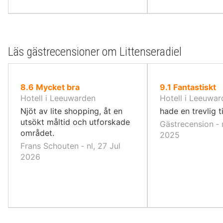
Läs gästrecensioner om Littenseradiel
av
av
8.6
Mycket bra
9.1
Fantastiskt
10,
10,
Hotell i Leeuwarden
Hotell i Leeuwa
Njöt av lite shopping, åt en
hade en trevlig t
utsökt måltid och utforskade
Gästrecension ‐ 
området.
2025
Frans Schouten ‐ nl, 27 Jul
2026