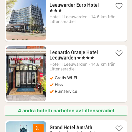
1
Leeuwarder Euro Hotel
natt
, 3 Stjärnor
från
Hotell i
Leeuwarden
·
14.6 km från
844
Littenseradiel
kr.
Leonardo Oranje Hotel
1
Leeuwarden
, 4 Stjärnor
natt
Hotell i
Leeuwarden
·
14.8 km från
från
Littenseradiel
1087
Gratis Wi-Fi
kr.
Hiss
Rumservice
4 andra hotell i närheten av Littenseradiel
Grand Hotel Amrâth
8.1