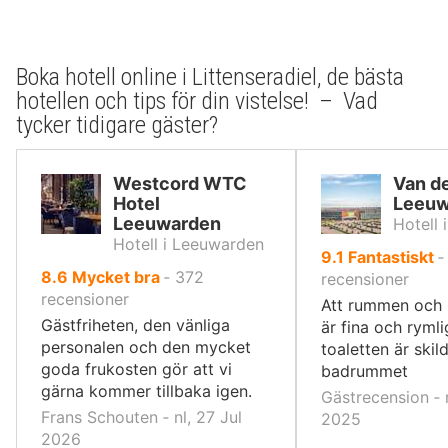
Boka hotell online i Littenseradiel, de bästa
hotellen och tips för din vistelse! – Vad
tycker tidigare gäster?
Westcord WTC
Van de
Hotel
Leeuw
Leeuwarden
Hotell
Hotell i Leeuwarden
av
9.1
Fantastiskt
av
8.6
Mycket bra
‐
372
10,
recensioner
10,
recensioner
Att rummen och
Gästfriheten, den vänliga
är fina och ryml
personalen och den mycket
toaletten är skil
goda frukosten gör att vi
badrummet
gärna kommer tillbaka igen.
Gästrecension ‐ 
Frans Schouten ‐ nl, 27 Jul
2025
2026