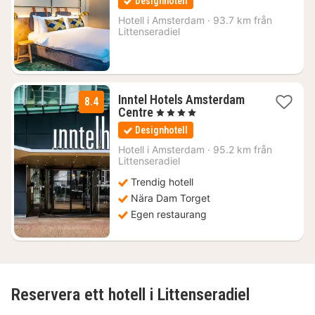
Designhotell
från
1056
Hotell i
Amsterdam
·
93.7 km från
Littenseradiel
kr.
Inntel Hotels Amsterdam
8.4
1
Centre
, 4 Stjärnor
natt
Designhotell
från
2061
Hotell i
Amsterdam
·
95.2 km från
Littenseradiel
kr.
Trendig hotell
Nära Dam Torget
Egen restaurang
Reservera ett hotell i Littenseradiel