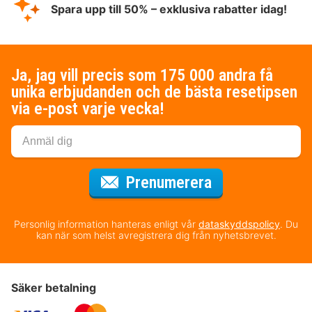
Spara upp till 50% – exklusiva rabatter idag!
Ja, jag vill precis som 175 000 andra få
unika erbjudanden och de bästa resetipsen
via e-post varje vecka!
för nyhetsbrev
Prenumerera
Personlig information hanteras enligt vår
dataskyddspolicy
. Du
kan när som helst avregistrera dig från nyhetsbrevet.
Säker betalning