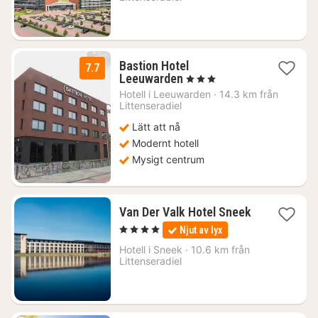
Bastion Hotel
7.7
1
Leeuwarden
, 3 Stjärnor
natt
Hotell i
Leeuwarden
·
14.3 km från
från
Littenseradiel
903
Lätt att nå
kr.
Modernt hotell
Mysigt centrum
Van Der Valk Hotel Sneek
1
, 4 Stjärnor
Njut av lyx
natt
från
Hotell i
Sneek
·
10.6 km från
1222
Littenseradiel
kr.