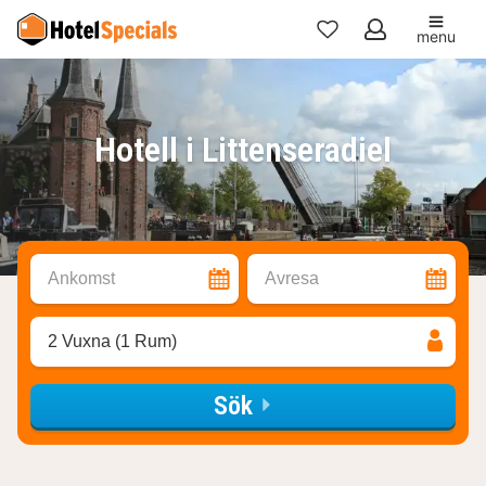
menu
Mina
favoriter
Hotell i Littenseradiel
Ankomst
Avresa
2 Vuxna (1 Rum)
Sök