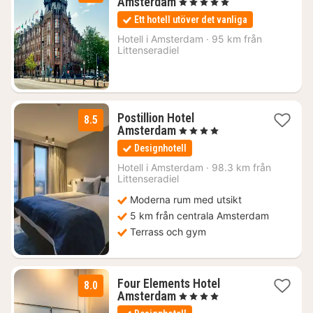
1
Amsterdam
, 5 Stjärnor
natt
Ett hotell utöver det vanliga
från
2336
Hotell i
Amsterdam
·
95 km från
Littenseradiel
kr.
Postillion Hotel
8.5
1
Amsterdam
, 4 Stjärnor
natt
Designhotell
från
1222
Hotell i
Amsterdam
·
98.3 km från
Littenseradiel
kr.
Moderna rum med utsikt
5 km från centrala Amsterdam
Terrass och gym
Four Elements Hotel
8.0
1
Amsterdam
, 4 Stjärnor
natt