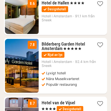
1
Hotel de Hallen
, 4 Stjärnor
8.6
natt
Designhotell
från
1276
Hotell i
Amsterdam
·
91.1 km från
Sneek
kr.
Bilderberg Garden Hotel
7.8
1
Amsterdam
, 5 Stjärnor
natt
Njut av lyx
från
1418
Hotell i
Amsterdam
·
92.4 km från
Sneek
kr.
Lyxigt hotell
Nära Museikvarteret
Populär restaurang
1
Hotel van de Vijsel
8.7
natt
, 4 Stjärnor
Designhotell