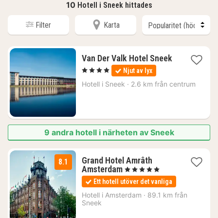
10
Hotell i Sneek hittades
Filter
Karta
Van Der Valk Hotel Sneek
1
, 4 Stjärnor
Njut av lyx
natt
från
Hotell i
Sneek
·
2.6 km från centrum
1142
kr.
9 andra hotell i närheten av Sneek
Grand Hotel Amrâth
8.1
1
Amsterdam
, 5 Stjärnor
natt
Ett hotell utöver det vanliga
från
2332
Hotell i
Amsterdam
·
89.1 km från
Sneek
kr.