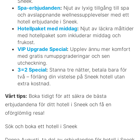
Sneek.
Spa-erbjudanden
:
Njut av lyxig tillgång till spa
och avslappnande wellnessupplevelser med ett
hotell erbjudande i Sneek.
Hotellpaket med middag
:
Njut av läckra måltider
med hotellpaket som inkluderar middag och
frukost.
VIP Upgrade Special
:
Upplev ännu mer komfort
med gratis rumuppgraderingar och sen
utcheckning.
3=2 Special
:
Stanna tre nätter, betala bara för
två – förläng din vistelse på Sneek hotell utan
extra kostnad.
Vårt tips:
Boka tidigt för att säkra de bästa
erbjudandena för ditt hotell i Sneek och få en
oförglömlig resa!
Sök och boka ett hotell i Sneek
Denna Augusti, ta del av erbjudanden för hotell i Sneek