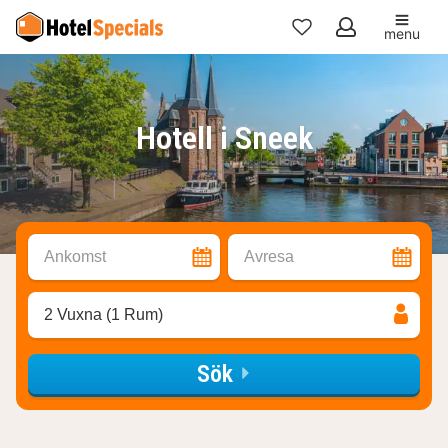
menu
Mina
favoriter
Hotell i Sneek
Ankomst
Avresa
2 Vuxna (1 Rum)
Sök