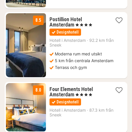
Postillion Hotel
8.5
1
Amsterdam
, 4 Stjärnor
natt
Designhotell
från
1221
Hotell i
Amsterdam
·
92.2 km från
Sneek
kr.
Moderna rum med utsikt
5 km från centrala Amsterdam
Terrass och gym
Four Elements Hotel
8.0
1
Amsterdam
, 4 Stjärnor
natt
Designhotell
från
1054
Hotell i
Amsterdam
·
87.3 km från
Sneek
kr.