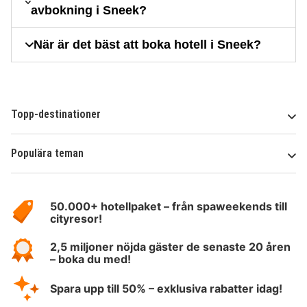
avbokning i Sneek?
När är det bäst att boka hotell i Sneek?
Topp-destinationer
Populära teman
Om
HotelSpecials
50.000+ hotellpaket – från spaweekends till
cityresor!
2,5 miljoner nöjda gäster de senaste 20 åren
– boka du med!
Spara upp till 50% – exklusiva rabatter idag!