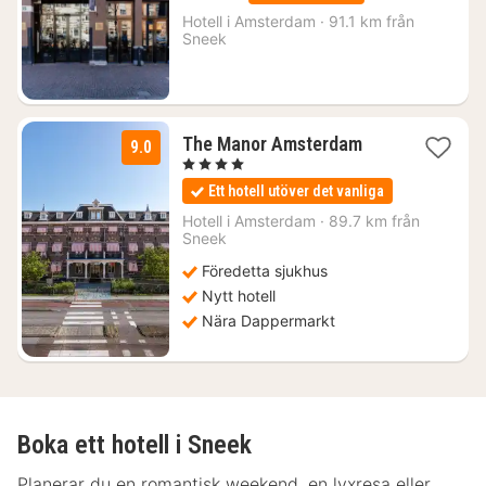
från
1354
Hotell i
Amsterdam
·
91.1 km från
Sneek
kr.
1
The Manor Amsterdam
9.0
natt
, 4 Stjärnor
från
Ett hotell utöver det vanliga
2036
kr.
Hotell i
Amsterdam
·
89.7 km från
Sneek
Föredetta sjukhus
Nytt hotell
Nära Dappermarkt
Boka ett hotell i Sneek
Planerar du en romantisk weekend, en lyxresa eller