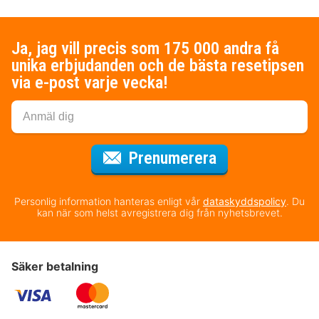
Ja, jag vill precis som 175 000 andra få
unika erbjudanden och de bästa resetipsen
via e-post varje vecka!
för nyhetsbrev
Prenumerera
Personlig information hanteras enligt vår
dataskyddspolicy
. Du
kan när som helst avregistrera dig från nyhetsbrevet.
Säker betalning