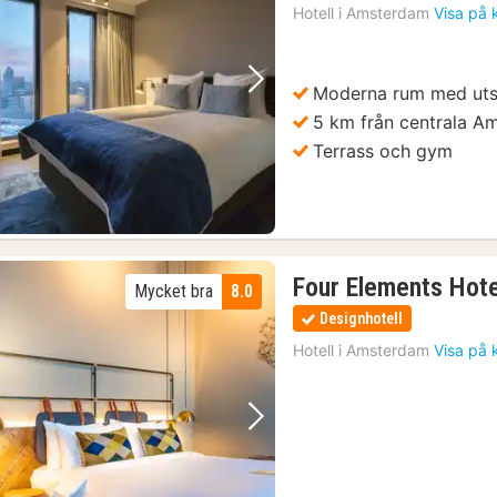
Hotell i
Amsterdam
Visa på 
Moderna rum med uts
Föregående bild
Nästa bild
5 km från centrala A
Terrass och gym
Four Elements Hot
Mycket bra
8.0
Designhotell
Hotell i
Amsterdam
Visa på 
Föregående bild
Nästa bild