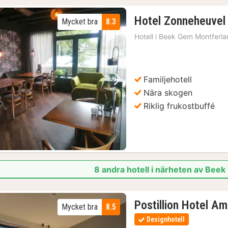
Hotel Zonneheuvel
Mycket bra
8.3
Hotell i
Beek Gem Montferla
Familjehotell
Föregående bild
Nästa bild
Nära skogen
Riklig frukostbuffé
8 andra hotell i närheten av Bee
Postillion Hotel A
Mycket bra
8.5
Designhotell