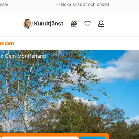
elser
Boka snabbt och enkelt
Kundtjänst
Mina
favoriter
danden
eek Gem Montferland