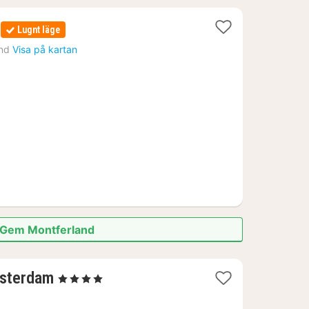
1
Lugnt läge
natt
nd
Visa på kartan
från
1619
kr.
k Gem Montferland
1
msterdam
, 4 Stjärnor
natt