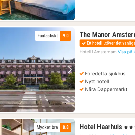
The Manor Amste
Fantastiskt
9.0
Ett hotell utöver det vanlig
Hotell i
Amsterdam
Visa på 
Föredetta sjukhus
Föregående bild
Nästa bild
Nytt hotell
Nära Dappermarkt
1
Hotel Haarhuis
Mycket bra
8.8
, 5 Stj
nat