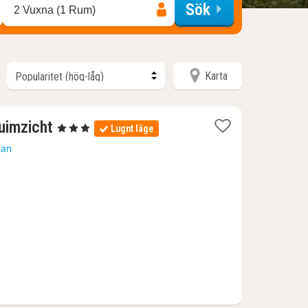
Sök
2 Vuxna (1 Rum)
Karta
r
1
uimzicht
, 3 Stjärnor
Lugnt läge
natt
tan
från
1224
kr.