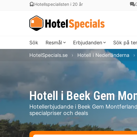
Hotellspecialisten i 20 år
G
Sök
Resmål
Erbjudanden
Sök på t
HotelSpecials.se
Hotell i Nederländerna
Hotell i Beek Gem Mon
Hotellerbjudande i Beek Gem Montferland
specialpriser och deals