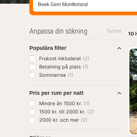
Sök efter hotell, område eller stad
Anpassa din sökning
Ta bort
10
Populära filter
Frukost inkluderat
(2)
Betalning på plats
(1)
Sommarrea
(1)
Pris per rum per natt
Mindre än 1500 kr.
(1)
1500 kr. till 2000 kr.
(2)
2000 kr. och mer
(2)