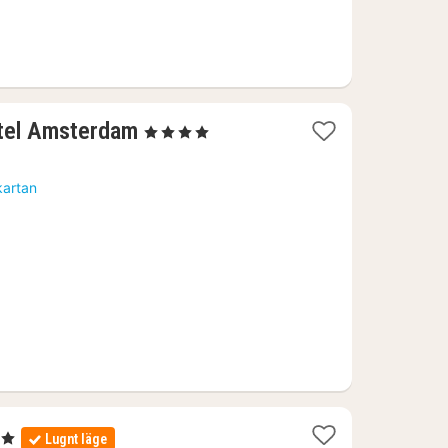
1
tel Amsterdam
, 4 Stjärnor
natt
från
kartan
1154
kr.
or
Lugnt läge