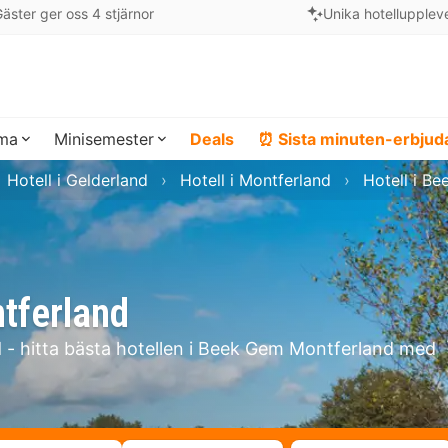
äster ger oss 4 stjärnor
Unika hotellupplev
ema
Minisemester
Deals
⏰ Sista minuten-erbju
Hotell i Gelderland
Hotell i Montferland
Hotell i B
tferland
 - hitta bästa hotellen i Beek Gem Montferland med