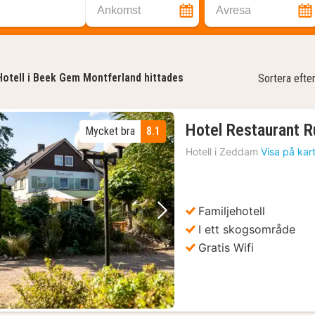
Ankomst
Avresa
Hotell i Beek Gem Montferland hittades
Sortera efte
Hotel Restaurant R
Mycket bra
8.1
Hotell i
Zeddam
Visa på kar
Familjehotell
Föregående bild
Nästa bild
I ett skogsområde
Gratis Wifi