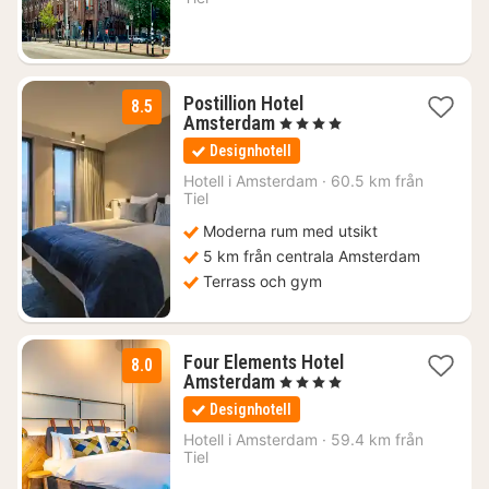
Postillion Hotel
8.5
1
Amsterdam
, 4 Stjärnor
natt
Designhotell
från
1221
Hotell i
Amsterdam
·
60.5 km från
Tiel
kr.
Moderna rum med utsikt
5 km från centrala Amsterdam
Terrass och gym
Four Elements Hotel
8.0
1
Amsterdam
, 4 Stjärnor
natt
Designhotell
från
1055
Hotell i
Amsterdam
·
59.4 km från
Tiel
kr.