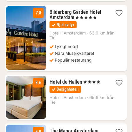
Bilderberg Garden Hotel
7.8
1
Amsterdam
, 5 Stjärnor
natt
Njut av lyx
från
1456
Hotell i
Amsterdam
·
63.9 km från
Tiel
kr.
Lyxigt hotell
Nära Museikvarteret
Populär restaurang
1
Hotel de Hallen
, 4 Stjärnor
8.6
natt
Designhotell
från
1166
Hotell i
Amsterdam
·
65.6 km från
Tiel
kr.
1
The Manor Amsterdam
9.0