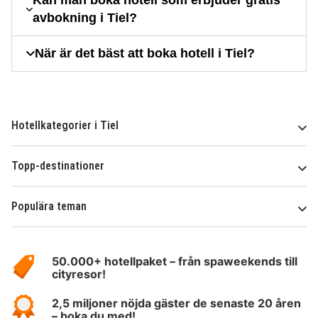
Kan man boka hotell som erbjuder gratis
avbokning i Tiel?
När är det bäst att boka hotell i Tiel?
Hotellkategorier i Tiel
Topp-destinationer
Populära teman
Om
HotelSpecials
50.000+ hotellpaket – från spaweekends till
cityresor!
2,5 miljoner nöjda gäster de senaste 20 åren
– boka du med!