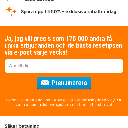
Spara upp till 50% – exklusiva rabatter idag!
Ja, jag vill precis som 175 000 andra få
unika erbjudanden och de bästa resetipsen
via e-post varje vecka!
för nyhetsbrev
Prenumerera
Personlig information hanteras enligt vår
dataskyddspolicy
. Du
kan när som helst avregistrera dig från nyhetsbrevet.
Säker betalning