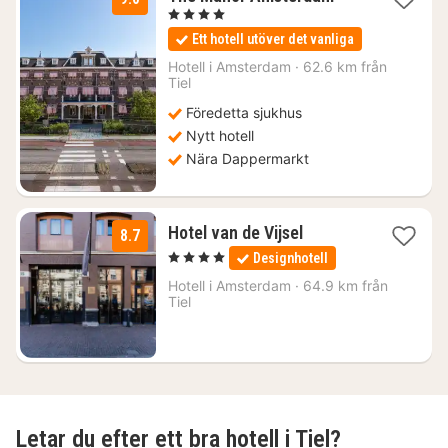
natt
, 4 Stjärnor
från
Ett hotell utöver det vanliga
2036
kr.
Hotell i
Amsterdam
·
62.6 km från
Tiel
Föredetta sjukhus
Nytt hotell
Nära Dappermarkt
1
Hotel van de Vijsel
8.7
natt
, 4 Stjärnor
Designhotell
från
1188
Hotell i
Amsterdam
·
64.9 km från
Tiel
kr.
Letar du efter ett bra hotell i Tiel?