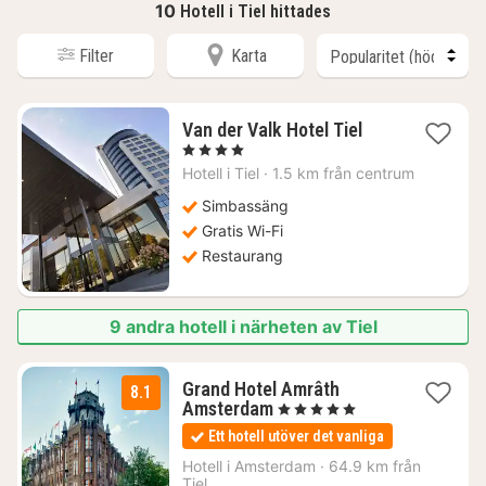
10
Hotell i Tiel hittades
Filter
Karta
1
Van der Valk Hotel Tiel
natt
, 4 Stjärnor
från
Hotell i
Tiel
·
1.5 km från centrum
1042
kr.
Simbassäng
Gratis Wi-Fi
Restaurang
9 andra hotell i närheten av Tiel
Grand Hotel Amrâth
8.1
1
Amsterdam
, 5 Stjärnor
natt
Ett hotell utöver det vanliga
från
2334
Hotell i
Amsterdam
·
64.9 km från
Tiel
kr.