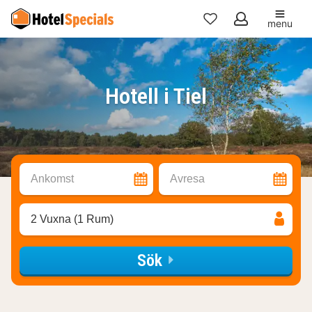
menu
Mina
favoriter
Hotell i Tiel
Ankomst
Avresa
2 Vuxna (1 Rum)
Sök