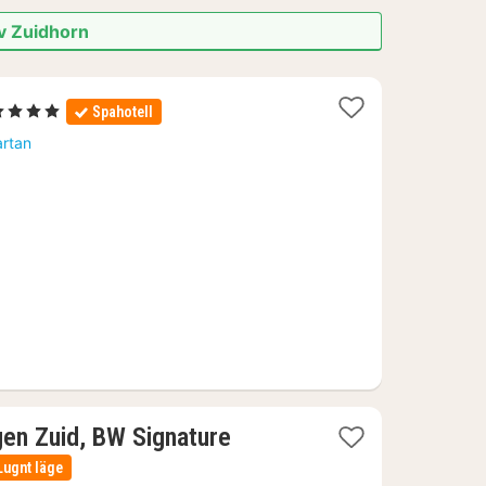
av Zuidhorn
1
4 Stjärnor
Spahotell
att
artan
rån
1851
r.
gen Zuid, BW Signature
Lugnt läge