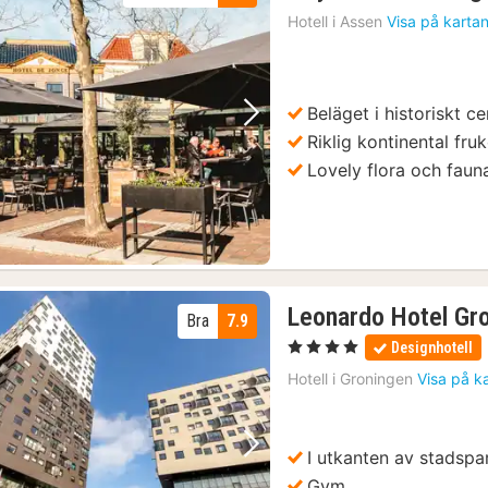
Hotell i
Assen
Visa på karta
Beläget i historiskt c
Föregående bild
Nästa bild
Riklig kontinental fru
Lovely flora och faun
Leonardo Hotel Gr
Bra
7.9
, 4 Stjärnor
Designhotell
Hotell i
Groningen
Visa på k
I utkanten av stadspa
Föregående bild
Nästa bild
Gym