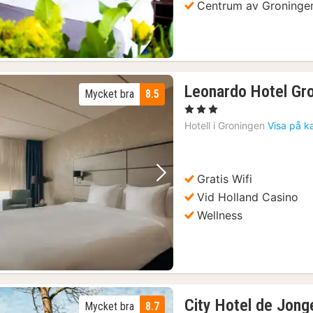
Centrum av Groninge
Leonardo Hotel Gro
Mycket bra
8.5
, 3 Stjärnor
Hotell i
Groningen
Visa på k
Gratis Wifi
Föregående bild
Nästa bild
Vid Holland Casino
Wellness
City Hotel de Jong
Mycket bra
8.7