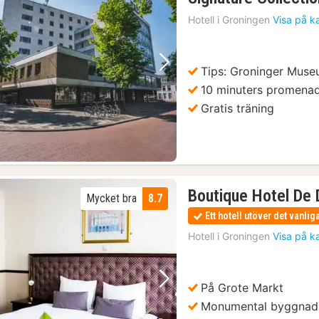
Hotell i
Groningen
Visa på k
Tips: Groninger Mus
Föregående bild
Nästa bild
10 minuters promenad 
Gratis träning
Boutique Hotel De 
Mycket bra
8.7
Ett hotell utöver det vanlig
Hotell i
Groningen
Visa på k
På Grote Markt
Föregående bild
Nästa bild
Monumental byggnad