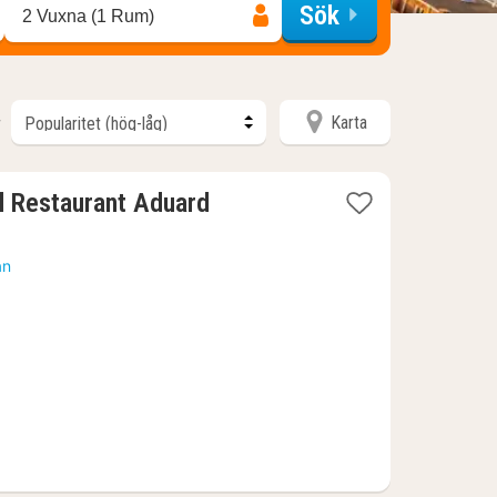
Sök
2 Vuxna (1 Rum)
Karta
r
1
l Restaurant Aduard
natt
från
an
1393
kr.