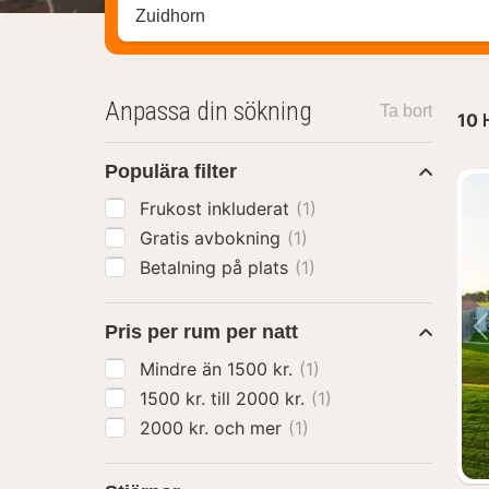
Sök efter hotell, område eller stad
Anpassa din sökning
Ta bort
10
Populära filter
Frukost inkluderat
(1)
Gratis avbokning
(1)
Betalning på plats
(1)
Pris per rum per natt
Mindre än 1500 kr.
(1)
1500 kr. till 2000 kr.
(1)
2000 kr. och mer
(1)