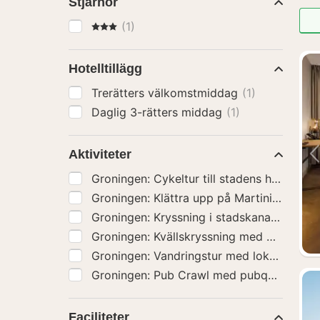
Stjärnor
3 Stjärnor
(1)
Hotelltillägg
Trerätters välkomstmiddag
(1)
Daglig 3-rätters middag
(1)
Aktiviteter
Groningen: Cykeltur till stadens höjdpunk
Groningen: Klättra upp på Martinitornet
(1
Groningen: Kryssning i stadskanalen
(1)
Groningen: Kvällskryssning med ost och v
Groningen: Vandringstur med lokal guide
Faciliteter