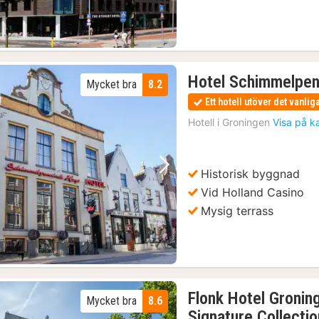
Hotel Schimmelpen
Mycket bra
8.2
Ett hotell utöver det vanlig
Hotell i
Groningen
Visa på k
Historisk byggnad
Föregående bild
Nästa bild
Vid Holland Casino
Mysig terrass
Flonk Hotel Gronin
Mycket bra
8.6
Signature Collectio