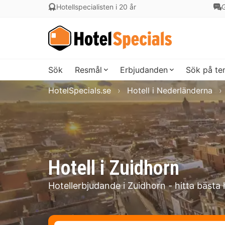
Hotellspecialisten i 20 år
G
Sök
Resmål
Erbjudanden
Sök på t
HotelSpecials.se
Hotell i Nederländerna
Hotell i Zuidhorn
Hotellerbjudande i Zuidhorn - hitta bästa 