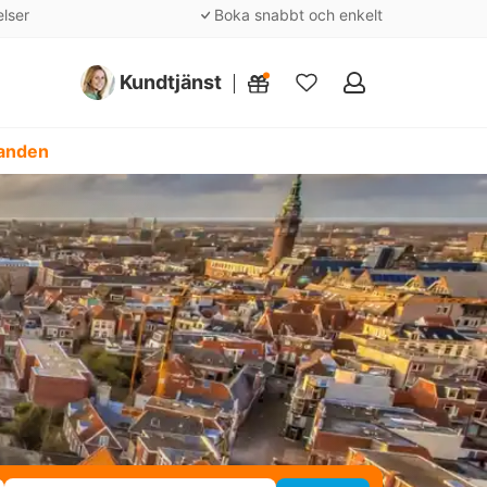
elser
Boka snabbt och enkelt
Kundtjänst
Mina
favoriter
danden