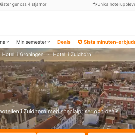
äster ger oss 4 stjärnor
Unika hotellupplev
ema
Minisemester
Deals
⏰ Sista minuten-erbju
Hotell i Groningen
Hotell i Zuidhorn
hotellen i Zuidhorn med specialpriser och deals