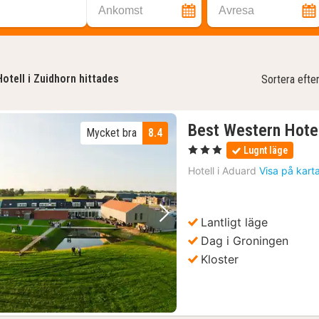
Ankomst
Avresa
Hotell i Zuidhorn hittades
Sortera efte
Best Western Hote
Mycket bra
8.4
, 3 Stjärnor
Lugnt läge
Hotell i
Aduard
Visa på kart
Lantligt läge
Föregående bild
Nästa bild
Dag i Groningen
Kloster