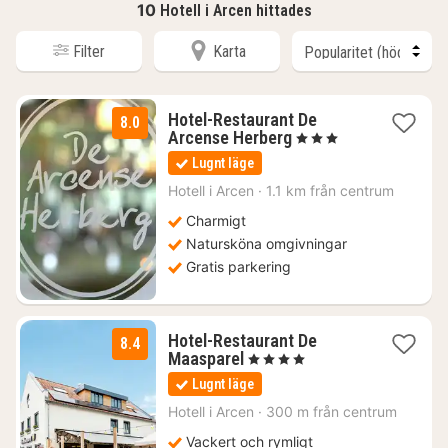
10
Hotell i Arcen hittades
Filter
Karta
Hotel-Restaurant De
8.0
1
Arcense Herberg
, 3 Stjärnor
natt
Lugnt läge
från
1591
Hotell i
Arcen
·
1.1 km från centrum
kr.
Charmigt
Natursköna omgivningar
Gratis parkering
Hotel-Restaurant De
8.4
1
Maasparel
, 4 Stjärnor
natt
Lugnt läge
från
1262
Hotell i
Arcen
·
300 m från centrum
kr.
Vackert och rymligt