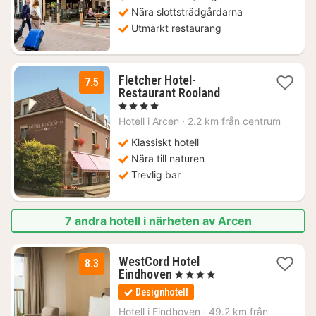
Nära slottsträdgårdarna
Utmärkt restaurang
Fletcher Hotel-
7.5
1
Restaurant Rooland
natt
, 4 Stjärnor
från
Hotell i
Arcen
·
2.2 km från centrum
768
kr.
Klassiskt hotell
Nära till naturen
Trevlig bar
7 andra hotell i närheten av Arcen
WestCord Hotel
8.3
1
Eindhoven
, 4 Stjärnor
natt
Designhotell
från
1318
Hotell i
Eindhoven
·
49.2 km från