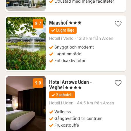
Utrustad med många faciliteter
1
Maashof
, 3 Stjärnor
8.7
natt
Lugnt läge
från
1541
Hotell i
Venlo
·
12.3 km från Arcen
kr.
Snyggt och modernt
Lugnt område
Fritidsaktiviteter
Hotel Arrows Uden -
9.0
1
Veghel
, 4 Stjärnor
natt
Spahotell
från
1811
Hotell i
Uden
·
44.5 km från Arcen
kr.
Wellness
Gångavstånd till centrum
Frukostbuffé