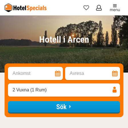
menu
Mina
favoriter
Hotell i Arcen
Ankomst
Avresa
2 Vuxna (1 Rum)
Sök