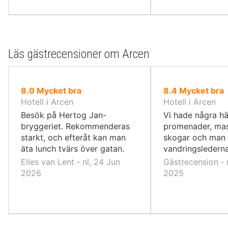
Läs gästrecensioner om Arcen
av
av
8.0
Mycket bra
8.4
Mycket bra
10,
10,
Hotell i Arcen
Hotell i Arcen
Besök på Hertog Jan-
Vi hade några hä
bryggeriet. Rekommenderas
promenader, ma
starkt, och efteråt kan man
skogar och man 
äta lunch tvärs över gatan.
vandringslederna
Elles van Lent ‐ nl, 24 Jun
Gästrecension ‐ 
2026
2025