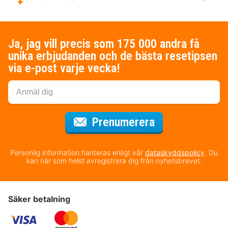
Ja, jag vill precis som 175 000 andra få
unika erbjudanden och de bästa resetipsen
via e-post varje vecka!
för nyhetsbrev
Prenumerera
Personlig information hanteras enligt vår
dataskyddspolicy
. Du
kan när som helst avregistrera dig från nyhetsbrevet.
Säker betalning