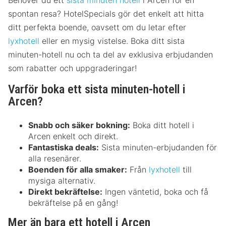
Behöver du ett
sista minuten hotell
i Arcen för en
spontan resa? HotelSpecials gör det enkelt att hitta
ditt perfekta boende, oavsett om du letar efter
lyxhotell
eller en mysig vistelse. Boka ditt sista
minuten-hotell nu och ta del av exklusiva erbjudanden
som rabatter och uppgraderingar!
Varför boka ett sista minuten-hotell i
Arcen?
Snabb och säker bokning:
Boka ditt hotell i
Arcen enkelt och direkt.
Fantastiska deals:
Sista minuten-erbjudanden för
alla resenärer.
Boenden för alla smaker:
Från
lyxhotell
till
mysiga alternativ.
Direkt bekräftelse:
Ingen väntetid, boka och få
bekräftelse på en gång!
Mer än bara ett hotell i Arcen