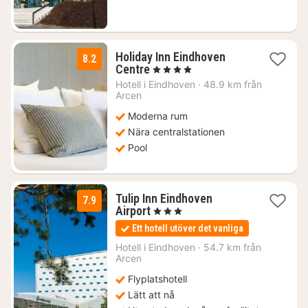
kr.
Holiday Inn Eindhoven
8.2
2
Centre
, 4 Stjärnor
nätter
Hotell i
Eindhoven
·
48.9 km från
för
Arcen
1471
Moderna rum
kr.
Nära centralstationen
Pool
Tulip Inn Eindhoven
7.9
1
Airport
, 3 Stjärnor
natt
Ett hotell utöver det vanliga
från
1370
Hotell i
Eindhoven
·
54.7 km från
Arcen
kr.
Flyplatshotell
Lätt att nå