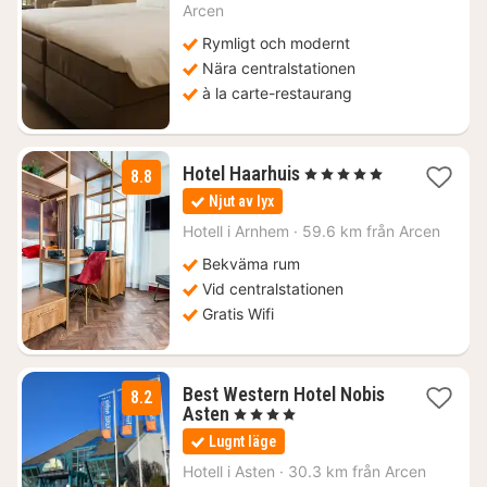
Arcen
kr.
Rymligt och modernt
Nära centralstationen
à la carte-restaurang
1
Hotel Haarhuis
, 5 Stjärnor
8.8
natt
Njut av lyx
från
1750
Hotell i
Arnhem
·
59.6 km från Arcen
kr.
Bekväma rum
Vid centralstationen
Gratis Wifi
Best Western Hotel Nobis
8.2
1
Asten
, 4 Stjärnor
natt
Lugnt läge
från
1284
Hotell i
Asten
·
30.3 km från Arcen