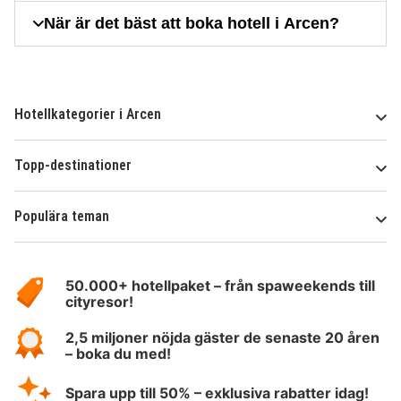
När är det bäst att boka hotell i Arcen?
Hotellkategorier i Arcen
Topp-destinationer
Populära teman
Om
HotelSpecials
50.000+ hotellpaket – från spaweekends till
cityresor!
2,5 miljoner nöjda gäster de senaste 20 åren
– boka du med!
Spara upp till 50% – exklusiva rabatter idag!