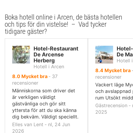
Boka hotell online i Arcen, de bästa hotellen
och tips för din vistelse! – Vad tycker
tidigare gäster?
Hotel-Restaurant
Hotel
De Arcense
De Ma
Herberg
Hotell 
Hotell i Arcen
av
8.4
Mycket bra
av
8.0
Mycket bra
‐
37
10,
recensioner
10,
recensioner
Vackert läge My
Människorna som driver det
och avslappnad 
är verkligen väldigt
rum Utsökt mid
gästvänliga och gör sitt
Gästrecension ‐ 
yttersta för att du ska känna
2025
dig bekväm. Väldigt speciellt.
Elles van Lent ‐ nl, 24 Jun
2026