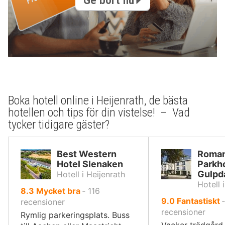
Boka hotell online i Heijenrath, de bästa
hotellen och tips för din vistelse! – Vad
tycker tidigare gäster?
Best Western
Roman
Hotel Slenaken
Parkho
Gulpd
Hotell i Heijenrath
Hotell 
av
8.3
Mycket bra
‐
116
av
9.0
Fantastiskt
10,
recensioner
10,
recensioner
Rymlig parkeringsplats. Buss
Vacker trädgår