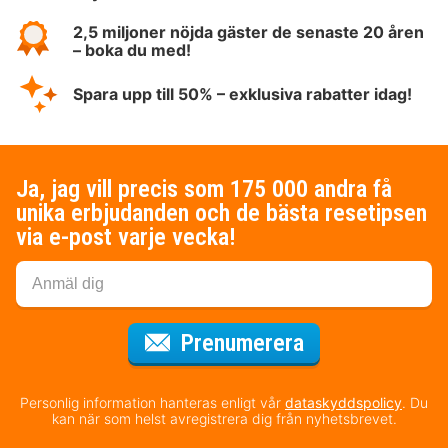
2,5 miljoner nöjda gäster de senaste 20 åren
– boka du med!
Spara upp till 50% – exklusiva rabatter idag!
Ja, jag vill precis som 175 000 andra få
unika erbjudanden och de bästa resetipsen
via e-post varje vecka!
för nyhetsbrev
Prenumerera
Personlig information hanteras enligt vår
dataskyddspolicy
. Du
kan när som helst avregistrera dig från nyhetsbrevet.