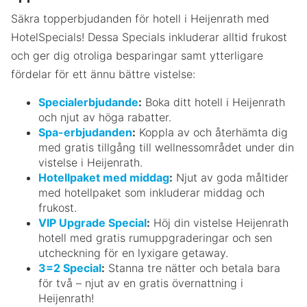
Säkra topperbjudanden för hotell i Heijenrath med
HotelSpecials! Dessa Specials inkluderar alltid frukost
och ger dig otroliga besparingar samt ytterligare
fördelar för ett ännu bättre vistelse:
Specialerbjudande
:
Boka ditt hotell i Heijenrath
och njut av höga rabatter.
Spa-erbjudanden
:
Koppla av och återhämta dig
med gratis tillgång till wellnessområdet under din
vistelse i Heijenrath.
Hotellpaket med middag
:
Njut av goda måltider
med hotellpaket som inkluderar middag och
frukost.
VIP Upgrade Special
:
Höj din vistelse Heijenrath
hotell med gratis rumuppgraderingar och sen
utcheckning för en lyxigare getaway.
3=2 Special
:
Stanna tre nätter och betala bara
för två – njut av en gratis övernattning i
Heijenrath!