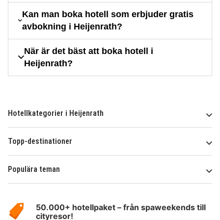
Kan man boka hotell som erbjuder gratis
avbokning i Heijenrath?
När är det bäst att boka hotell i
Heijenrath?
Hotellkategorier i Heijenrath
Topp-destinationer
Populära teman
Om
HotelSpecials
50.000+ hotellpaket – från spaweekends till
cityresor!