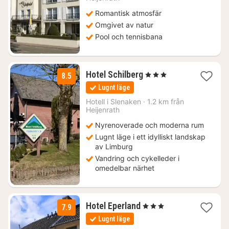
Romantisk atmosfär
Omgivet av natur
Pool och tennisbana
1
Hotel Schilberg
, 3 Stjärnor
8.5
natt
Lugnt läge
från
1376
Hotell i
Slenaken
·
1.2 km från
Heijenrath
kr.
Nyrenoverade och moderna rum
Lugnt läge i ett idylliskt landskap
av Limburg
Vandring och cykelleder i
omedelbar närhet
1
Hotel Eperland
, 3 Stjärnor
7.9
natt
Lugnt läge
från