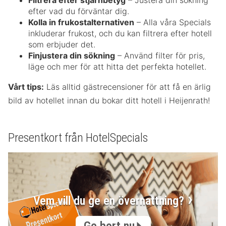
Filtrera efter stjärnbetyg
– Justera din sökning
efter vad du förväntar dig.
Kolla in frukostalternativen
– Alla våra Specials
inkluderar frukost, och du kan filtrera efter hotell
som erbjuder det.
Finjustera din sökning
– Använd filter för pris,
läge och mer för att hitta det perfekta hotellet.
Vårt tips:
Läs alltid gästrecensioner för att få en ärlig
bild av hotellet innan du bokar ditt hotell i Heijenrath!
Presentkort från HotelSpecials
Vem vill du ge en övernattning?
Ge bort nu