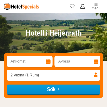
menu
Mina
favoriter
Hotell i Heijenrath
Ankomst
Avresa
2 Vuxna (1 Rum)
Sök