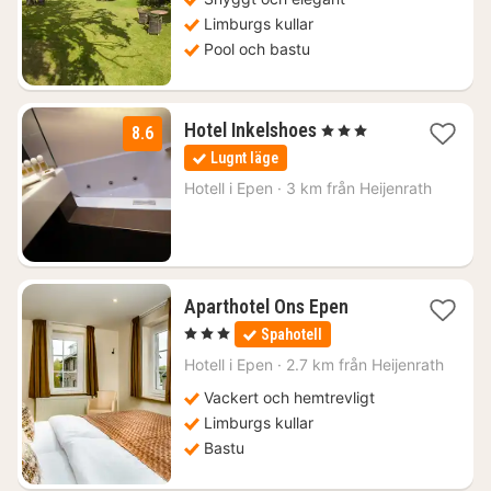
Limburgs kullar
Pool och bastu
2
Hotel Inkelshoes
, 3 Stjärnor
8.6
nätter
Lugnt läge
för
1831
Hotell i
Epen
·
3 km från Heijenrath
kr.
2
Aparthotel Ons Epen
nätter
, 3 Stjärnor
Spahotell
för
2297
Hotell i
Epen
·
2.7 km från Heijenrath
kr.
Vackert och hemtrevligt
Limburgs kullar
Bastu