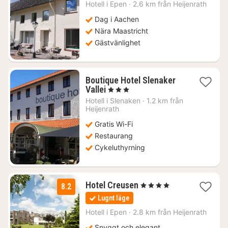
1798
Hotell i
Epen
·
2.6 km från Heijenrath
kr.
Dag i Aachen
Nära Maastricht
Gästvänlighet
Boutique Hotel Slenaker
1
Vallei
, 3 Stjärnor
natt
Hotell i
Slenaken
·
1.2 km från
från
Heijenrath
1177
Gratis Wi-Fi
kr.
Restaurang
Cykeluthyrning
1
Hotel Creusen
, 4 Stjärnor
8.2
natt
Lugnt läge
från
2094
Hotell i
Epen
·
2.8 km från Heijenrath
kr.
Snyggt och elegant