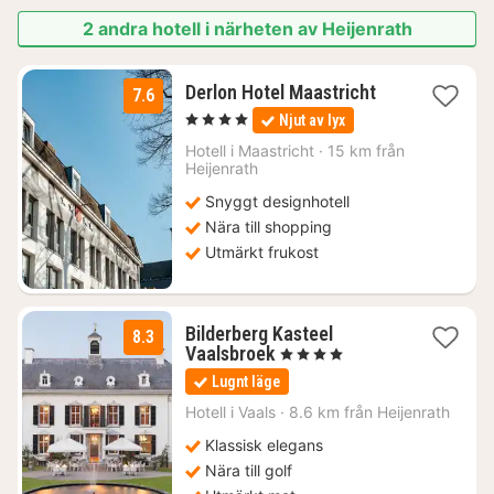
2 andra hotell i närheten av Heijenrath
1
Derlon Hotel Maastricht
7.6
natt
, 4 Stjärnor
Njut av lyx
från
1738
Hotell i
Maastricht
·
15 km från
Heijenrath
kr.
Snyggt designhotell
Nära till shopping
Utmärkt frukost
Bilderberg Kasteel
8.3
1
Vaalsbroek
, 4 Stjärnor
natt
Lugnt läge
från
1225
Hotell i
Vaals
·
8.6 km från Heijenrath
kr.
Klassisk elegans
Nära till golf