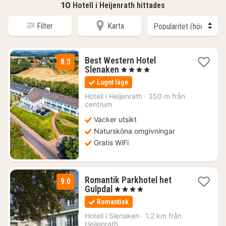
10
Hotell i Heijenrath hittades
Filter
Karta
Best Western Hotel
8.3
1
Slenaken
, 4 Stjärnor
natt
Lugnt läge
från
1678
Hotell i
Heijenrath
·
350 m från
centrum
kr.
Vacker utsikt
Natursköna omgivningar
Gratis WiFi
Romantik Parkhotel het
9.0
3
Gulpdal
, 4 Stjärnor
nätter
Romantisk
för
2517
Hotell i
Slenaken
·
1.2 km från
Heijenrath
kr.