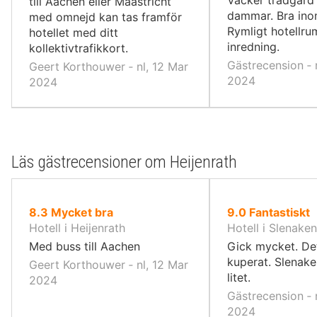
till Aachen eller Maastricht
dammar. Bra ino
med omnejd kan tas framför
Rymligt hotellru
hotellet med ditt
inredning.
kollektivtrafikkort.
Gästrecension ‐ 
Geert Korthouwer ‐ nl, 12 Mar
2024
2024
Läs gästrecensioner om Heijenrath
av
av
8.3
Mycket bra
9.0
Fantastiskt
10,
10,
Hotell i Heijenrath
Hotell i Slenaken
Med buss till Aachen
Gick mycket. Det
kuperat. Slenake
Geert Korthouwer ‐ nl, 12 Mar
litet.
2024
Gästrecension ‐ 
2024