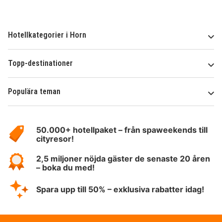
Hotellkategorier i Horn
Topp-destinationer
Populära teman
Om
HotelSpecials
50.000+ hotellpaket – från spaweekends till
cityresor!
2,5 miljoner nöjda gäster de senaste 20 åren
– boka du med!
Spara upp till 50% – exklusiva rabatter idag!