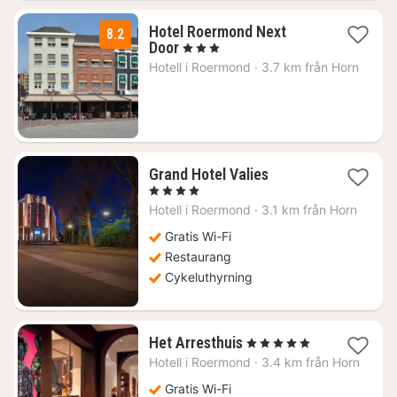
Hotel Roermond Next
8.2
1
Door
, 3 Stjärnor
natt
Hotell i
Roermond
·
3.7 km från Horn
från
1334
kr.
1
Grand Hotel Valies
natt
, 4 Stjärnor
från
Hotell i
Roermond
·
3.1 km från Horn
1276
kr.
Gratis Wi-Fi
Restaurang
Cykeluthyrning
1
Het Arresthuis
, 5 Stjärnor
natt
Hotell i
Roermond
·
3.4 km från Horn
från
1487
Gratis Wi-Fi