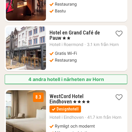
kr.
Restaurang
Bastu
Hotel en Grand Café de
1
Pauw
, 2 Stjärnor
natt
Hotell i
Roermond
·
3.1 km från Horn
från
1120
Gratis Wi-Fi
kr.
Restaurang
4 andra hotell i närheten av Horn
WestCord Hotel
8.3
1
Eindhoven
, 4 Stjärnor
natt
Designhotell
från
1329
Hotell i
Eindhoven
·
41.7 km från Horn
kr.
Rymligt och modernt