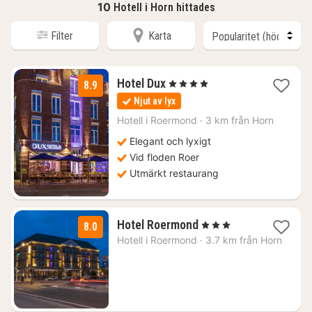
10
Hotell i Horn hittades
Filter
Karta
1
Hotel Dux
, 4 Stjärnor
8.9
natt
Njut av lyx
från
1964
Hotell i
Roermond
·
3 km från Horn
kr.
Elegant och lyxigt
Vid floden Roer
Utmärkt restaurang
1
Hotel Roermond
, 3 Stjärnor
8.0
natt
Hotell i
Roermond
·
3.7 km från Horn
från
1781
kr.