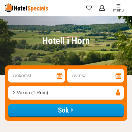
menu
Mina
favoriter
Hotell i Horn
Ankomst
Avresa
2 Vuxna (1 Rum)
Sök