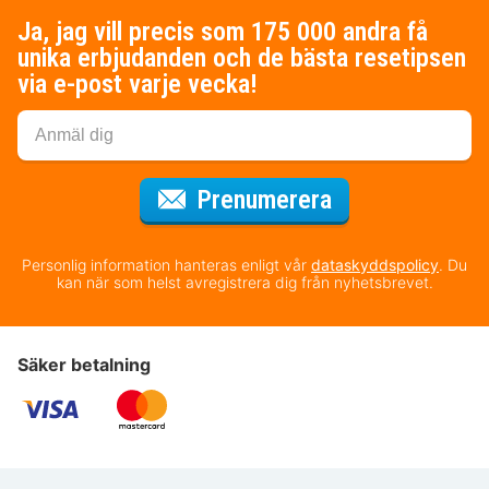
Ja, jag vill precis som 175 000 andra få
unika erbjudanden och de bästa resetipsen
via e-post varje vecka!
för nyhetsbrev
Prenumerera
Personlig information hanteras enligt vår
dataskyddspolicy
. Du
kan när som helst avregistrera dig från nyhetsbrevet.
Säker betalning