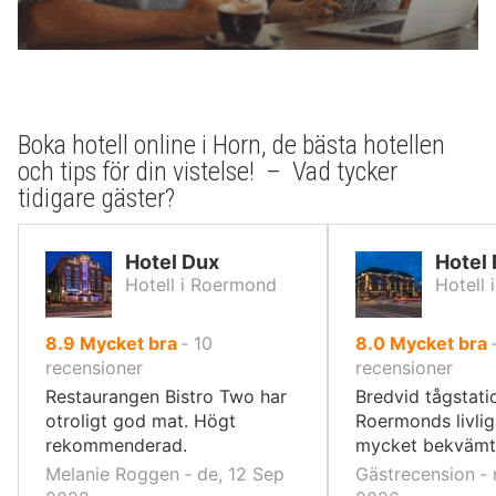
Boka hotell online i Horn, de bästa hotellen
och tips för din vistelse! – Vad tycker
tidigare gäster?
Hotel Dux
Hotel
Hotell i Roermond
Hotell
av
av
8.9
Mycket bra
‐
10
8.0
Mycket bra
10,
10,
recensioner
recensioner
Restaurangen Bistro Two har
Bredvid tågstati
otroligt god mat. Högt
Roermonds livlig
rekommenderad.
mycket bekvämt 
Melanie Roggen ‐ de, 12 Sep
Gästrecension ‐ 