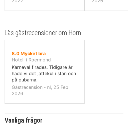
2022
2026
Läs gästrecensioner om Horn
av
8.0
Mycket bra
10,
Hotell i Roermond
Karneval firades. Tidigare år
hade vi det jättekul i stan och
på pubarna.
Gästrecension ‐ nl, 25 Feb
2026
Vanliga frågor