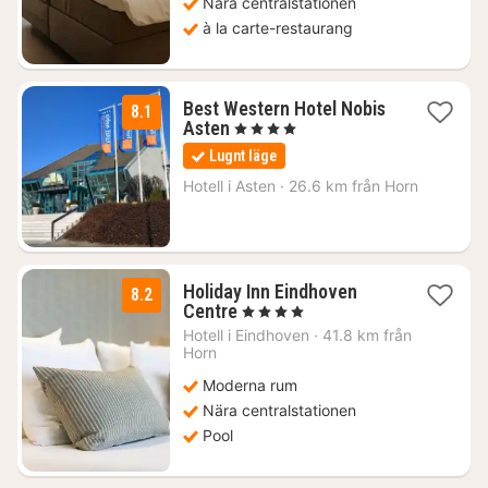
Nära centralstationen
à la carte-restaurang
Best Western Hotel Nobis
8.1
1
Asten
, 4 Stjärnor
natt
Lugnt läge
från
1262
Hotell i
Asten
·
26.6 km från Horn
kr.
Holiday Inn Eindhoven
8.2
2
Centre
, 4 Stjärnor
nätter
Hotell i
Eindhoven
·
41.8 km från
för
Horn
1471
Moderna rum
kr.
Nära centralstationen
Pool