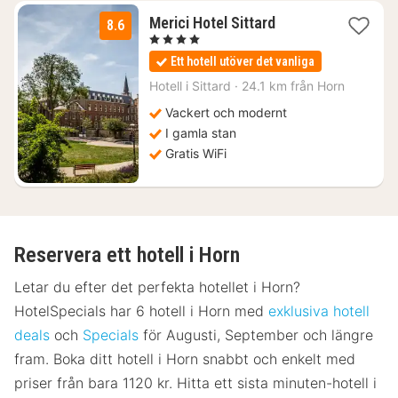
1
Merici Hotel Sittard
8.6
natt
, 4 Stjärnor
från
Ett hotell utöver det vanliga
1322
kr.
Hotell i
Sittard
·
24.1 km från Horn
Vackert och modernt
I gamla stan
Gratis WiFi
Reservera ett hotell i Horn
Letar du efter det perfekta hotellet i Horn?
HotelSpecials har 6 hotell i Horn med
exklusiva hotell
deals
och
Specials
för Augusti, September och längre
fram. Boka ditt hotell i Horn snabbt och enkelt med
priser från bara 1120 kr. Hitta ett sista minuten-hotell i