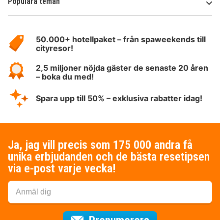
Populära teman
Om
HotelSpecials
50.000+ hotellpaket – från spaweekends till
cityresor!
2,5 miljoner nöjda gäster de senaste 20 åren
– boka du med!
Spara upp till 50% – exklusiva rabatter idag!
Ja, jag vill precis som 175 000 andra få
unika erbjudanden och de bästa resetipsen
via e-post varje vecka!