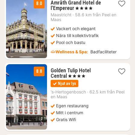
Amrâth Grand Hotel de
8.0
1
l'Empereur
, 4 Stjärnor
natt
Maastricht
·
58.6 km från Peel en
från
Maas
1962
Vackert och elegant
kr.
Nära till kollektivtrafik
Pool och bastu
Wellness & Spa:
Badfaciliteter
Golden Tulip Hotel
8.8
1
Central
, 4 Stjärnor
natt
Njut av lyx
från
3607
's-Hertogenbosch
·
62.5 km från Peel
en Maas
kr.
Egen restaurang
Mitt i centrum
Gratis Wifi