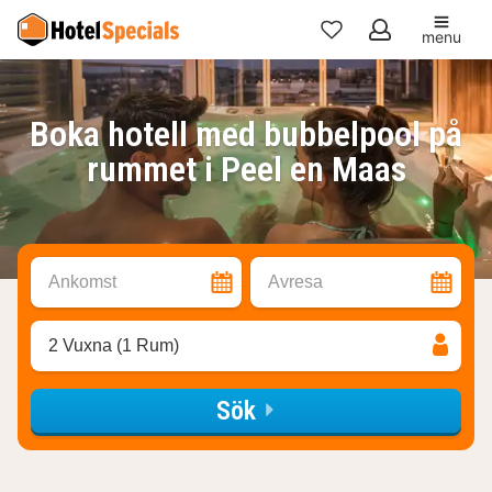
menu
Mina
favoriter
Boka hotell med bubbelpool på
rummet i Peel en Maas
Ankomst
Avresa
2 Vuxna (1 Rum)
Sök