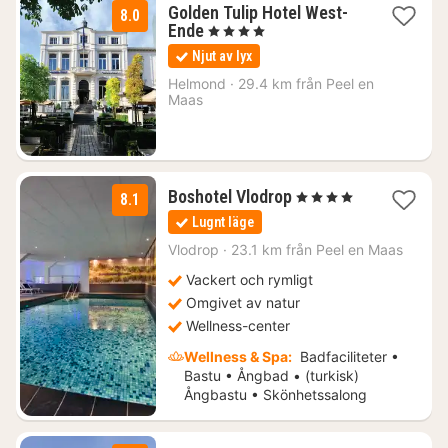
Golden Tulip Hotel West-
8.0
1
Ende
, 4 Stjärnor
natt
Njut av lyx
från
1782
Helmond
·
29.4 km från Peel en
Maas
kr.
1
Boshotel Vlodrop
, 4 Stjärnor
8.1
natt
Lugnt läge
från
2006
Vlodrop
·
23.1 km från Peel en Maas
kr.
Vackert och rymligt
Omgivet av natur
Wellness-center
Wellness & Spa:
Badfaciliteter •
Bastu • Ångbad • (turkisk)
Ångbastu • Skönhetssalong