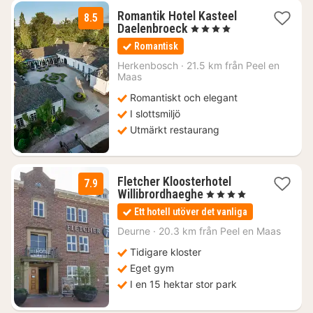
Romantik Hotel Kasteel
8.5
1
Daelenbroeck
, 4 Stjärnor
natt
Romantisk
från
2445
Herkenbosch
·
21.5 km från Peel en
Maas
kr.
Romantiskt och elegant
I slottsmiljö
Utmärkt restaurang
Fletcher Kloosterhotel
7.9
1
Willibrordhaeghe
, 4 Stjärnor
natt
Ett hotell utöver det vanliga
från
1480
Deurne
·
20.3 km från Peel en Maas
kr.
Tidigare kloster
Eget gym
I en 15 hektar stor park