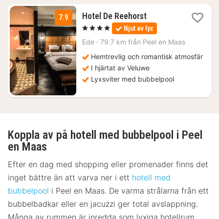
1
Hotel De Reehorst
7.9
natt
, 4 Stjärnor
Njut av lyx
från
2219
Ede
·
79.7 km från Peel en Maas
kr.
Hemtrevlig och romantisk atmosfär
I hjärtat av Veluwe
Lyxsviter med bubbelpool
Koppla av på hotell med bubbelpool i Peel
en Maas
Efter en dag med shopping eller promenader finns det
inget bättre än att varva ner i ett
hotell med
bubbelpool
i Peel en Maas. De varma strålarna från ett
bubbelbadkar eller en jacuzzi ger total avslappning.
Många av rummen är inredda som lyxiga hotellrum