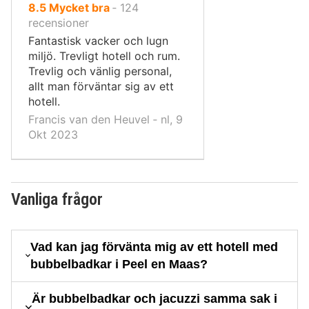
av
8.5
Mycket bra
‐
124
10,
recensioner
Fantastisk vacker och lugn
miljö. Trevligt hotell och rum.
Trevlig och vänlig personal,
allt man förväntar sig av ett
hotell.
Francis van den Heuvel ‐ nl, 9
Okt 2023
Vanliga frågor
Vad kan jag förvänta mig av ett hotell med
bubbelbadkar i Peel en Maas?
Är bubbelbadkar och jacuzzi samma sak i