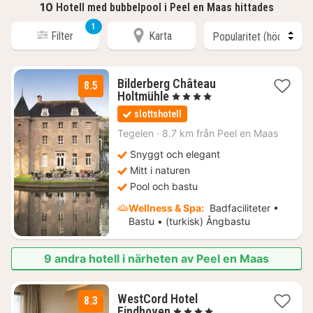
10
Hotell med bubbelpool i Peel en Maas hittades
1
Filter
Karta
Bilderberg Château
8.5
1
Holtmühle
, 4 Stjärnor
natt
slottshotell
från
1364
Tegelen
·
8.7 km från Peel en Maas
kr.
Snyggt och elegant
Mitt i naturen
Pool och bastu
Wellness & Spa:
Badfaciliteter •
Bastu • (turkisk) Ångbastu
9 andra hotell i närheten av Peel en Maas
WestCord Hotel
8.3
1
Eindhoven
, 4 Stjärnor