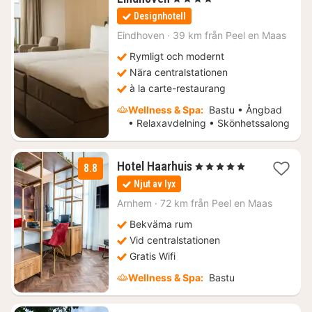
natt
Designhotell
från
1623
Eindhoven
·
39 km från Peel en Maas
kr.
Rymligt och modernt
Nära centralstationen
à la carte-restaurang
Wellness & Spa:
Bastu • Ångbad
• Relaxavdelning • Skönhetssalong
1
Hotel Haarhuis
, 5 Stjärnor
8.8
natt
Njut av lyx
från
3025
Arnhem
·
72 km från Peel en Maas
kr.
Bekväma rum
Vid centralstationen
Gratis Wifi
Wellness & Spa:
Bastu