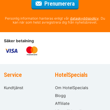
för nyhetsbrev
Prenumerera
Personlig information hanteras enligt vår
dataskyddspolicy
. Du
kan när som helst avregistrera dig från nyhetsbrevet.
Säker betalning
Service
HotelSpecials
Kundtjänst
Om HotelSpecials
Blogg
Affiliate