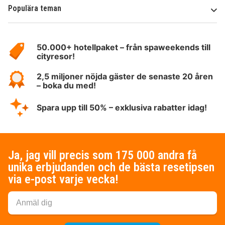
Populära teman
Om
HotelSpecials
50.000+ hotellpaket – från spaweekends till
cityresor!
2,5 miljoner nöjda gäster de senaste 20 åren
– boka du med!
Spara upp till 50% – exklusiva rabatter idag!
Ja, jag vill precis som 175 000 andra få
unika erbjudanden och de bästa resetipsen
via e-post varje vecka!