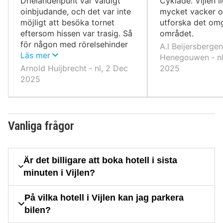
Drielandenpunt var väldigt
Cyklade. Vijlen l
oinbjudande, och det var inte
mycket vacker o
möjligt att besöka tornet
utforska det om
eftersom hissen var trasig. Så
området.
för någon med rörelsehinder
A.l Beijersberge
var det inte ett alternativ.
Läs mer
Henegouwen ‐ nl
Arnold Huijbrecht ‐ nl, 2 Dec
2025
2025
Vanliga frågor
Är det billigare att boka hotell i sista
minuten i Vijlen?
På vilka hotell i Vijlen kan jag parkera
bilen?