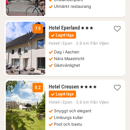
Utmärkt restaurang
1
Hotel Eperland
, 3 Stjärnor
7.9
natt
Lugnt läge
från
1798
Hotell i
Epen
·
3.9 km från Vijlen
kr.
Dag i Aachen
Nära Maastricht
Gästvänlighet
1
Hotel Creusen
, 4 Stjärnor
8.2
natt
Lugnt läge
från
2094
Hotell i
Epen
·
3.9 km från Vijlen
kr.
Snyggt och elegant
Limburgs kullar
Pool och bastu