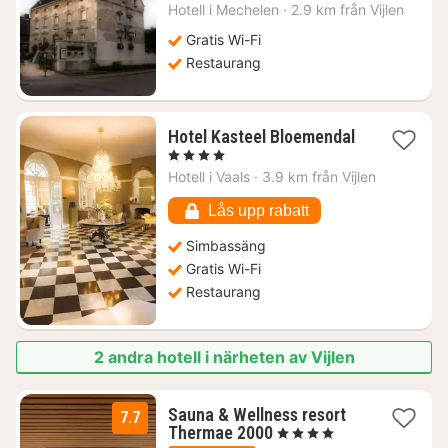
från
Hotell i
Mechelen
·
2.9 km från Vijlen
1403
kr.
Gratis Wi-Fi
Restaurang
Hotel Kasteel Bloemendal
1
, 4 Stjärnor
natt
Hotell i
Vaals
·
3.9 km från Vijlen
från
1494
Lås upp rabatt
kr.
Simbassäng
Gratis Wi-Fi
Restaurang
2 andra hotell i närheten av Vijlen
Sauna & Wellness resort
7.7
1
Thermae 2000
, 4 Stjärnor