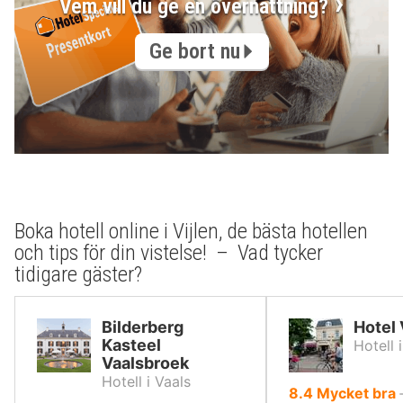
Vem vill du ge en övernattning?
Ge bort nu
Boka hotell online i Vijlen, de bästa hotellen
och tips för din vistelse! – Vad tycker
tidigare gäster?
Bilderberg
Hotel 
Kasteel
Hotell i
Vaalsbroek
Hotell i Vaals
av
8.4
Mycket bra