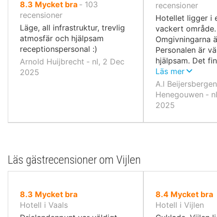
av
8.3
Mycket bra
‐
103
10,
recensioner
10,
recensioner
Hotellet ligger i
Läge, all infrastruktur, trevlig
vackert område.
atmosfär och hjälpsam
Omgivningarna är
receptionspersonal :)
Personalen är vä
hjälpsam. Det fi
Arnold Huijbrecht ‐ nl, 2 Dec
terrass.
Läs mer
2025
A.l Beijersberge
Henegouwen ‐ nl
2025
Läs gästrecensioner om Vijlen
av
av
8.3
Mycket bra
8.4
Mycket bra
10,
10,
Hotell i Vaals
Hotell i Vijlen