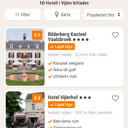
10
Hotell i Vijlen hittades
Filter
Karta
Bilderberg Kasteel
8.3
1
Vaalsbroek
, 4 Stjärnor
natt
Lugnt läge
från
1225
Hotell i
Vaals
·
3.3 km från Vijlen
kr.
Klassisk elegans
Nära till golf
Utmärkt mat
1
Hotel Vijlerhof
, 3 Stjärnor
8.4
natt
Lugnt läge
från
987
Hotell i
Vijlen
·
300 m från centrum
kr.
Bekväma rum
Drielandenpunt