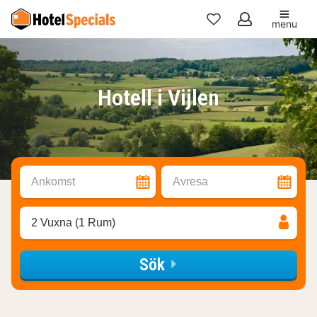
menu
Mina
favoriter
Hotell i Vijlen
Ankomst
Avresa
2 Vuxna (1 Rum)
Sök