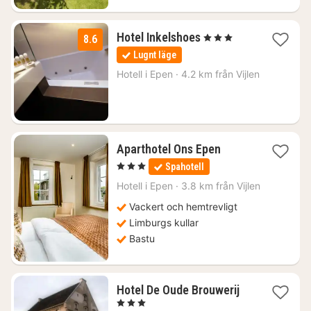
2
Hotel Inkelshoes
, 3 Stjärnor
8.6
nätter
Lugnt läge
för
1831
Hotell i
Epen
·
4.2 km från Vijlen
kr.
2
Aparthotel Ons Epen
nätter
, 3 Stjärnor
Spahotell
för
2297
Hotell i
Epen
·
3.8 km från Vijlen
kr.
Vackert och hemtrevligt
Limburgs kullar
Bastu
1
Hotel De Oude Brouwerij
natt
, 3 Stjärnor