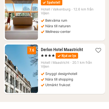
natt
Spahotell
från
3034
Hotell i
Valkenburg
·
12.6 km från
Vijlen
kr.
Bekväma rum
Nära till naturen
Wellness-center
1
Derlon Hotel Maastricht
7.6
natt
, 4 Stjärnor
Njut av lyx
från
1738
Hotell i
Maastricht
·
20.1 km från
Vijlen
kr.
Snyggt designhotell
Nära till shopping
Utmärkt frukost