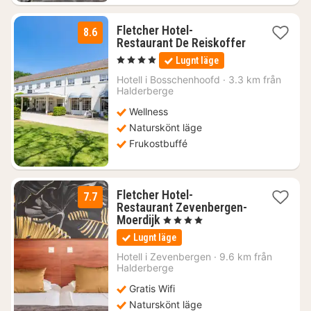
Fletcher Hotel-
8.6
Restaurant De Reiskoffer
1
, 4 Stjärnor
Lugnt läge
natt
från
Hotell i
Bosschenhoofd
·
3.3 km från
878
Halderberge
kr.
Wellness
Naturskönt läge
Frukostbuffé
Fletcher Hotel-
7.7
Restaurant Zevenbergen-
1
Moerdijk
, 4 Stjärnor
natt
Lugnt läge
från
988
Hotell i
Zevenbergen
·
9.6 km från
Halderberge
kr.
Gratis Wifi
Naturskönt läge