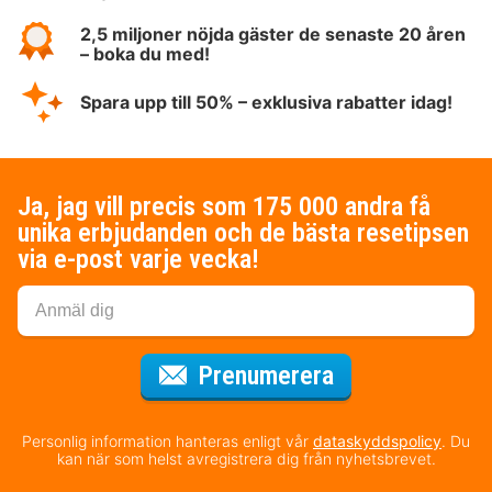
2,5 miljoner nöjda gäster de senaste 20 åren
– boka du med!
Spara upp till 50% – exklusiva rabatter idag!
Ja, jag vill precis som 175 000 andra få
unika erbjudanden och de bästa resetipsen
via e-post varje vecka!
för nyhetsbrev
Prenumerera
Personlig information hanteras enligt vår
dataskyddspolicy
. Du
kan när som helst avregistrera dig från nyhetsbrevet.