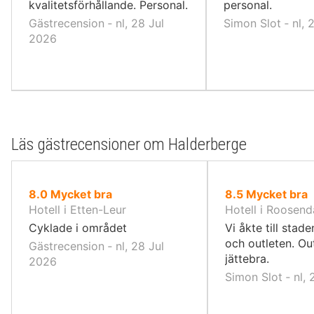
kvalitetsförhållande. Personal.
personal.
Gästrecension ‐ nl, 28 Jul
Simon Slot ‐ nl,
2026
Läs gästrecensioner om Halderberge
av
av
8.0
Mycket bra
8.5
Mycket bra
10,
10,
Hotell i Etten-Leur
Hotell i Roosend
Cyklade i området
Vi åkte till stad
och outleten. Ou
Gästrecension ‐ nl, 28 Jul
jättebra.
2026
Simon Slot ‐ nl,