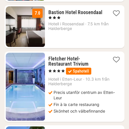
Bastion Hotel Roosendaal
7.0
1
, 3 Stjärnor
natt
Hotell i
Roosendaal
·
7.5 km från
från
Halderberge
924
kr.
Fletcher Hotel-
1
Restaurant Trivium
natt
, 4 Stjärnor
Spahotell
från
1032
Hotell i
Etten-Leur
·
10.3 km från
Halderberge
kr.
Precis utanför centrum av Etten-
Leur
Fin à la carte restaurang
Skönhet och välbefinnande