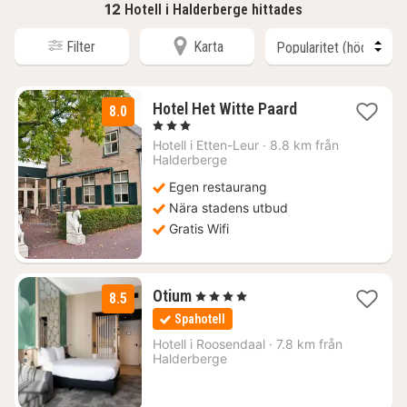
12
Hotell i Halderberge hittades
Filter
Karta
3
Hotel Het Witte Paard
8.0
nätter
, 3 Stjärnor
för
Hotell i
Etten-Leur
·
8.8 km från
942
Halderberge
kr.
Egen restaurang
Nära stadens utbud
Gratis Wifi
1
Otium
, 4 Stjärnor
8.5
natt
Spahotell
från
1154
Hotell i
Roosendaal
·
7.8 km från
Halderberge
kr.