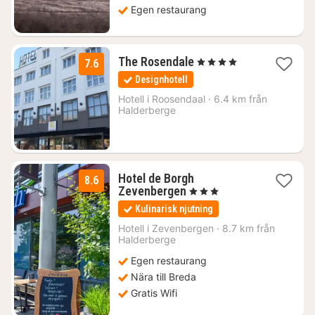
Egen restaurang
1
The Rosendale
, 4 Stjärnor
7.6
natt
Designhotell
från
1202
Hotell i
Roosendaal
·
6.4 km från
Halderberge
kr.
Hotel de Borgh
8.6
1
Zevenbergen
, 3 Stjärnor
natt
Kulinarisk njutning
från
1102
Hotell i
Zevenbergen
·
8.7 km från
Halderberge
kr.
Egen restaurang
Nära till Breda
Gratis Wifi