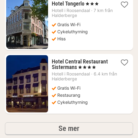
1
Hotel Tongerlo
, 3 Stjärnor
natt
Hotell i
Roosendaal
·
7 km från
från
Halderberge
892
Gratis Wi-Fi
kr.
Cykeluthyrning
Hiss
Hotel Central Restaurant
1
Sistermans
, 4 Stjärnor
natt
Hotell i
Roosendaal
·
6.4 km från
från
Halderberge
1320
Gratis Wi-Fi
kr.
Restaurang
Cykeluthyrning
hotell och boenden
Se mer