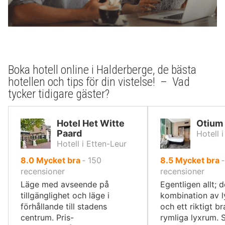
Boka hotell online i Halderberge, de bästa
hotellen och tips för din vistelse! – Vad
tycker tidigare gäster?
Hotel Het Witte
Otium
Paard
Hotell 
Hotell i Etten-Leur
av
av
8.0
Mycket bra
‐
150
8.5
Mycket bra
10,
10,
recensioner
recensioner
Läge med avseende på
Egentligen allt; d
tillgänglighet och läge i
kombination av ly
förhållande till stadens
och ett riktigt b
centrum. Pris-
rymliga lyxrum. 