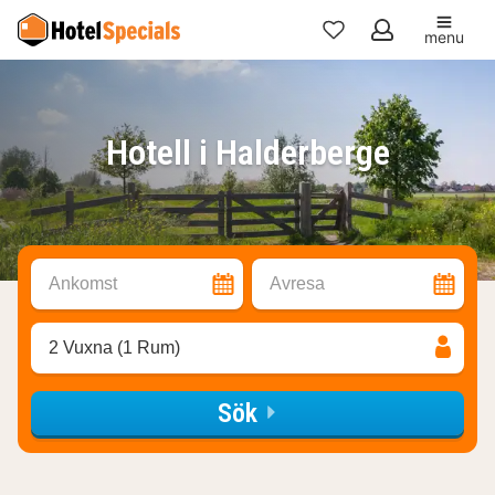
menu
Mina
favoriter
Hotell i Halderberge
Ankomst
Avresa
2 Vuxna (1 Rum)
Sök