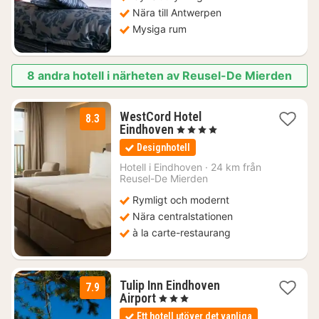
Nära till Antwerpen
Mysiga rum
8 andra hotell i närheten av Reusel-De Mierden
WestCord Hotel
8.3
1
Eindhoven
, 4 Stjärnor
natt
Designhotell
från
1327
Hotell i
Eindhoven
·
24 km från
Reusel-De Mierden
kr.
Rymligt och modernt
Nära centralstationen
à la carte-restaurang
Tulip Inn Eindhoven
7.9
1
Airport
, 3 Stjärnor
natt
Ett hotell utöver det vanliga