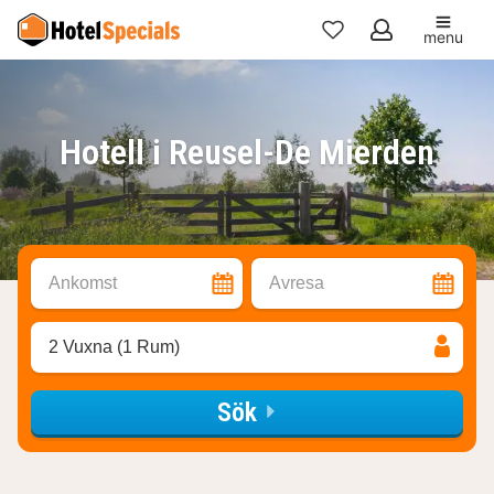
menu
Mina
favoriter
Hotell i Reusel-De Mierden
Ankomst
Avresa
2 Vuxna (1 Rum)
Sök