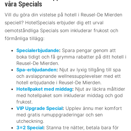
våra Specials
Vill du göra din vistelse på hotell i Reusel-De Mierden
speciell? HotelSpecials erbjuder dig ett urval
oemotståndliga Specials som inkluderar frukost och
förmånliga tillägg:
Specialerbjudande
:
Spara pengar genom att
boka tidigt och få grymma rabatter på ditt hotell i
Reusel-De Mierden.
Spa-erbjudanden
:
Njut av lyxig tillgång till spa
och avslappnande wellnessupplevelser med ett
hotell erbjudande i Reusel-De Mierden.
Hotellpaket med middag
:
Njut av läckra måltider
med hotellpaket som inkluderar middag och god
frukost.
VIP Upgrade Special
:
Upplev ännu mer komfort
med gratis rumuppgraderingar och sen
utcheckning.
3=2 Special
:
Stanna tre nätter, betala bara för