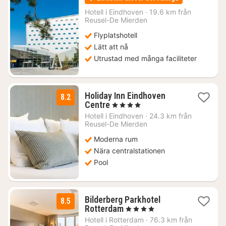
från
1369
Hotell i
Eindhoven
·
19.6 km från
Reusel-De Mierden
kr.
Flyplatshotell
Lätt att nå
Utrustad med många faciliteter
Holiday Inn Eindhoven
8.2
2
Centre
, 4 Stjärnor
nätter
Hotell i
Eindhoven
·
24.3 km från
för
Reusel-De Mierden
1469
Moderna rum
kr.
Nära centralstationen
Pool
Bilderberg Parkhotel
8.5
1
Rotterdam
, 4 Stjärnor
natt
Hotell i
Rotterdam
·
76.3 km från