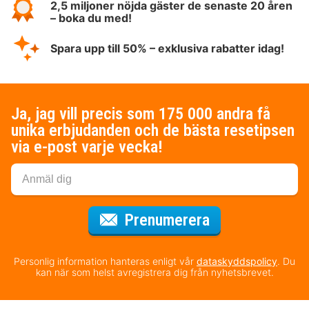
2,5 miljoner nöjda gäster de senaste 20 åren
– boka du med!
Spara upp till 50% – exklusiva rabatter idag!
Ja, jag vill precis som 175 000 andra få
unika erbjudanden och de bästa resetipsen
via e-post varje vecka!
för nyhetsbrev
Prenumerera
Personlig information hanteras enligt vår
dataskyddspolicy
. Du
kan när som helst avregistrera dig från nyhetsbrevet.