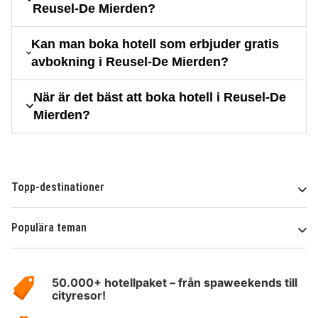
Reusel-De Mierden?
Kan man boka hotell som erbjuder gratis
avbokning i Reusel-De Mierden?
När är det bäst att boka hotell i Reusel-De
Mierden?
Topp-destinationer
Populära teman
Om
HotelSpecials
50.000+ hotellpaket – från spaweekends till
cityresor!