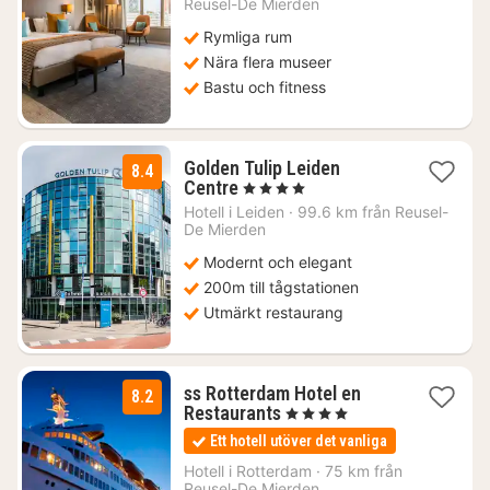
från
Reusel-De Mierden
1124
Rymliga rum
kr.
Nära flera museer
Bastu och fitness
Golden Tulip Leiden
8.4
1
Centre
, 4 Stjärnor
natt
Hotell i
Leiden
·
99.6 km från Reusel-
från
De Mierden
1336
Modernt och elegant
kr.
200m till tågstationen
Utmärkt restaurang
ss Rotterdam Hotel en
8.2
1
Restaurants
, 4 Stjärnor
natt
Ett hotell utöver det vanliga
från
842
Hotell i
Rotterdam
·
75 km från
Reusel-De Mierden