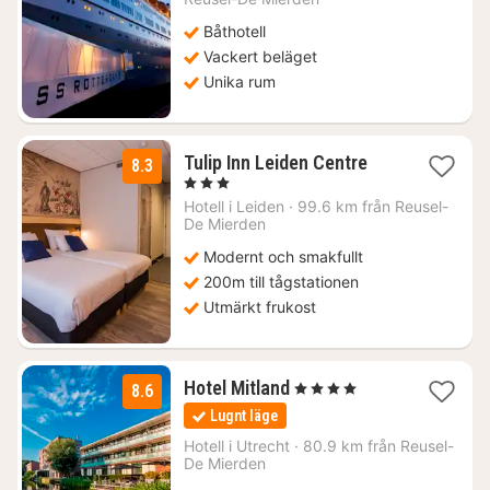
kr.
Båthotell
Vackert beläget
Unika rum
1
Tulip Inn Leiden Centre
8.3
natt
, 3 Stjärnor
från
Hotell i
Leiden
·
99.6 km från Reusel-
1238
De Mierden
kr.
Modernt och smakfullt
200m till tågstationen
Utmärkt frukost
1
Hotel Mitland
, 4 Stjärnor
8.6
natt
Lugnt läge
från
1242
Hotell i
Utrecht
·
80.9 km från Reusel-
De Mierden
kr.