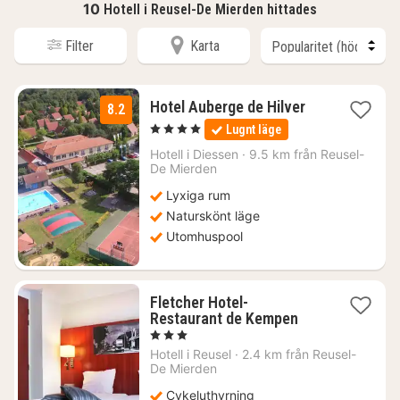
10
Hotell i Reusel-De Mierden hittades
Filter
Karta
1
Hotel Auberge de Hilver
8.2
natt
, 4 Stjärnor
Lugnt läge
från
1474
Hotell i
Diessen
·
9.5 km från Reusel-
De Mierden
kr.
Lyxiga rum
Naturskönt läge
Utomhuspool
Fletcher Hotel-
1
Restaurant de Kempen
natt
, 3 Stjärnor
från
Hotell i
Reusel
·
2.4 km från Reusel-
702
De Mierden
kr.
Cykeluthyrning