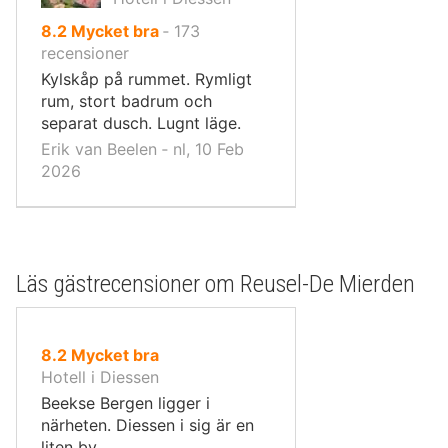
av
8.2
Mycket bra
‐
173
10,
recensioner
Kylskåp på rummet. Rymligt
rum, stort badrum och
separat dusch. Lugnt läge.
Erik van Beelen ‐ nl, 10 Feb
2026
Läs gästrecensioner om Reusel-De Mierden
av
8.2
Mycket bra
10,
Hotell i Diessen
Beekse Bergen ligger i
närheten. Diessen i sig är en
liten by.