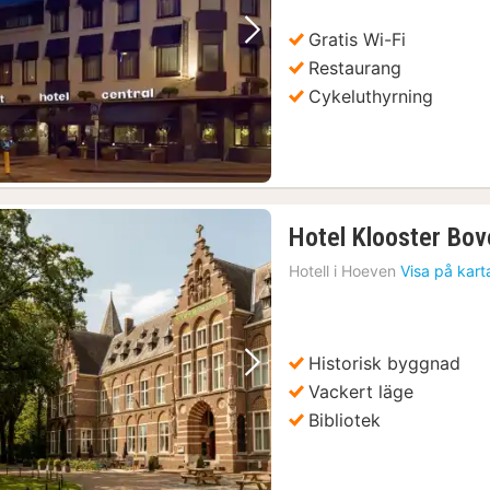
Gratis Wi-Fi
Föregående bild
Nästa bild
Restaurang
Cykeluthyrning
Hotel Klooster Bo
Hotell i
Hoeven
Visa på kart
Historisk byggnad
Föregående bild
Nästa bild
Vackert läge
Bibliotek