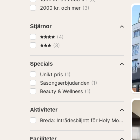
2000 kr. och mer
(3)
Stjärnor
4 Stjärnor
(4)
3 Stjärnor
(3)
Specials
Unikt pris
(1)
Säsongserbjudanden
(1)
Beauty & Wellness
(1)
Aktiviteter
Breda: Inträdesbiljett för Holy Moly Trip
(
Faciliteter