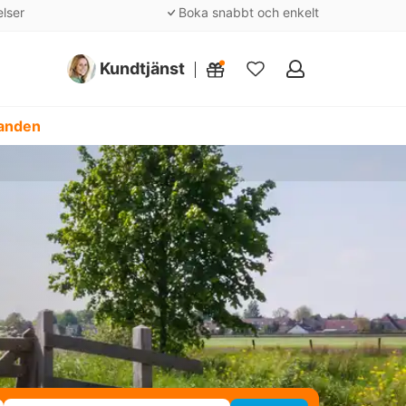
elser
Boka snabbt och enkelt
Kundtjänst
Mina
favoriter
danden