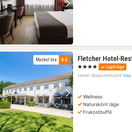
Föregående bild
Nästa bild
Fletcher Hotel-Res
Mycket bra
8.6
, 4 Stjärnor
Lugnt läge
Hotell i
Bosschenhoofd
Visa
Wellness
Föregående bild
Nästa bild
Naturskönt läge
Frukostbuffé