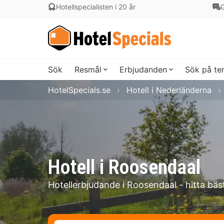
Hotellspecialisten i 20 år
G
Sök
Resmål
Erbjudanden
Sök på t
HotelSpecials.se
Hotell i Nederländerna
Hotell i Roosendaal
Hotellerbjudande i Roosendaal - hitta bäs