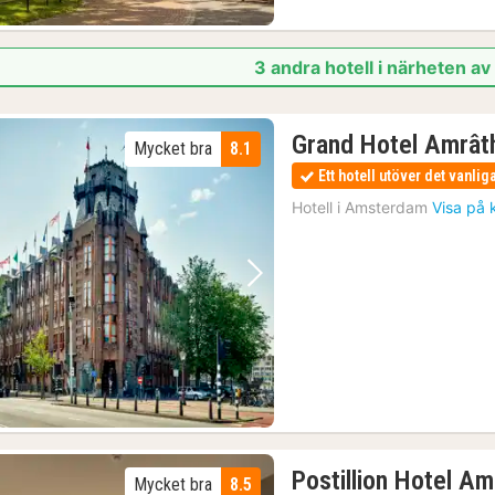
3 andra hotell i närheten a
Grand Hotel Amrâ
Mycket bra
8.1
Ett hotell utöver det vanlig
Hotell i
Amsterdam
Visa på 
Föregående bild
Nästa bild
Postillion Hotel A
Mycket bra
8.5