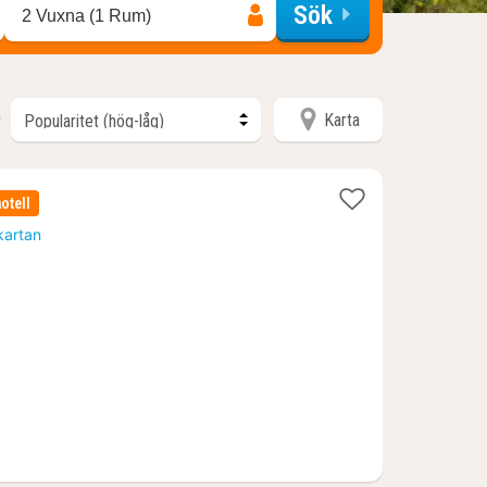
Sök
2 Vuxna (1 Rum)
Karta
r
otell
kartan