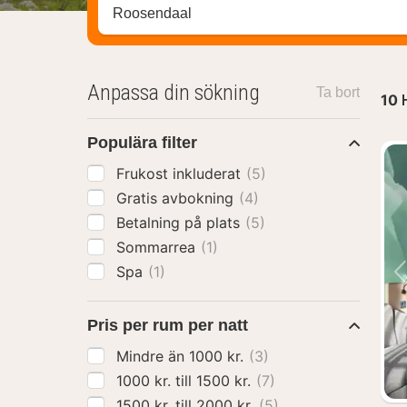
Sök efter hotell, område eller stad
Anpassa din sökning
Ta bort
10
Populära filter
Frukost inkluderat
(5)
Gratis avbokning
(4)
Betalning på plats
(5)
Sommarrea
(1)
Spa
(1)
Pris per rum per natt
Mindre än 1000 kr.
(3)
1000 kr. till 1500 kr.
(7)
1500 kr. till 2000 kr.
(5)