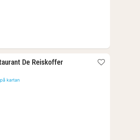
1
taurant De Reiskoffer
natt
från
 på kartan
877
kr.