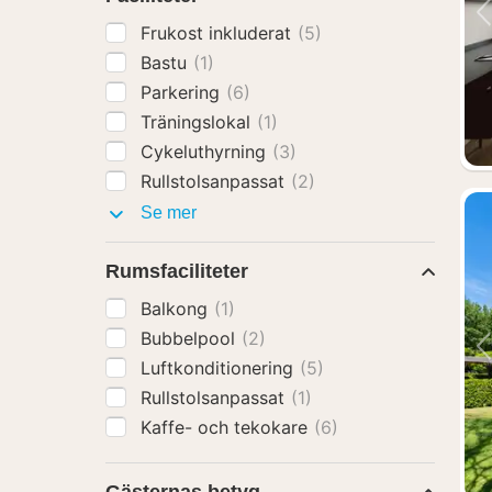
Frukost inkluderat
(5)
Bastu
(1)
Parkering
(6)
Träningslokal
(1)
Cykeluthyrning
(3)
Rullstolsanpassat
(2)
Faciliteter
Se mer
Rumsfaciliteter
Balkong
(1)
Bubbelpool
(2)
Luftkonditionering
(5)
Rullstolsanpassat
(1)
Kaffe- och tekokare
(6)