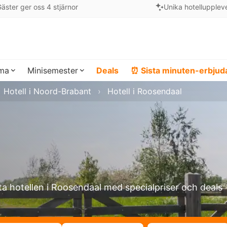
äster ger oss 4 stjärnor
Unika hotellupplev
ema
Minisemester
Deals
⏰ Sista minuten-erbju
Hotell i Noord-Brabant
Hotell i Roosendaal
ta hotellen i Roosendaal med specialpriser och deals