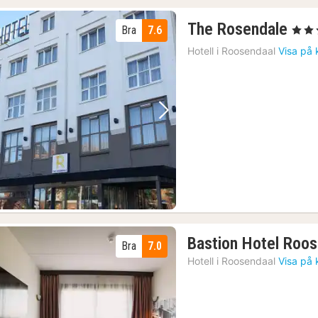
1
The Rosendale
Bra
7.6
, 4 Stj
nat
Hotell i
Roosendaal
Visa på 
frå
120
kr.
Föregående bild
Nästa bild
Bastion Hotel Roo
Bra
7.0
Hotell i
Roosendaal
Visa på 
5)