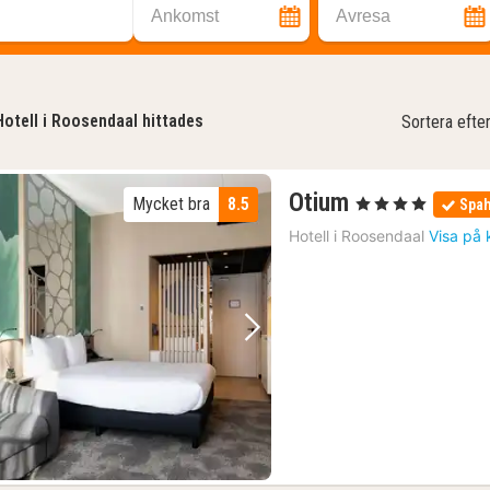
Ankomst
Avresa
Hotell i Roosendaal hittades
Sortera efte
1
Otium
Mycket bra
8.5
, 4 Stjärnor
Spah
natt
Hotell i
Roosendaal
Visa på 
från
1153
kr.
Föregående bild
Nästa bild