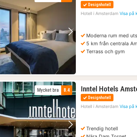
Designhotell
Hotell i
Amsterdam
Visa på 
Moderna rum med uts
Föregående bild
Nästa bild
5 km från centrala A
Terrass och gym
Inntel Hotels Ams
Mycket bra
8.4
Designhotell
Hotell i
Amsterdam
Visa på 
Trendig hotell
Föregående bild
Nästa bild
Nära Dam Torget