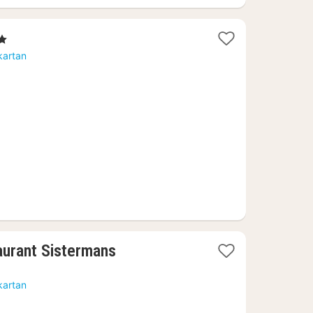
ärnor
kartan
1
aurant Sistermans
natt
från
kartan
1319