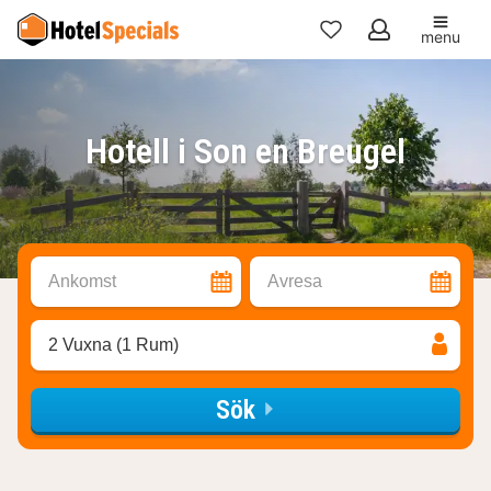
menu
Mina
favoriter
Hotell i Son en Breugel
Ankomst
Avresa
2 Vuxna (1 Rum)
Sök