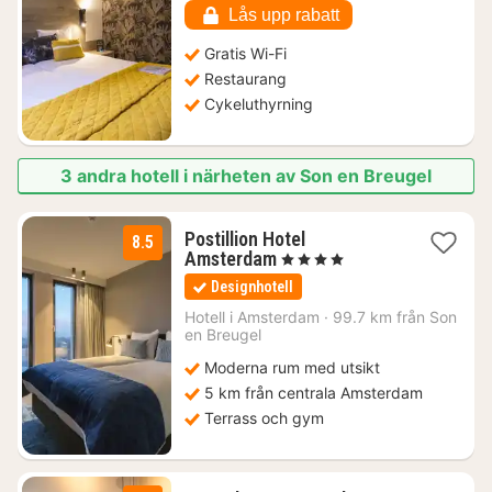
kr.
Lås upp rabatt
Gratis Wi-Fi
Restaurang
Cykeluthyrning
3 andra hotell i närheten av Son en Breugel
Postillion Hotel
8.5
1
Amsterdam
, 4 Stjärnor
natt
Designhotell
från
1221
Hotell i
Amsterdam
·
99.7 km från Son
en Breugel
kr.
Moderna rum med utsikt
5 km från centrala Amsterdam
Terrass och gym