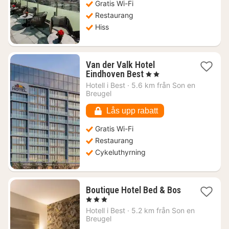
Gratis Wi-Fi
Restaurang
Hiss
Van der Valk Hotel
1
Eindhoven Best
, 2 Stjärnor
natt
Hotell i
Best
·
5.6 km från Son en
från
Breugel
1492
kr.
Lås upp rabatt
Gratis Wi-Fi
Restaurang
Cykeluthyrning
Boutique Hotel Bed & Bos
1
, 3 Stjärnor
natt
Hotell i
Best
·
5.2 km från Son en
från
Breugel
1148