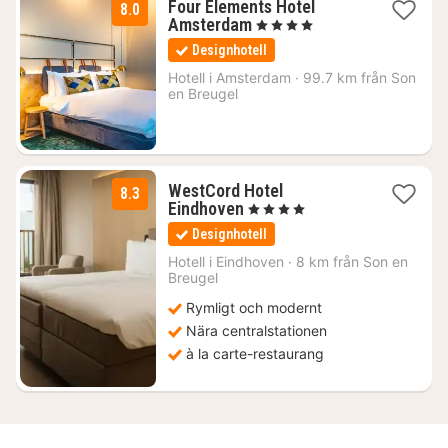
Four Elements Hotel
8.0
1
Amsterdam
, 4 Stjärnor
natt
Designhotell
från
1055
Hotell i
Amsterdam
·
99.7 km från Son
en Breugel
kr.
WestCord Hotel
8.3
1
Eindhoven
, 4 Stjärnor
natt
Designhotell
från
1328
Hotell i
Eindhoven
·
8 km från Son en
Breugel
kr.
Rymligt och modernt
Nära centralstationen
à la carte-restaurang