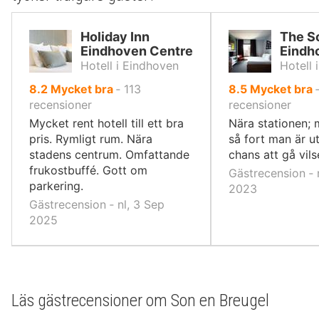
Holiday Inn
The S
Eindhoven Centre
Eindh
Hotell i Eindhoven
Hotell 
av
av
8.2
Mycket bra
‐
113
8.5
Mycket bra
10,
10,
recensioner
recensioner
Mycket rent hotell till ett bra
Nära stationen; 
pris. Rymligt rum. Nära
så fort man är ut
stadens centrum. Omfattande
chans att gå vils
frukostbuffé. Gott om
Gästrecension ‐ 
parkering.
2023
Gästrecension ‐ nl, 3 Sep
2025
Läs gästrecensioner om Son en Breugel