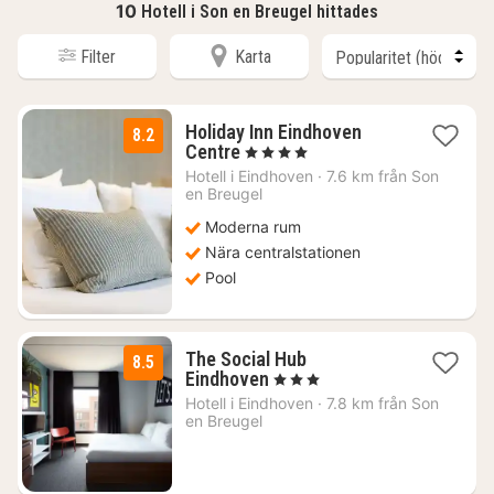
10
Hotell i Son en Breugel hittades
Filter
Karta
Holiday Inn Eindhoven
8.2
2
Centre
, 4 Stjärnor
nätter
Hotell i
Eindhoven
·
7.6 km från Son
för
en Breugel
1469
Moderna rum
kr.
Nära centralstationen
Pool
The Social Hub
8.5
1
Eindhoven
, 3 Stjärnor
natt
Hotell i
Eindhoven
·
7.8 km från Son
från
en Breugel
1102
kr.