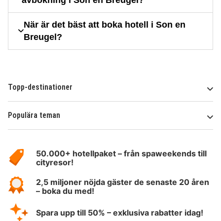
När är det bäst att boka hotell i Son en
Breugel?
Topp-destinationer
Populära teman
Om
HotelSpecials
50.000+ hotellpaket – från spaweekends till
cityresor!
2,5 miljoner nöjda gäster de senaste 20 åren
– boka du med!
Spara upp till 50% – exklusiva rabatter idag!