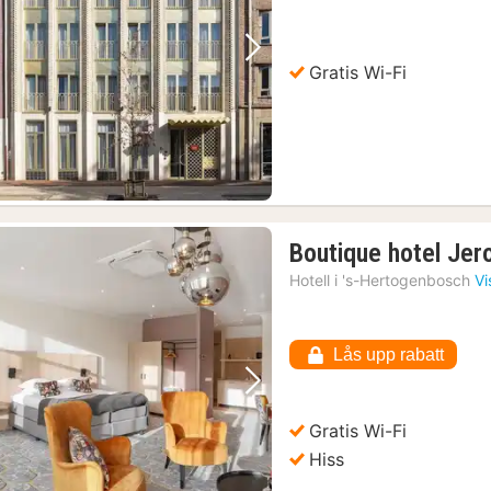
Föregående bild
Nästa bild
Gratis Wi-Fi
Boutique hotel Jer
Hotell i
's-Hertogenbosch
Vi
Lås upp rabatt
Föregående bild
Nästa bild
Gratis Wi-Fi
Hiss