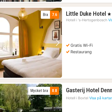
1
Little Duke Hotel
, 3
Bra
7.6
n
Hotell i
's-Hertogenbosch
Vi
f
8
kr
Gratis Wi-Fi
Föregående bild
Nästa bild
Restaurang
Gasterij Hotel Den
Mycket bra
8.8
Hotell i
Boxtel
Visa på karta