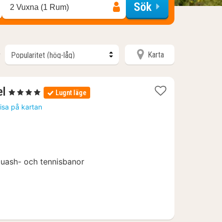
Sök
2 Vuxna (1 Rum)
Karta
r
1
el
, 4 Stjärnor
Lugnt läge
natt
isa på kartan
från
1384
kr.
quash- och tennisbanor