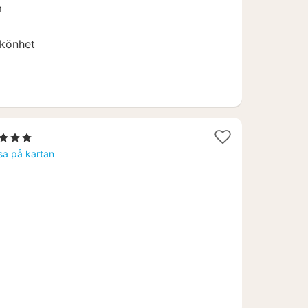
m
skönhet
Stjärnor
tt
sa på kartan
ån
659
.