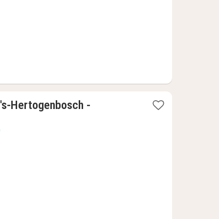
kr.
 's-Hertogenbosch -
n