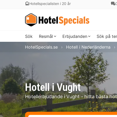
Hotellspecialisten i 20 år
G
Sök
Resmål
Erbjudanden
Sök på t
HotelSpecials.se
Hotell i Nederländerna
Hotell i Vught
Hotellerbjudande i Vught - hitta bästa hot