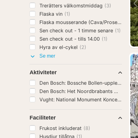
Trerätters välkomstmiddag
(3)
Flaska vin
(1)
Flaska mousserande (Cava/Prosecco)
(1)
Sen check out - 1 timme senare
(1)
Sen check out - tills 14.00
(1)
Hyra av el-cykel
(2)
Hotelltillägg
Se mer
Aktiviteter
Den Bosch: Bossche Bollen-upplevelse
(7)
Den Bosch: Het Noordbrabants Museum In
Faciliteter
Frukost inkluderat
(8)
Husdjur tillåtna
(1)