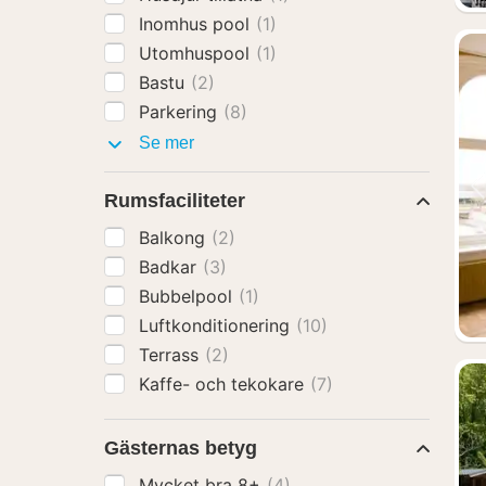
Inomhus pool
(1)
Utomhuspool
(1)
Bastu
(2)
Parkering
(8)
Faciliteter
Se mer
Rumsfaciliteter
Balkong
(2)
Badkar
(3)
Bubbelpool
(1)
Luftkonditionering
(10)
Terrass
(2)
Kaffe- och tekokare
(7)
Gästernas betyg
Mycket bra 8+
(4)