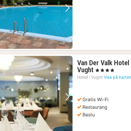
Föregående bild
Nästa bild
Van Der Valk Hotel
1
Vught
, 4 Stjärnor
natt
Hotell i
Vught
Visa på karta
från
996
kr.
Gratis Wi-Fi
Föregående bild
Nästa bild
Restaurang
Bastu