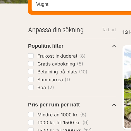
Sök efter hotell, område eller stad
Anpassa din sökning
Ta bort
13
Populära filter
Frukost inkluderat
(8)
Gratis avbokning
(5)
Betalning på plats
(10)
Sommarrea
(1)
Spa
(2)
Pris per rum per natt
Mindre än 1000 kr.
(5)
1000 kr. till 1500 kr.
(9)
1500 kr. till 2000 kr.
(12)