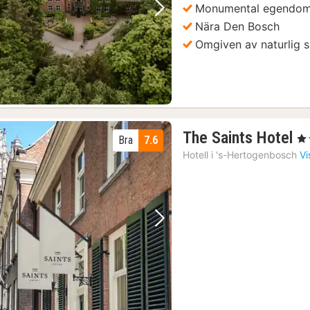
Monumental egendo
Föregående bild
Nästa bild
Nära Den Bosch
Omgiven av naturlig 
1
The Saints Hotel
, 4 
Bra
7.6
na
Hotell i
's-Hertogenbosch
Vi
fr
1
kr
trädesbiljett
(7)
Vught: National Monument Koncentrationsläger Inträdesbiljett
(10)
Föregående bild
Nästa bild