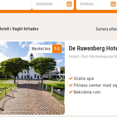
Ankomst
Avresa
Hotell i Vught hittades
Sortera efte
De Ruwenberg Hot
Mycket bra
8.5
Hotell i
Sint-Michielsgestel
V
Gratis spa
Föregående bild
Nästa bild
Fitness center med s
Bekväma rum