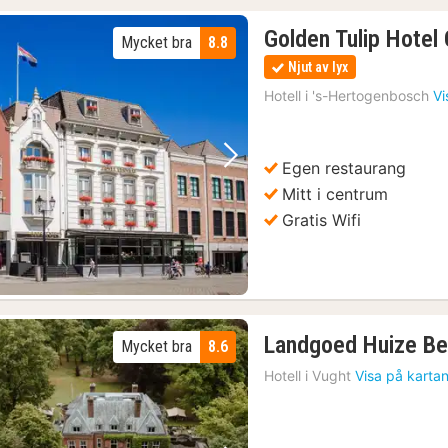
Golden Tulip Hotel 
Mycket bra
8.8
Njut av lyx
Hotell i
's-Hertogenbosch
Vi
Egen restaurang
Föregående bild
Nästa bild
Mitt i centrum
Gratis Wifi
Landgoed Huize B
Mycket bra
8.6
Hotell i
Vught
Visa på karta