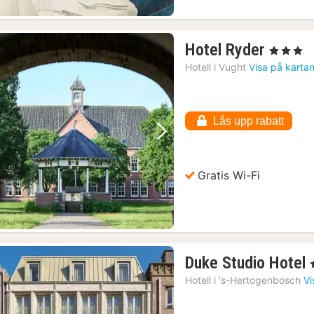
1
Hotel Ryder
, 3 Stjärnor
natt
Hotell i
Vught
Visa på karta
från
1035
kr.
Lås upp rabatt
Föregående bild
Nästa bild
Gratis Wi-Fi
Duke Studio Hotel
,
Hotell i
's-Hertogenbosch
Vi