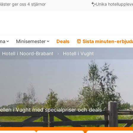
äster ger oss 4 stjärnor
Unika hotellupplev
ema
Minisemester
Deals
⏰ Sista minuten-erbju
Hotell i Noord-Brabant
Hotell i Vught
ellen i Vught med specialpriser och deals