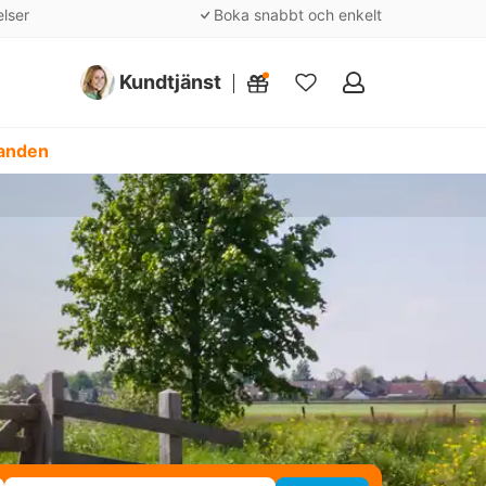
elser
Boka snabbt och enkelt
Kundtjänst
Mina
favoriter
danden