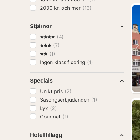
2000 kr. och mer
(13)
Stjärnor
4 Stjärnor
(4)
3 Stjärnor
(7)
2 Stjärnor
(1)
Ingen klassificering
(1)
Specials
Unikt pris
(2)
Säsongserbjudanden
(1)
Lyx
(2)
Gourmet
(1)
Hotelltillägg