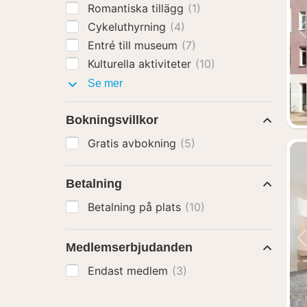
Romantiska tillägg
(1)
Cykeluthyrning
(4)
Entré till museum
(7)
Kulturella aktiviteter
(10)
Paket
Se mer
med
Bokningsvillkor
Gratis avbokning
(5)
Betalning
Betalning på plats
(10)
Medlemserbjudanden
Endast medlem
(3)