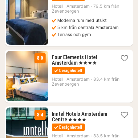
från
1221
Hotell i
Amsterdam
·
79.5 km från
Zevenbergen
kr.
Moderna rum med utsikt
5 km från centrala Amsterdam
Terrass och gym
Four Elements Hotel
8.0
1
Amsterdam
, 4 Stjärnor
natt
Designhotell
från
1055
Hotell i
Amsterdam
·
83.4 km från
Zevenbergen
kr.
Inntel Hotels Amsterdam
8.4
1
Centre
, 4 Stjärnor
natt
Designhotell
från
2072
Hotell i
Amsterdam
·
83.5 km från