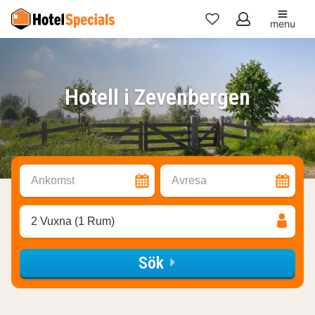
menu
Mina
favoriter
Hotell i Zevenbergen
Ankomst
Avresa
2 Vuxna (1 Rum)
Sök