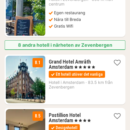
centrum
kr.
Egen restaurang
Nära till Breda
Gratis Wifi
8 andra hotell i närheten av Zevenbergen
Grand Hotel Amrâth
8.1
1
Amsterdam
, 5 Stjärnor
natt
Ett hotell utöver det vanliga
från
2334
Hotell i
Amsterdam
·
83.5 km från
Zevenbergen
kr.
Postillion Hotel
8.5
1
Amsterdam
, 4 Stjärnor
natt
Designhotell