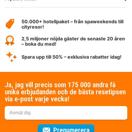
Om
HotelSpecials
50.000+ hotellpaket – från spaweekends till
cityresor!
2,5 miljoner nöjda gäster de senaste 20 åren
– boka du med!
Spara upp till 50% – exklusiva rabatter idag!
Ja, jag vill precis som 175 000 andra få
unika erbjudanden och de bästa resetipsen
via e-post varje vecka!
för nyhetsbrev
Prenumerera