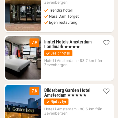
Zevenbergen
kr.
Trendig hotell
Nära Dam Torget
Egen restaurang
Inntel Hotels Amsterdam
7.9
1
Landmark
, 4 Stjärnor
natt
Designhotell
från
1554
Hotell i
Amsterdam
·
83.7 km från
Zevenbergen
kr.
Bilderberg Garden Hotel
7.8
1
Amsterdam
, 5 Stjärnor
natt
Njut av lyx
från
1419
Hotell i
Amsterdam
·
80.5 km från
Zevenbergen
kr.