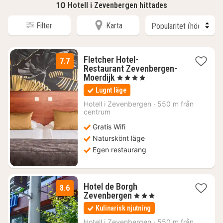
10
Hotell i Zevenbergen hittades
Filter
Karta
Fletcher Hotel-
7.7
Restaurant Zevenbergen-
1
Moerdijk
, 4 Stjärnor
natt
Lugnt läge
från
921
Hotell i
Zevenbergen
·
550 m från
centrum
kr.
Gratis Wifi
Naturskönt läge
Egen restaurang
Hotel de Borgh
8.6
1
Zevenbergen
, 3 Stjärnor
natt
Kulinarisk njutning
från
1101
Hotell i
Zevenbergen
·
550 m från