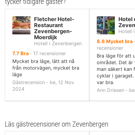
tycker tidigare gäster?
Fletcher Hotel-
Hotel
Restaurant
Zeven
Zevenbergen-
Hotell
Moerdijk
av
8.6
Mycket bra
Hotell i Zevenbergen
10,
recensioner
av
7.7
Bra
‐
17
recensioner
Bra läge för att 
10,
Mycket bra läge, lätt att nå
området. Det är t
från motorvägen, mycket bra
man säkert kan f
läge
cyklar i garaget
Gästrecension ‐ be, 12 Nov
var bra.
2024
Ann Driesen ‐ be
Läs gästrecensioner om Zevenbergen