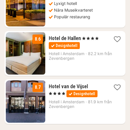
Lyxigt hotell
Nära Museikvarteret
Populär restaurang
1
Hotel de Hallen
, 4 Stjärnor
8.6
natt
Designhotell
från
1277
Hotell i
Amsterdam
·
82.2 km från
Zevenbergen
kr.
1
Hotel van de Vijsel
8.7
natt
, 4 Stjärnor
Designhotell
från
1077
Hotell i
Amsterdam
·
81.9 km från
Zevenbergen
kr.