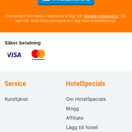
Personlig information hanteras enligt vår
dataskyddspolicy
. Du
kan när som helst avregistrera dig från nyhetsbrevet.
Säker betalning
Service
HotelSpecials
Kundtjänst
Om HotelSpecials
Blogg
Affiliate
Lägg till hotell