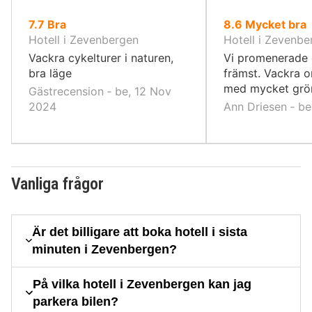
av
av
7.7
Bra
8.6
Mycket bra
10,
10,
Hotell i Zevenbergen
Hotell i Zevenbe
Vackra cykelturer i naturen,
Vi promenerade 
bra läge
främst. Vackra 
med mycket grö
Gästrecension ‐ be, 12 Nov
2024
Ann Driesen ‐ be
Vanliga frågor
Är det billigare att boka hotell i sista
minuten i Zevenbergen?
På vilka hotell i Zevenbergen kan jag
parkera bilen?