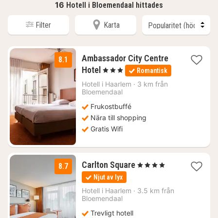
16
Hotell i Bloemendaal hittades
Filter
Karta
Ambassador City Centre
8.1
1
Hotel
, 3 Stjärnor
Romantisk
natt
från
Hotell i
Haarlem
·
3 km från
Bloemendaal
1376
kr.
Frukostbuffé
Nära till shopping
Gratis Wifi
1
Carlton Square
, 4 Stjärnor
8.7
natt
Njut av lyx
från
1464
Hotell i
Haarlem
·
3.5 km från
Bloemendaal
kr.
Trevligt hotell