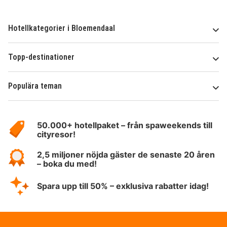
Hotellkategorier i Bloemendaal
Topp-destinationer
Populära teman
Om
HotelSpecials
50.000+ hotellpaket – från spaweekends till
cityresor!
2,5 miljoner nöjda gäster de senaste 20 åren
– boka du med!
Spara upp till 50% – exklusiva rabatter idag!