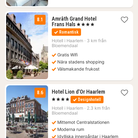
Amrâth Grand Hotel
8.1
1
Frans Hals
, 4 Stjärnor
natt
Romantisk
från
1514
Hotell i
Haarlem
·
3 km från
Bloemendaal
kr.
Gratis Wifi
Nära stadens shopping
Välsmakande frukost
1
Hotel Lion d'Or Haarlem
8.6
natt
, 4 Stjärnor
Designhotell
från
1442
Hotell i
Haarlem
·
2.3 km från
Bloemendaal
kr.
Mittemot Centralstationen
Moderna rum
Idylliska innergårdar i Haarlem