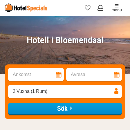
menu
Mina
favoriter
Hotell i Bloemendaal
Ankomst
Avresa
2 Vuxna (1 Rum)
Sök