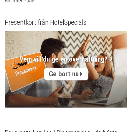
Bloemendaal!
Presentkort från HotelSpecials
Vem vill du ge en övernattning?
Ge bort nu