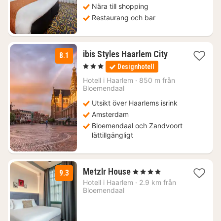
Nära till shopping
Restaurang och bar
1
ibis Styles Haarlem City
8.1
natt
, 3 Stjärnor
Designhotell
från
1015
Hotell i
Haarlem
·
850 m från
Bloemendaal
kr.
Utsikt över Haarlems isrink
Amsterdam
Bloemendaal och Zandvoort
lättillgängligt
2
Metzlr House
, 4 Stjärnor
9.3
nätter
Hotell i
Haarlem
·
2.9 km från
för
Bloemendaal
1508
kr.