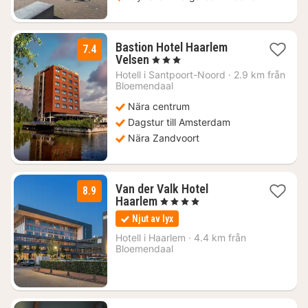
Bastion Hotel Haarlem
7.4
1
Velsen
, 3 Stjärnor
natt
Hotell i
Santpoort-Noord
·
2.9 km från
från
Bloemendaal
1097
Nära centrum
kr.
Dagstur till Amsterdam
Nära Zandvoort
Van der Valk Hotel
8.9
1
Haarlem
, 4 Stjärnor
natt
Njut av lyx
från
1410
Hotell i
Haarlem
·
4.4 km från
Bloemendaal
kr.