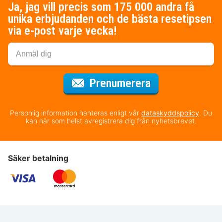
Ja, jag vill precis som 175 000 andra få
unika erbjudanden och de bästa resetipsen
via e-post varje vecka!
för nyhetsbrev
Prenumerera
Personlig information hanteras enligt vår
dataskyddspolicy
. Du
kan när som helst avregistrera dig från nyhetsbrevet.
Säker betalning