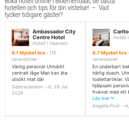
Boka hotell online i Bloemendaal, de bästa
hotellen och tips för din vistelse! – Vad
tycker tidigare gäster?
Ambassador City
Carlt
Centre Hotel
Hotell 
Hotell i Haarlem
av
av
8.1
Mycket bra
‐
115
8.7
Mycket bra
10,
10,
recensioner
recensioner
Vänlig personal Utmärkt
En underbart b
centralt läge Man kan äta
härlig dusch. Ut
utsökt mat där
toalettartiklar. 
hjälpsam persona
Gästrecension ‐ nl, 28 Jul
frukost med ett 
2026
av alternativ.
Läs mer
Angelie Post ‐ n