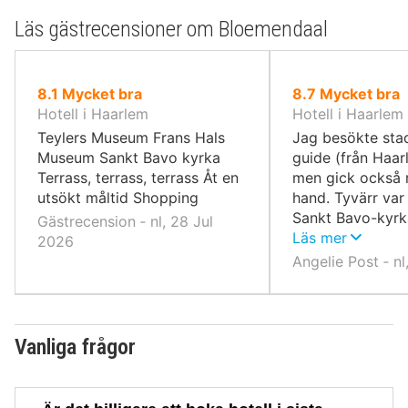
Läs gästrecensioner om Bloemendaal
av
av
8.1
Mycket bra
8.7
Mycket bra
10,
10,
Hotell i Haarlem
Hotell i Haarlem
Teylers Museum Frans Hals
Jag besökte sta
Museum Sankt Bavo kyrka
guide (från Haarl
Terrass, terrass, terrass Åt en
men gick också 
utsökt måltid Shopping
hand. Tyvärr var
Sankt Bavo-kyrk
Gästrecension ‐ nl, 28 Jul
grund av storme
Läs mer
2026
några gårdar. De
Angelie Post ‐ n
ovanligt att plöts
och ro mitt i sta
intressant. Jag n
underbar frisk fl
Vanliga frågor
stranden vid Za