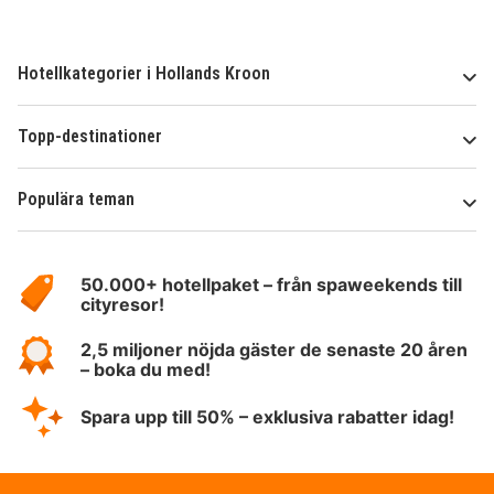
Hotellkategorier i Hollands Kroon
Topp-destinationer
Populära teman
Om
HotelSpecials
50.000+ hotellpaket – från spaweekends till
cityresor!
2,5 miljoner nöjda gäster de senaste 20 åren
– boka du med!
Spara upp till 50% – exklusiva rabatter idag!