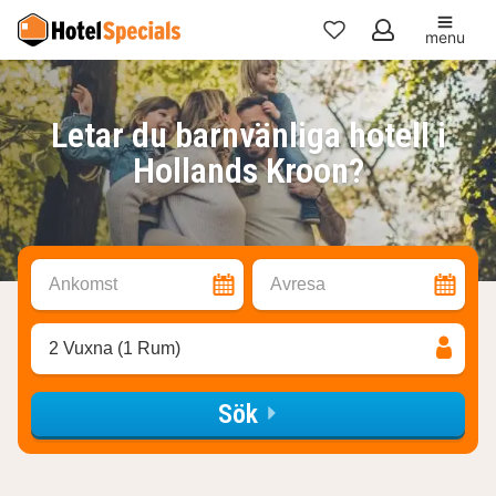
menu
Mina
favoriter
Letar du barnvänliga hotell i
Hollands Kroon?
Ankomst
Avresa
2 Vuxna (1 Rum)
Sök