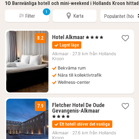
10
Barnvänliga hotell och mini-weekend i Hollands Kroon hitta
1
Filter
Karta
1
Hotel Alkmaar
, 4 Stjärnor
8.2
natt
Lugnt läge
från
1124
Alkmaar
·
27.9 km från Hollands
Kroon
kr.
Bekväma rum
Nära till kollektivtrafik
Wellness-center
Fletcher Hotel De Oude
7.9
1
Gevangenis-Alkmaar
natt
, 4 Stjärnor
från
Ett hotell utöver det vanliga
883
kr.
Alkmaar
·
27.6 km från Hollands
Kroon