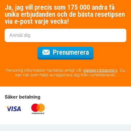
Ja, jag vill precis som 175 000 andra få
unika erbjudanden och de bästa resetipsen
via e-post varje vecka!
för nyhetsbrev
Prenumerera
Personlig information hanteras enligt vår
dataskyddspolicy
. Du
kan när som helst avregistrera dig från nyhetsbrevet.
Säker betalning