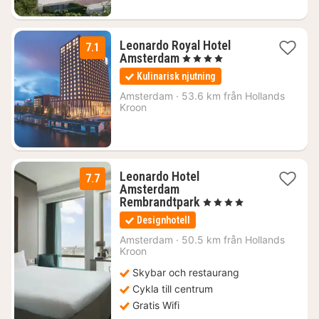
Leonardo Royal Hotel
7.1
1
Amsterdam
, 4 Stjärnor
natt
Kulinarisk njutning
från
1101
Amsterdam
·
53.6 km från Hollands
Kroon
kr.
Leonardo Hotel
7.7
Amsterdam
1
Rembrandtpark
, 4 Stjärnor
natt
Designhotell
från
1143
Amsterdam
·
50.5 km från Hollands
Kroon
kr.
Skybar och restaurang
Cykla till centrum
Gratis Wifi