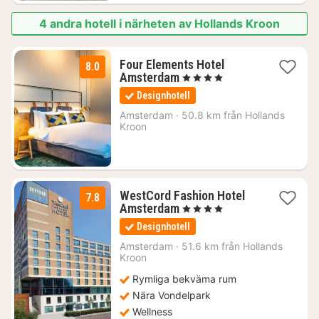
4 andra hotell i närheten av Hollands Kroon
Four Elements Hotel
8.0
1
Amsterdam
, 4 Stjärnor
natt
Designhotell
från
1055
Amsterdam
·
50.8 km från Hollands
Kroon
kr.
WestCord Fashion Hotel
7.8
1
Amsterdam
, 4 Stjärnor
natt
Designhotell
från
1347
Amsterdam
·
51.6 km från Hollands
Kroon
kr.
Rymliga bekväma rum
Nära Vondelpark
Wellness