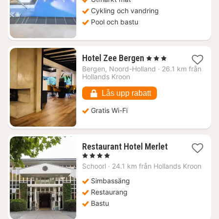
Cykling och vandring
Pool och bastu
1
Hotel Zee Bergen
, 3 Stjärnor
natt
Bergen, Noord-Holland
·
26.1 km från
från
Hollands Kroon
2124
kr.
Lås upp rabatt
Gratis Wi-Fi
1
Restaurant Hotel Merlet
natt
, 4 Stjärnor
från
Schoorl
·
24.1 km från Hollands Kroon
1540
kr.
Simbassäng
Restaurang
Bastu