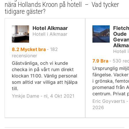
nära Hollands Kroon på hotell – Vad tycker
tidigare gäster?
Hotel Alkmaar
Fletch
Oude
Hotell i Alkmaar
Gevan
Alkma
av
8.2
Mycket bra
‐
182
Hotell 
10,
recensioner
av
7.9
Bra
‐
530
re
Gästvänliga, och vi kunde
10,
Ursprunglig miljö
checka in på vårt rum direkt
fängelse. Vacker
klockan 11:00. Vänlig personal
i grönska, femto
som alltid var villiga att hjälpa
promenad från 
till.
centrum. Privat 
Ymkje Dame ‐ nl, 4 Okt 2021
Eric Goyvaerts ‐
2026