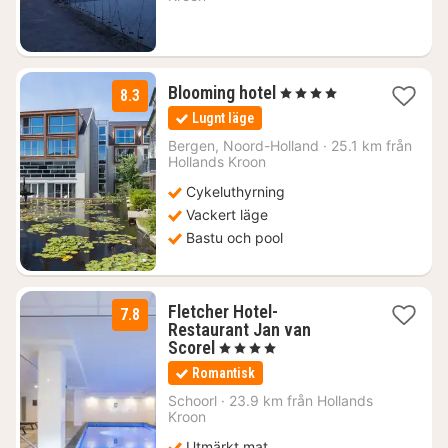
1
Blooming hotel
, 4 Stjärnor
8.3
natt
Lugnt läge
från
1138
Bergen, Noord-Holland
·
25.1 km från
Hollands Kroon
kr.
Cykeluthyrning
Vackert läge
Bastu och pool
Fletcher Hotel-
7.8
Restaurant Jan van
1
Scorel
, 4 Stjärnor
natt
Romantisk
från
823
Schoorl
·
23.9 km från Hollands
Kroon
kr.
Utmärkt mat